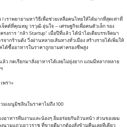
! เราพยายามหาวิธีเพื่อช่วยเหลือคนไทยให้ได้มากที่สุดเท่าที่
คต์ที่คุณหมู วรวุฒิ อุ่นใจ – เศรษฐกิจเพื่อคนตัวเล็ก รอง
รงการ “กล้า Startup” เมื่อปีที่แล้ว ได้นำไอเดียบรรเจิดมา
กร้านดัง วิ่งผ่านหลายเส้นทางทั่วเมือง สร้างรายได้เพิ่มให้
คได้ซื้ออาหารในราคาถูกยามค่าครองชีพสูง
นแล้ว กดเรียกมาสั่งอาหารได้เลยไม่ยุ่งยาก แถมมีหลากหลาย
ลฯ
น เพราะ
วมเมนูมิชลินในราคาไม่ถึง 100
เลี้ยงอาหารทีมงานและน้องๆ อิ่มอร่อยกันถ้วนหน้า ส่วนของผม
ลงนามแถวเยาวราช ที่ขายดีมากต้องสั่งข้ามคืนเลยทีเดียว