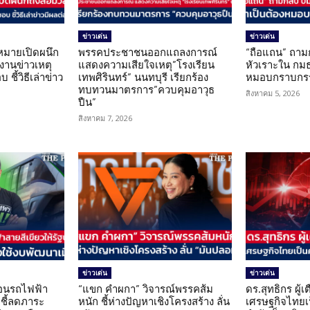
ข่าวเด่น
ข่าวเด่น
มายเปิดผนึก
พรรคประชาชนออกแถลงการณ์
“ถือแถน” ถาม
งานข่าวเหตุ
แสดงความเสียใจเหตุ”โรงเรียน
หัวเราะใน กมธ
ชี้วิธีเล่าข่าว
เทพศิรินทร์” นนทบุรี เรียกร้อง
หมอบกราบกรร
ทบทวนมาตรการ”ควบคุมอาวุธ
สิงหาคม 5, 2026
ปืน”
สิงหาคม 7, 2026
ข่าวเด่น
ข่าวเด่น
โอนรถไฟฟ้า
“แขก คำผกา” วิจารณ์พรรคส้ม
ดร.สุทธิกร ผู้
 ชี้ลดภาระ
หนัก ชี้ห่างปัญหาเชิงโครงสร้าง ลั่น
เศรษฐกิจไทยเป