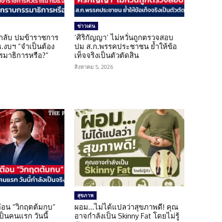
ข่าวเด่น
กลับ ปมข้าราชการ
‘ศิริกัญญา’ ไม่หวั่นถูกตรวจสอบ
.งบฯ “จำเป็นต้อง
ปม ส.ก.พรรคประชาชน ย้ำให้ข้อ
มาธิการหรือ?”
เท็จจริงเป็นตัวตัดสิน
สิงหาคม 5, 2026
สุขภาพ
เตือน “วิกฤตต้มกบ”
ผอม…ไม่ได้แปลว่าสุขภาพดี! คุณ
็นคนแรก วันนี้
อาจกำลังเป็น Skinny Fat โดยไม่รู้