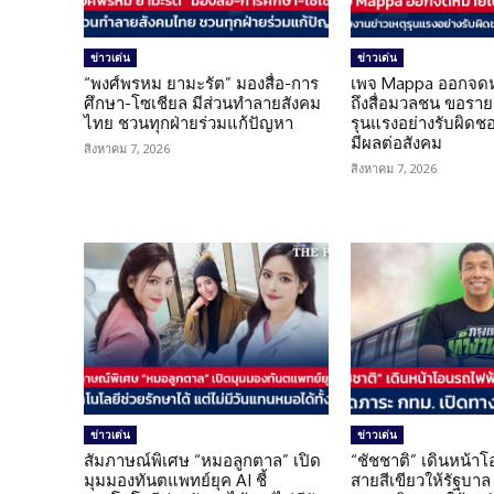
ข่าวเด่น
ข่าวเด่น
“พงศ์พรหม ยามะรัต” มองสื่อ-การ
เพจ Mappa ออกจดห
ศึกษา-โซเชียล มีส่วนทำลายสังคม
ถึงสื่อมวลชน ขอราย
ไทย ชวนทุกฝ่ายร่วมแก้ปัญหา
รุนแรงอย่างรับผิดชอบ 
มีผลต่อสังคม
สิงหาคม 7, 2026
สิงหาคม 7, 2026
ข่าวเด่น
ข่าวเด่น
สัมภาษณ์พิเศษ “หมอลูกตาล” เปิด
“ชัชชาติ” เดินหน้า
มุมมองทันตแพทย์ยุค AI ชี้
สายสีเขียวให้รัฐบาล