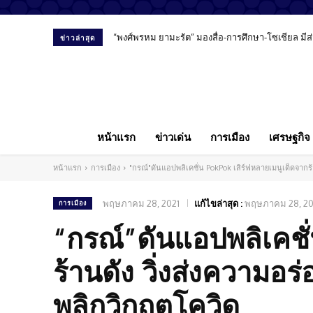
เพจ Mappa ออกจดหมายเปิดผนึกถึงสื่อมวลชน ขอรายงา
ข่าวล่าสุด
หน้าแรก
ข่าวเด่น
การเมือง
เศรษฐกิจ
หน้าแรก
การเมือง
"กรณ์"ดันแอปพลิเคชั่น PokPok เสิร์ฟหลายเมนูเด็ดจากร้
พฤษภาคม 28, 2021
แก้ไขล่าสุด :
พฤษภาคม 28, 20
การเมือง
“กรณ์”ดันแอปพลิเคชั
ร้านดัง วิ่งส่งความอร
พลิกวิกฤตโควิด