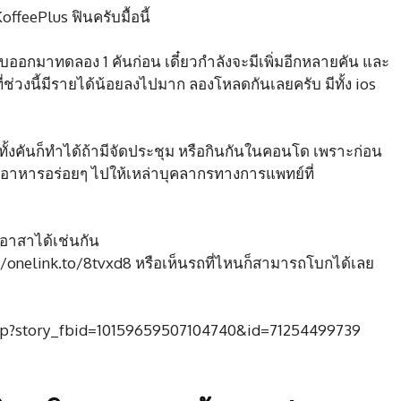
ffeePlus ฟินครับมื้อนี้
บออกมาทดลอง 1 คันก่อน เดี๋ยวกำลังจะมีเพิ่มอีกหลายคัน และ
่ช่วงนี้มีรายได้น้อยลงไปมาก ลองโหลดกันเลยครับ มีทั้ง ios
าทั้งคันก็ทำได้ถ้ามีจัดประชุม หรือกินกันในคอนโด เพราะก่อน
นส่งอาหารอร่อยๆ ไปให้เหล่าบุคลากรทางการแพทย์ที่
อาสาได้เช่นกัน
://onelink.to/8tvxd8 หรือเห็นรถที่ไหนก็สามารถโบกได้เลย
.php?story_fbid=10159659507104740&id=71254499739