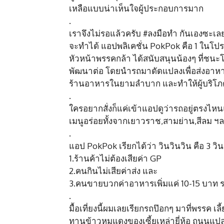
เหลือแบบน่าเห็นใจผู้ประกอบการมาก
.
เราจึงไม่รอแล้วครับ #ลงมือทำ กันเองซะเลย 
จะทำได้ แอปพลิเคชั่น PokPok คือ 1 ในโปรเจ็
หัวหน้าพรรคกล้า ได้สนับสนุนน้องๆ ที่ชนะโค
พัฒนาต่อ โดยนำรถมาดัดแปลงเพื่อส่งอาหารจา
ร้านอาหารในยามลำบาก และทำให้ผู้บริโภ
.
ใครอยากสั่งก็แค่เข้าแอปดูว่ารถอยู่ตรงไห
เมนูอร่อยทั้งจากเยาวราช,สามย่าน,สีลม ฯ
.
แอป PokPok เรียกได้ว่า วินวินวิน คือ 3 วิ
1.ร้านค้าไม่ต้องเสียค่า GP
2.คนกินไม่เสียค่าส่ง และ
3.คนขายบวกค่าอาหารเพิ่มแค่ 10-15 บาท ร
.
มื้อเที่ยงนี้ผมเลยเรียกรถป๊อกๆ มาที่พรรค 
ทานข้าวหมูแดงของเซี้ยเหล่ายี่ห้อ ถนนแป