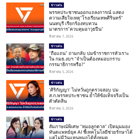
ข่าวเด่น
พรรคประชาชนออกแถลงการณ์ แสดง
ความเสียใจเหตุ”โรงเรียนเทพศิรินทร์”
นนทบุรี เรียกร้องทบทวน
มาตรการ”ควบคุมอาวุธปืน”
สิงหาคม 7, 2026
ข่าวเด่น
“ถือแถน” ถามกลับ ปมข้าราชการหัวเราะ
ใน กมธ.งบฯ “จำเป็นต้องหมอบกราบ
กรรมาธิการหรือ?”
สิงหาคม 5, 2026
ข่าวเด่น
‘ศิริกัญญา’ ไม่หวั่นถูกตรวจสอบ ปม
ส.ก.พรรคประชาชน ย้ำให้ข้อเท็จจริงเป็น
ตัวตัดสิน
สิงหาคม 5, 2026
ข่าวเด่น
สัมภาษณ์พิเศษ “หมอลูกตาล” เปิดมุมมอง
ทันตแพทย์ยุค AI ชี้เทคโนโลยีช่วยรักษาได้
แต่ไม่มีวันแทนหมอได้ทั้งหมด