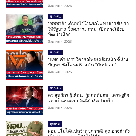
สิงหาคม 4, 2026
ข่าวเด่น
“ชัชชาติ” เดินหน้าโอนรถไฟฟ้าสายสีเขียว
ให้รัฐบาล ชี้ลดภาระ กทม. เปิดทางใช้งบ
พัฒนาเมือง
สิงหาคม 4, 2026
ข่าวเด่น
“แขก คำผกา” วิจารณ์พรรคส้มหนัก ชี้ห่าง
ปัญหาเชิงโครงสร้าง ลั่น “มันปลอม”
สิงหาคม 3, 2026
ข่าวเด่น
ดร.สุทธิกร ผู้เตือน “วิกฤตต้มกบ” เศรษฐกิจ
ไทยเป็นคนแรก วันนี้กำลังเป็นจริง
สิงหาคม 3, 2026
สุขภาพ
ผอม…ไม่ได้แปลว่าสุขภาพดี! คุณอาจกำลัง