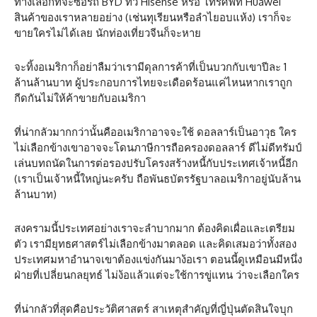
ทางเลือกที่จะซื้อรถ BYD ทีวี Hisense หรือ โทรศัพท์ Huawei
สินค้าของเราหลายอย่าง (เช่นทุเรียนหรือลำไยอบแห้ง) เราก็จะ
ขายใครไม่ได้เลย นักท่องเที่ยวจีนก็จะหาย
จะทิ้งอเมริกาก็อย่าลืมว่าเรามีดุลการค้าที่เป็นบวกกับเขาปีละ 1
ล้านล้านบาท ผู้ประกอบการไทยจะเดือดร้อนแค่ไหนหากเราถูก
กีดกันไม่ให้ค้าขายกับอเมริกา
ที่น่ากลัวมากกว่านั้นคืออเมริกาอาจจะใช้ ดอลลาร์เป็นอาวุธ ใคร
ไม่เลือกข้างเขาอาจจะโดนภาษีการถือครองดอลลาร์ ดีไม่ดีทรัมป์
เล่นบทถนัดในการต่อรองปรับโครงสร้างหนี้กับประเทศเจ้าหนี้อีก
(เราเป็นเจ้าหนี้ใหญ่นะครับ ถือพันธบัตรรัฐบาลอเมริกาอยู่นับล้าน
ล้านบาท)
สงครามนี้ประเทศอย่างเราจะลำบากมาก ต้องคิดเผื่อและเตรียม
ตัว เรามียุทธศาสตร์ไม่เลือกข้างมาตลอด และคิดเสมอว่าทั้งสอง
ประเทศมหาอำนาจเขาต้องแข่งกันมาง้อเรา ตอนนี้ดูเหมือนมีหนึ่ง
ฝ่ายที่เปลี่ยนกลยุทธ์ ไม่ง้อแล้วแต่จะใช้การขู่แทน ว่าจะเลือกใคร
ที่น่ากลัวที่สุดคือประวัติศาสตร์ สาเหตุสำคัญที่ญี่ปุ่นตัดสินใจบุก