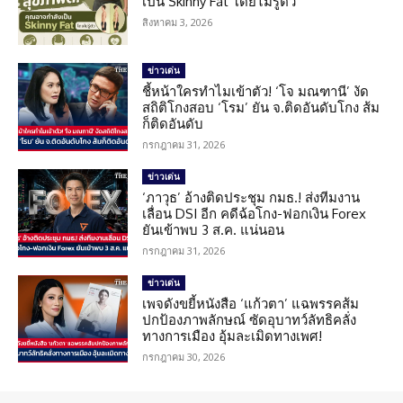
เป็น Skinny Fat โดยไม่รู้ตัว
สิงหาคม 3, 2026
ข่าวเด่น
ชี้หน้าใครทำไมเข้าตัว! ‘โจ มณฑานี’ งัด
สถิติโกงสอบ ‘โรม’ ยัน จ.ติดอันดับโกง ส้ม
ก็ติดอันดับ
กรกฎาคม 31, 2026
ข่าวเด่น
‘ภาวุธ’ อ้างติดประชุม กมธ.! ส่งทีมงาน
เลื่อน DSI อีก คดีฉ้อโกง-ฟอกเงิน Forex
ยันเข้าพบ 3 ส.ค. แน่นอน
กรกฎาคม 31, 2026
ข่าวเด่น
เพจดังขยี้หนังสือ ‘แก้วตา’ แฉพรรคส้ม
ปกป้องภาพลักษณ์ ซัดอุบาทว์ลัทธิคลั่ง
ทางการเมือง อุ้มละเมิดทางเพศ!
กรกฎาคม 30, 2026