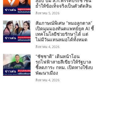
สอบ ปม ส.ก.พรรคประชาชน
ย้ำให้ข้อเท็จจริงเป็นตัวตัดสิน
ข่าวเด่น
สิงหาคม 5, 2026
สัมภาษณ์พิเศษ “หมอลูกตาล”
เปิดมุมมองทันตแพทย์ยุค AI ชี้
เทคโนโลยีช่วยรักษาได้ แต่
ข่าวเด่น
ไม่มีวันแทนหมอได้ทั้งหมด
สิงหาคม 4, 2026
“ชัชชาติ” เดินหน้าโอน
รถไฟฟ้าสายสีเขียวให้รัฐบาล
ชี้ลดภาระ กทม. เปิดทางใช้งบ
ข่าวเด่น
พัฒนาเมือง
สิงหาคม 4, 2026