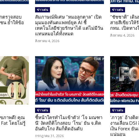
ข่าวเด่น
ข่าวเด่น
นถูกตรวจสอบ
สัมภาษณ์พิเศษ “หมอลูกตาล” เปิด
“ชัชชาติ” เดิ
น ย้ำให้ข้อ
มุมมองทันตแพทย์ยุค AI ชี้
สายสีเขียวให้
น
เทคโนโลยีช่วยรักษาได้ แต่ไม่มีวัน
กทม. เปิดทาง
แทนหมอได้ทั้งหมด
สิงหาคม 4, 2026
สิงหาคม 4, 2026
ข่าวเด่น
ข่าวเด่น
ุขภาพดี! คุณ
ชี้หน้าใครทำไมเข้าตัว! ‘โจ มณฑา
‘ภาวุธ’ อ้างติ
Fat โดยไม่รู้
นี’ งัดสถิติโกงสอบ ‘โรม’ ยัน จ.ติด
งานเลื่อน DSI
อันดับโกง ส้มก็ติดอันดับ
เงิน Forex ยัน
แน่นอน
กรกฎาคม 31, 2026