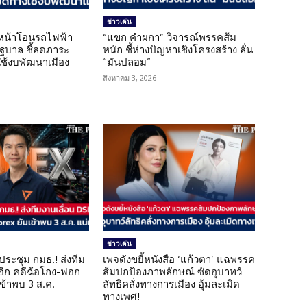
ข่าวเด่น
นหน้าโอนรถไฟฟ้า
“แขก คำผกา” วิจารณ์พรรคส้ม
รัฐบาล ชี้ลดภาระ
หนัก ชี้ห่างปัญหาเชิงโครงสร้าง ลั่น
ใช้งบพัฒนาเมือง
“มันปลอม”
สิงหาคม 3, 2026
ข่าวเด่น
ดประชุม กมธ.! ส่งทีม
เพจดังขยี้หนังสือ ‘แก้วตา’ แฉพรรค
 อีก คดีฉ้อโกง-ฟอก
ส้มปกป้องภาพลักษณ์ ซัดอุบาทว์
เข้าพบ 3 ส.ค.
ลัทธิคลั่งทางการเมือง อุ้มละเมิด
ทางเพศ!