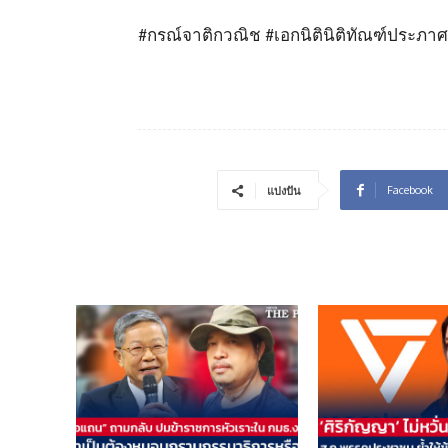
#กรณ์จาติกวณิช #เอกนิตินิติทัณฑ์ประภาศ
Facebook
แบ่งปัน