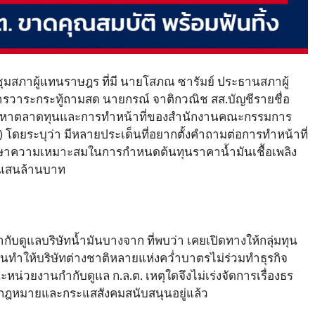
ประชุมสภาผู้แทนราษฎร ที่มี นายโสภณ ซารัมย์ ประธานสภาผู้
รวาระกระทู้ถามสด นายกรณ์ จาติกวณิช สส.บัญชีรายชื่อ
องปัญหาตลาดทุนและการทำหน้าที่ของสำนักงานคณะกรรมการ
) โดยระบุว่า มีหลายประเด็นที่อยากตั้งคำถามต่อการทำหน้าที่
าความเหมาะสมในการกำหนดต้นทุนราคาน้ำมันเชื้อเพลิง
 แสนล้านบาท
ับดูแลบริษัทน้ำมันบางจาก ที่พบว่า เคยเปิดทางให้กลุ่มทุน
จนทำให้บริษัทต่างชาติหลายแห่งคว่ำบาตรไม่ร่วมทำธุรกิจ
น่วยงานกำกับดูแล ก.ล.ต. เหตุใดจึงไม่เร่งจัดการเรื่องธร
ลไกกฎหมายและกระแสสังคมสนับสนุนอยู่แล้ว