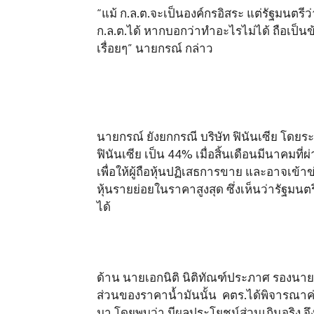
“แม้ ก.ล.ต.จะเป็นองค์กรอิสระ แต่รัฐมนต
ก.ล.ต.ได้ หากบอกว่าทำอะไรไม่ได้ ถือเป็นข
เรื่อยๆ” นายกรณ์ กล่าว
นายกรณ์ ยังยกกรณี บริษัท ฟินันเซีย โดยระบุ
ฟินันเซีย เป็น 44% เมื่อสิ้นเดือนมีนาคมที
เพื่อให้ผู้ถือหุ้นปฏิเสธการขาย และอาจเข้าข
หุ้นรายย่อยในราคาสูงสุด ซึ่งเห็นว่ารัฐ
ได้
ด้าน นายเอกนิติ นิติทัณฑ์ประภาศ รองนาย
ส่วนของราคาน้ำมันนั้น คตร.ได้พิจารณาค่า
มา โดยพบว่า มีผลประโยชน์ส่วนเกินจริง จ