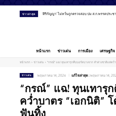
‘ศิริกัญญา’ ไม่หวั่นถูกตรวจสอบ ปม ส.ก.พรรคประชาชน 
สัมภาษณ์พิเศษ “หมอลูกตาล” เปิดมุมมองทันตแพทย์
ข่าวล่าสุด
หน้าแรก
ข่าวเด่น
การเมือง
เศรษฐกิจ
หน้าแรก
ข่าวเด่น
"กรณ์" แฉ! ทุนเทารุกคืบบอร์ดบางจาก ทำต่างชาติแห่คว่ำบ
พฤษภาคม 14, 2026
แก้ไขล่าสุด :
พฤษภาคม 14, 20
ข่าวเด่น
“กรณ์” แฉ! ทุนเทารุ
คว่ำบาตร “เอกนิติ” โ
ฟันทิ้ง