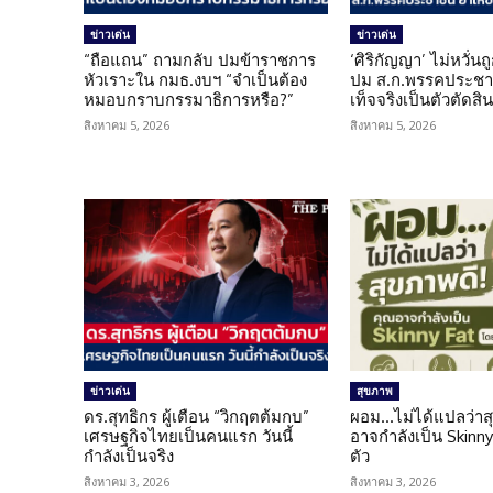
ข่าวเด่น
ข่าวเด่น
“ถือแถน” ถามกลับ ปมข้าราชการ
‘ศิริกัญญา’ ไม่หวั่
หัวเราะใน กมธ.งบฯ “จำเป็นต้อง
ปม ส.ก.พรรคประชาช
หมอบกราบกรรมาธิการหรือ?”
เท็จจริงเป็นตัวตัดสิ
สิงหาคม 5, 2026
สิงหาคม 5, 2026
ข่าวเด่น
สุขภาพ
ดร.สุทธิกร ผู้เตือน “วิกฤตต้มกบ”
ผอม…ไม่ได้แปลว่าส
เศรษฐกิจไทยเป็นคนแรก วันนี้
อาจกำลังเป็น Skinny 
กำลังเป็นจริง
ตัว
สิงหาคม 3, 2026
สิงหาคม 3, 2026