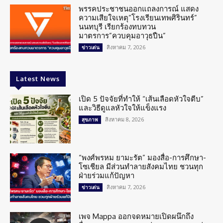
พรรคประชาชนออกแถลงการณ์ แสดง
ความเสียใจเหตุ”โรงเรียนเทพศิรินทร์”
นนทบุรี เรียกร้องทบทวน
มาตรการ”ควบคุมอาวุธปืน”
สิงหาคม 7, 2026
ข่าวเด่น
Latest News
เปิด 5 ปัจจัยที่ทำให้ “เส้นเลือดหัวใจตีบ”
และวิธีดูแลหัวใจให้แข็งแรง
สิงหาคม 8, 2026
สุขภาพ
“พงศ์พรหม ยามะรัต” มองสื่อ-การศึกษา-
โซเชียล มีส่วนทำลายสังคมไทย ชวนทุก
ฝ่ายร่วมแก้ปัญหา
สิงหาคม 7, 2026
ข่าวเด่น
เพจ Mappa ออกจดหมายเปิดผนึกถึง