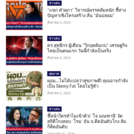
ข่าวเด่น
“แขก คำผกา” วิจารณ์พรรคส้มหนัก ชี้ห่าง
ปัญหาเชิงโครงสร้าง ลั่น “มันปลอม”
สิงหาคม 3, 2026
ข่าวเด่น
ดร.สุทธิกร ผู้เตือน “วิกฤตต้มกบ” เศรษฐกิจ
ไทยเป็นคนแรก วันนี้กำลังเป็นจริง
สิงหาคม 3, 2026
สุขภาพ
ผอม…ไม่ได้แปลว่าสุขภาพดี! คุณอาจกำลัง
เป็น Skinny Fat โดยไม่รู้ตัว
สิงหาคม 3, 2026
ข่าวเด่น
ชี้หน้าใครทำไมเข้าตัว! ‘โจ มณฑานี’ งัด
สถิติโกงสอบ ‘โรม’ ยัน จ.ติดอันดับโกง ส้ม
ก็ติดอันดับ
กรกฎาคม 31, 2026