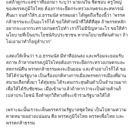
แต่ถ้าดูกระแสข่าวที่ออกมา ระบุว่า นายเนวิน ชิดชอบ ครูใหญ่
ของพรรคภูมิใจไทย ต้องการจะยึดกระทรวงเกษตรและสหกรณ์
คืนมา จนทำให้ร.อ.ธรรมนัส พรหมเผ่า ได้พูดถึงเรื่องนี้ว่า “พรรค
กล้าธรรมจะเป็นอะไรก็ได้ ขอให้ทำหน้าที่ให้ดีที่สุด ถ้าพรรคหลัก
อยากจะเอากระทรวงเกษตรไปทำ เราก็ไม่มีปัญหาอะไร ขอให้ทำ
นโยบายที่เป็นประโยชน์กับประชาชน หากนโยบายที่ตนทำมา ถ้า
ไม่เอามาทำก็อยู่ลำบาก”
แสดงให้เห็นว่า ร.อ.ธรรมนัส มีท่าทีอ่อนลง และพร้อมจะยอมรับ
สภาพ ถ้าหากพรรคภูมิใจไทยต้องการจะยึดกระทรวงเกษตรและ
สหกรณ์คืน พรรคกล้าธรรมคงจะยินยอม และทำอย่างไรก็ได้ ขอ
ให้ได้ร่วมรัฐบาล เป็นเรื่องปกติทางการเมืองพรรคการเมืองที่ผ่าน
สนามเลือกตั้งมา ได้ทุ่มทุน ได้ระดมกระสุนดินดำเป็นจำนวนมาก
เพื่อให้ได้รับชัยชนะ เมื่อเข้ามาแล้วถ้าหากว่าจะเป็นฝ่ายค้านก็
เปล่าประโยชน์ จึงทำทุกวิถีทางที่จะเข้าร่วมรัฐบาลให้ได้
เพราะฉะนั้นเราจะเห็นพรรคร่วมรัฐบาลชุดใหม่ เป็นไปตามความ
คาดหมายอย่างแน่นอน คือ พรรคภูมิใจไทย พรรคเพื่อไทย และ
พรรคกล้าธรรม