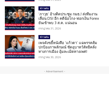
ข่าวเด่น
‘ภาวุธ’ อ้างติดประชุม กมธ.! ส่งทีมงาน
เลื่อน DSI อีก คดีฉ้อโกง-ฟอกเงิน Forex
ยันเข้าพบ 3 ส.ค. แน่นอน
กรกฎาคม 31, 2026
ข่าวเด่น
เพจดังขยี้หนังสือ ‘แก้วตา’ แฉพรรคส้ม
ปกป้องภาพลักษณ์ ซัดอุบาทว์ลัทธิคลั่ง
ทางการเมือง อุ้มละเมิดทางเพศ!
กรกฎาคม 30, 2026
- Advertisement -