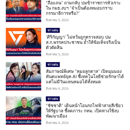
“ถือแถน” ถามกลับ ปมข้าราชการหัวเราะ
ใน กมธ.งบฯ “จำเป็นต้องหมอบกราบ
กรรมาธิการหรือ?”
สิงหาคม 5, 2026
ข่าวเด่น
‘ศิริกัญญา’ ไม่หวั่นถูกตรวจสอบ ปม
ส.ก.พรรคประชาชน ย้ำให้ข้อเท็จจริงเป็น
ตัวตัดสิน
สิงหาคม 5, 2026
ข่าวเด่น
สัมภาษณ์พิเศษ “หมอลูกตาล” เปิดมุมมอง
ทันตแพทย์ยุค AI ชี้เทคโนโลยีช่วยรักษาได้
แต่ไม่มีวันแทนหมอได้ทั้งหมด
สิงหาคม 4, 2026
ข่าวเด่น
“ชัชชาติ” เดินหน้าโอนรถไฟฟ้าสายสีเขียว
ให้รัฐบาล ชี้ลดภาระ กทม. เปิดทางใช้งบ
พัฒนาเมือง
สิงหาคม 4, 2026