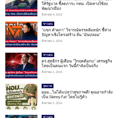
ให้รัฐบาล ชี้ลดภาระ กทม. เปิดทางใช้งบ
พัฒนาเมือง
สิงหาคม 4, 2026
ข่าวเด่น
“แขก คำผกา” วิจารณ์พรรคส้มหนัก ชี้ห่าง
ปัญหาเชิงโครงสร้าง ลั่น “มันปลอม”
สิงหาคม 3, 2026
ข่าวเด่น
ดร.สุทธิกร ผู้เตือน “วิกฤตต้มกบ” เศรษฐกิจ
ไทยเป็นคนแรก วันนี้กำลังเป็นจริง
สิงหาคม 3, 2026
สุขภาพ
ผอม…ไม่ได้แปลว่าสุขภาพดี! คุณอาจกำลัง
เป็น Skinny Fat โดยไม่รู้ตัว
สิงหาคม 3, 2026
ข่าวเด่น