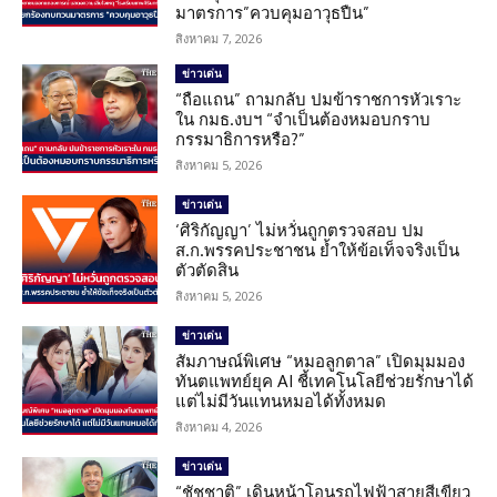
มาตรการ”ควบคุมอาวุธปืน”
สิงหาคม 7, 2026
ข่าวเด่น
“ถือแถน” ถามกลับ ปมข้าราชการหัวเราะ
ใน กมธ.งบฯ “จำเป็นต้องหมอบกราบ
กรรมาธิการหรือ?”
สิงหาคม 5, 2026
ข่าวเด่น
‘ศิริกัญญา’ ไม่หวั่นถูกตรวจสอบ ปม
ส.ก.พรรคประชาชน ย้ำให้ข้อเท็จจริงเป็น
ตัวตัดสิน
สิงหาคม 5, 2026
ข่าวเด่น
สัมภาษณ์พิเศษ “หมอลูกตาล” เปิดมุมมอง
ทันตแพทย์ยุค AI ชี้เทคโนโลยีช่วยรักษาได้
แต่ไม่มีวันแทนหมอได้ทั้งหมด
สิงหาคม 4, 2026
ข่าวเด่น
“ชัชชาติ” เดินหน้าโอนรถไฟฟ้าสายสีเขียว