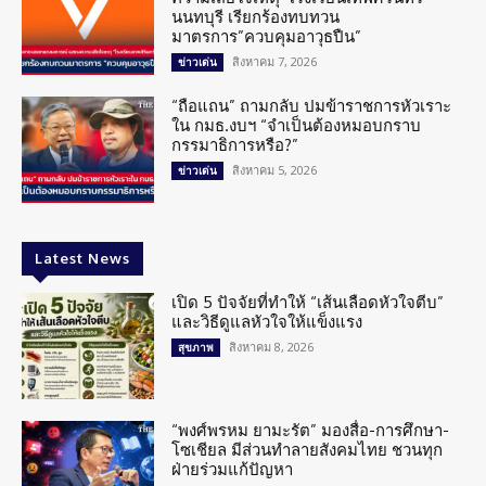
นนทบุรี เรียกร้องทบทวน
มาตรการ”ควบคุมอาวุธปืน”
สิงหาคม 7, 2026
ข่าวเด่น
“ถือแถน” ถามกลับ ปมข้าราชการหัวเราะ
ใน กมธ.งบฯ “จำเป็นต้องหมอบกราบ
กรรมาธิการหรือ?”
สิงหาคม 5, 2026
ข่าวเด่น
Latest News
เปิด 5 ปัจจัยที่ทำให้ “เส้นเลือดหัวใจตีบ”
และวิธีดูแลหัวใจให้แข็งแรง
สิงหาคม 8, 2026
สุขภาพ
“พงศ์พรหม ยามะรัต” มองสื่อ-การศึกษา-
โซเชียล มีส่วนทำลายสังคมไทย ชวนทุก
ฝ่ายร่วมแก้ปัญหา