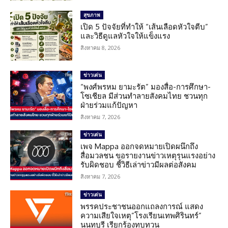
สุขภาพ
เปิด 5 ปัจจัยที่ทำให้ “เส้นเลือดหัวใจตีบ”
และวิธีดูแลหัวใจให้แข็งแรง
สิงหาคม 8, 2026
ข่าวเด่น
“พงศ์พรหม ยามะรัต” มองสื่อ-การศึกษา-
โซเชียล มีส่วนทำลายสังคมไทย ชวนทุก
ฝ่ายร่วมแก้ปัญหา
สิงหาคม 7, 2026
ข่าวเด่น
เพจ Mappa ออกจดหมายเปิดผนึกถึง
สื่อมวลชน ขอรายงานข่าวเหตุรุนแรงอย่าง
รับผิดชอบ ชี้วิธีเล่าข่าวมีผลต่อสังคม
สิงหาคม 7, 2026
ข่าวเด่น
พรรคประชาชนออกแถลงการณ์ แสดง
ความเสียใจเหตุ”โรงเรียนเทพศิรินทร์”
นนทบุรี เรียกร้องทบทวน