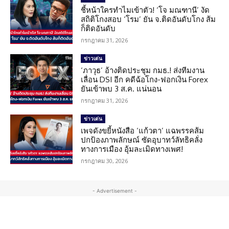
ชี้หน้าใครทำไมเข้าตัว! ‘โจ มณฑานี’ งัด
สถิติโกงสอบ ‘โรม’ ยัน จ.ติดอันดับโกง ส้ม
ก็ติดอันดับ
กรกฎาคม 31, 2026
ข่าวเด่น
‘ภาวุธ’ อ้างติดประชุม กมธ.! ส่งทีมงาน
เลื่อน DSI อีก คดีฉ้อโกง-ฟอกเงิน Forex
ยันเข้าพบ 3 ส.ค. แน่นอน
กรกฎาคม 31, 2026
ข่าวเด่น
เพจดังขยี้หนังสือ ‘แก้วตา’ แฉพรรคส้ม
ปกป้องภาพลักษณ์ ซัดอุบาทว์ลัทธิคลั่ง
ทางการเมือง อุ้มละเมิดทางเพศ!
กรกฎาคม 30, 2026
- Advertisement -