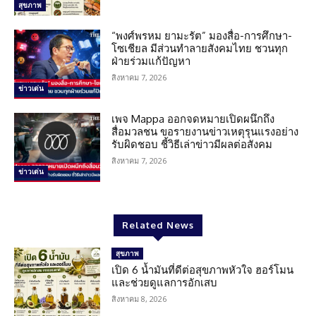
สุขภาพ
“พงศ์พรหม ยามะรัต” มองสื่อ-การศึกษา-
โซเชียล มีส่วนทำลายสังคมไทย ชวนทุก
ฝ่ายร่วมแก้ปัญหา
สิงหาคม 7, 2026
ข่าวเด่น
เพจ Mappa ออกจดหมายเปิดผนึกถึง
สื่อมวลชน ขอรายงานข่าวเหตุรุนแรงอย่าง
รับผิดชอบ ชี้วิธีเล่าข่าวมีผลต่อสังคม
สิงหาคม 7, 2026
ข่าวเด่น
Related News
สุขภาพ
เปิด 6 น้ำมันที่ดีต่อสุขภาพหัวใจ ฮอร์โมน
และช่วยดูแลการอักเสบ
สิงหาคม 8, 2026