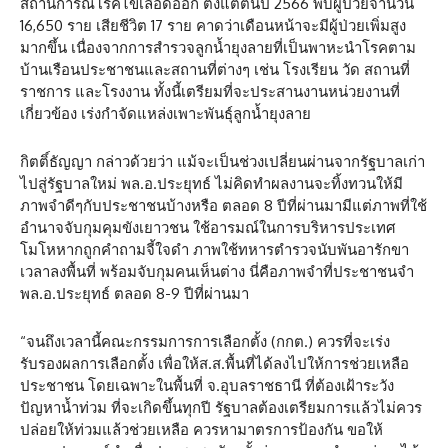
สถานการณ์โรคไข้เลือดออก ตั้งแต่ต้นปี 2566 พบผู้ป่วยจำนวน
16,650 ราย เสียชีวิต 17 ราย คาดว่าเดือนหน้าจะมีผู้ป่วยเพิ่มสูง
มากขึ้น เนื่องจากการสำรวจลูกน้ำยุงลายที่เป็นพาหะนำโรคตาม
บ้านเรือนประชาชนและสถานที่ต่างๆ เช่น โรงเรียน วัด สถานที่
ราชการ และโรงงาน ทั้งนี้เตรียมที่จะประสานงานหน่วยงานที่
เกี่ยวข้อง เร่งกำจัดแหล่งเพาะพันธุ์ลูกน้ำยุงลาย
กิตติ์ธัญญา กล่าวด้วยว่า แม้จะเป็นช่วงเปลี่ยนผ่านจากรัฐบาลเก่า
ไปสู่รัฐบาลใหม่ พล.อ.ประยุทธ์ ไม่คิดทำผลงานจะทิ้งทวนให้มี
ภาพจำดีๆกับประชาชนบ้างหรือ ตลอด 8 ปีที่ผ่านมามีแต่ภาพที่ใช้
อำนาจจับกุมคุมขังเยาวชน ใช้อารมณ์ในการบริหารประเทศ
โมโหหากถูกคำถามจี้ใจดำ ภาพใช้ทหารตำรวจนับพันอารักขา
เวลาลงพื้นที่ พร้อมจับกุมคนเห็นต่าง นี่คือภาพจำที่ประชาชนจำ
พล.อ.ประยุทธ์ ตลอด 8-9 ปีที่ผ่านมา
“จนถึงเวลานี้คณะกรรมการการเลือกตั้ง (กกต.) ควรที่จะเร่ง
รับรองผลการเลือกตั้ง เพื่อให้ส.ส.พื้นที่ได้ลงไปให้การช่วยเหลือ
ประชาชน โดยเฉพาะในพื้นที่ จ.อุบลราชธานี ที่ต้องเฝ้าระวัง
ปัญหาน้ำท่วม ที่จะเกิดขึ้นทุกปี รัฐบาลต้องเตรียมการแล้วไม่ควร
ปล่อยให้ท่วมแล้วช่วยเหลือ ควรหามาตรการป้องกัน ขอให้