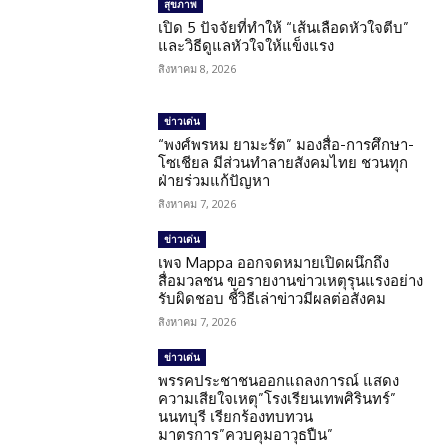
สุขภาพ
เปิด 5 ปัจจัยที่ทำให้ “เส้นเลือดหัวใจตีบ”
และวิธีดูแลหัวใจให้แข็งแรง
สิงหาคม 8, 2026
ข่าวเด่น
“พงศ์พรหม ยามะรัต” มองสื่อ-การศึกษา-
โซเชียล มีส่วนทำลายสังคมไทย ชวนทุก
ฝ่ายร่วมแก้ปัญหา
สิงหาคม 7, 2026
ข่าวเด่น
เพจ Mappa ออกจดหมายเปิดผนึกถึง
สื่อมวลชน ขอรายงานข่าวเหตุรุนแรงอย่าง
รับผิดชอบ ชี้วิธีเล่าข่าวมีผลต่อสังคม
สิงหาคม 7, 2026
ข่าวเด่น
พรรคประชาชนออกแถลงการณ์ แสดง
ความเสียใจเหตุ”โรงเรียนเทพศิรินทร์”
นนทบุรี เรียกร้องทบทวน
มาตรการ”ควบคุมอาวุธปืน”