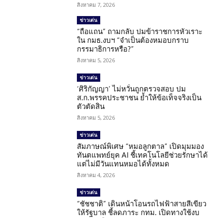
สิงหาคม 7, 2026
ข่าวเด่น
“ถือแถน” ถามกลับ ปมข้าราชการหัวเราะ
ใน กมธ.งบฯ “จำเป็นต้องหมอบกราบ
กรรมาธิการหรือ?”
สิงหาคม 5, 2026
ข่าวเด่น
‘ศิริกัญญา’ ไม่หวั่นถูกตรวจสอบ ปม
ส.ก.พรรคประชาชน ย้ำให้ข้อเท็จจริงเป็น
ตัวตัดสิน
สิงหาคม 5, 2026
ข่าวเด่น
สัมภาษณ์พิเศษ “หมอลูกตาล” เปิดมุมมอง
ทันตแพทย์ยุค AI ชี้เทคโนโลยีช่วยรักษาได้
แต่ไม่มีวันแทนหมอได้ทั้งหมด
สิงหาคม 4, 2026
ข่าวเด่น
“ชัชชาติ” เดินหน้าโอนรถไฟฟ้าสายสีเขียว
ให้รัฐบาล ชี้ลดภาระ กทม. เปิดทางใช้งบ