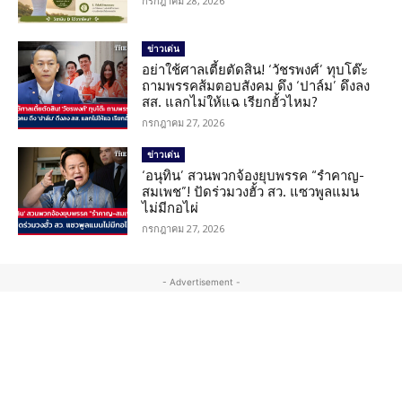
กรกฎาคม 28, 2026
ข่าวเด่น
อย่าใช้ศาลเตี้ยตัดสิน! ‘วัชรพงศ์’ ทุบโต๊ะ
ถามพรรคส้มตอบสังคม ดึง ‘ปาล์ม’ ดึงลง
สส. แลกไม่ให้แฉ เรียกฮั้วไหม?
กรกฎาคม 27, 2026
ข่าวเด่น
‘อนุทิน’ สวนพวกจ้องยุบพรรค “รำคาญ-
สมเพช”! ปัดร่วมวงฮั้ว สว. แซวพูลแมน
ไม่มีกอไผ่
กรกฎาคม 27, 2026
- Advertisement -