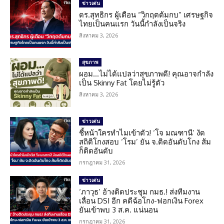
ข่าวเด่น
ดร.สุทธิกร ผู้เตือน “วิกฤตต้มกบ” เศรษฐกิจ
ไทยเป็นคนแรก วันนี้กำลังเป็นจริง
สิงหาคม 3, 2026
สุขภาพ
ผอม…ไม่ได้แปลว่าสุขภาพดี! คุณอาจกำลัง
เป็น Skinny Fat โดยไม่รู้ตัว
สิงหาคม 3, 2026
ข่าวเด่น
ชี้หน้าใครทำไมเข้าตัว! ‘โจ มณฑานี’ งัด
สถิติโกงสอบ ‘โรม’ ยัน จ.ติดอันดับโกง ส้ม
ก็ติดอันดับ
กรกฎาคม 31, 2026
ข่าวเด่น
‘ภาวุธ’ อ้างติดประชุม กมธ.! ส่งทีมงาน
เลื่อน DSI อีก คดีฉ้อโกง-ฟอกเงิน Forex
ยันเข้าพบ 3 ส.ค. แน่นอน
กรกฎาคม 31, 2026