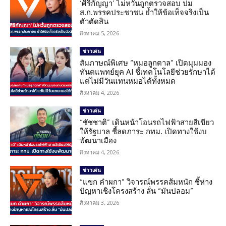
‘ศิริกัญญา’ ไม่หวั่นถูกตรวจสอบ ปม
ส.ก.พรรคประชาชน ย้ำให้ข้อเท็จจริงเป็น
ตัวตัดสิน
สิงหาคม 5, 2026
ข่าวเด่น
สัมภาษณ์พิเศษ “หมอลูกตาล” เปิดมุมมอง
ทันตแพทย์ยุค AI ชี้เทคโนโลยีช่วยรักษาได้
แต่ไม่มีวันแทนหมอได้ทั้งหมด
สิงหาคม 4, 2026
ข่าวเด่น
“ชัชชาติ” เดินหน้าโอนรถไฟฟ้าสายสีเขียว
ให้รัฐบาล ชี้ลดภาระ กทม. เปิดทางใช้งบ
พัฒนาเมือง
สิงหาคม 4, 2026
ข่าวเด่น
“แขก คำผกา” วิจารณ์พรรคส้มหนัก ชี้ห่าง
ปัญหาเชิงโครงสร้าง ลั่น “มันปลอม”
สิงหาคม 3, 2026