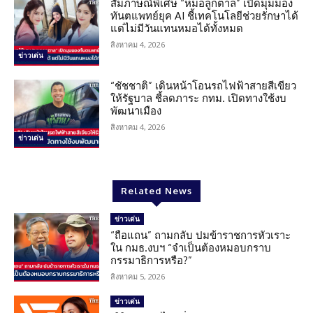
สัมภาษณ์พิเศษ “หมอลูกตาล” เปิดมุมมอง
ทันตแพทย์ยุค AI ชี้เทคโนโลยีช่วยรักษาได้
แต่ไม่มีวันแทนหมอได้ทั้งหมด
สิงหาคม 4, 2026
ข่าวเด่น
“ชัชชาติ” เดินหน้าโอนรถไฟฟ้าสายสีเขียว
ให้รัฐบาล ชี้ลดภาระ กทม. เปิดทางใช้งบ
พัฒนาเมือง
สิงหาคม 4, 2026
ข่าวเด่น
Related News
ข่าวเด่น
“ถือแถน” ถามกลับ ปมข้าราชการหัวเราะ
ใน กมธ.งบฯ “จำเป็นต้องหมอบกราบ
กรรมาธิการหรือ?”
สิงหาคม 5, 2026
ข่าวเด่น