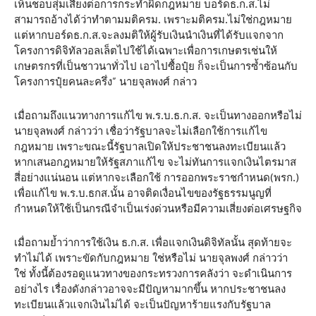
เห็นชอบสุ่มเสี่ยงต่อการกระทำผิดกฎหมาย บอร์ดธ.ก.ส.ไม่
สามารถอ้างได้ว่าทำตามมติครม. เพราะมติครม.ไม่ใช่กฎหมาย
แต่หากบอร์ดธ.ก.ส.จะลงมติให้ผู้รับเงินนำเงินที่ได้รับแจกจาก
โครงการดิจิทัลวอลเล็ตไปใช้ได้เฉพาะเพื่อการเกษตรเช่นให้
เกษตรกรที่เป็นชาวนาทั่วไป เอาไปซื้อปุ๋ย ก็จะเป็นการซ้ำซ้อนกับ
โครงการปุ๋ยคนละครึ่ง” นายจุลพงศ์ กล่าว
เมื่อถามถึงแนวทางการแก้ไข พ.ร.บ.ธ.ก.ส. จะเป็นทางออกหรือไม่
นายจุลพงศ์ กล่าวว่า เชื่อว่ารัฐบาลจะไม่เลือกใช้การแก้ไข
กฎหมาย เพราะขณะนี้รัฐบาลเปิดให้ประชาชนลงทะเบียนแล้ว
หากเสนอกฎหมายให้รัฐสภาแก้ไข จะไม่ทันการแจกเงินไตรมาส
สี่อย่างแน่นอน แต่หากจะเลือกใช้ การออกพระราชกำหนด(พรก.)
เพื่อแก้ไข พ.ร.บ.ธกส.นั้น อาจติดเงื่อนไขของรัฐธรรมนูญที่
กำหนดให้ใช้เป็นกรณีจำเป็นเร่งด่วนหรือมีความเสี่ยงต่อเศรษฐกิจ
เมื่อถามย้ำว่าการใช้เงิน ธ.ก.ส. เพื่อแจกเงินดิจิทัลนั้น สุดท้ายจะ
ทำไม่ได้ เพราะขัดกับกฎหมาย ใช่หรือไม่ นายจุลพงศ์ กล่าวว่า
ใช่ ทั้งนี้ต้องรอดูแนวทางของกระทรวงการคลังว่า จะดำเนินการ
อย่างไร เรื่องดังกล่าวอาจจะมีปัญหามากขึ้น หากประชาชนลง
ทะเบียนแล้วแจกเงินไม่ได้ จะเป็นปัญหาร้ายแรงกับรัฐบาล