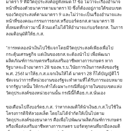
มาตรา 9 ที่มีวัตถุประสงค์อยู่ทั้งหมด 17 ข้อ ไม่ว่าจะเรื่องอำนาจ
หน้าที่ของตัวธนาคารตามมาตรา 10 ซึ่งก็ต้องอยู่ภายใต้ขอบเขต
ของวัตถุประสงค์ตามมาตรา 9 และไม่ว่าจะเป็นเรื่องอำนาจและ
หน้าที่ของคณะกรรมการธกส.หรือบอร์ดธกส.ตามมาตรา 18
ทั้งหมดที่กล่าวมานี้ ล้วนแต่ไม่ได้ให้อำนาจแก่บอร์ดธกส. ในการ
ลงมติอนุมัติให้ธ.ก.ส.
“การทดลองนำเงินไปใช้แจกโดยมีวัตถุประสงค์เพียงเพื่อไป
กระตุ้นเศรษฐกิจ แต่เงินของธกส.จะต้องนำไป เพื่อพัฒนา
ผลิตภัณฑ์การเกษตรหรือส่งเสริมอาชีพทางการเกษตร หาก
รัฐบาลจะอ้างมาตรา 28 ของพ.ร.บ.วินัยการเงินการคลังของรัฐ
พ.ศ. 2561 มาให้ธ.ก.ส.แจกเงินให้ได้ มาตรา 28 ก็ได้บัญญัติไว้
ชัดเจนว่าการที่หน่วยงานของรัฐจะทำตามที่ได้รับการมอบหมาย
จากรัฐบาลนั้น ให้กระทำได้เฉพาะกรณีที่อยู่ภายในขอบเขตแห่ง
วัตถุประสงค์ของหน่วยงานนั้น กรณีนี้ก็คือธ.ก.ส.นั่นเอง
ขอเตือนไปถึงบอร์ดธ.ก.ส. ว่าหากลงมติให้นำเงินธ.ก.ส.ไปใช้ใน
โครงการดิจิทัลวอลเล็ต โดยไม่ได้จำกัดให้เป็นไปตาม
วัตถุประสงค์ของธนาคาร คือเพื่อไปพัฒนาผลิตภัณฑ์การเกษตร
หรือเพื่อส่งเสริมอาชีพทางการเกษตร บอร์ดทุกคนที่ยกมือลงมติ