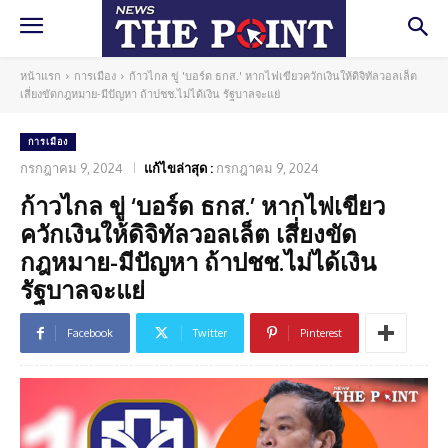
หน้าแรก
การเมือง
ก้าวไกล ขู่ 'บอร์ด ธกส.' หากไฟเขียวควักเงินให้ดิจิทัลวอลเล็ต
เสี่ยงขัดกฎหมาย-มีปัญหา ถ้าปชช.ไม่ได้เงิน รัฐบาลจะแย่
การเมือง
กรกฎาคม 9, 2024
แก้ไขล่าสุด :
กรกฎาคม 9, 2024
ก้าวไกล ขู่ ‘บอร์ด ธกส.’ หากไฟเขียว
ควักเงินให้ดิจิทัลวอลเล็ต เสี่ยงขัด
กฎหมาย-มีปัญหา ถ้าปชช.ไม่ได้เงิน
รัฐบาลจะแย่
Facebook
Twitter
Pinterest