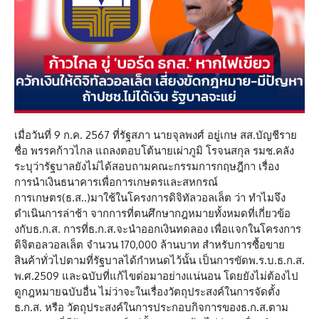
เมื่อวันที่ 9 ก.ค. 2567 ที่รัฐสภา นายจุลพงศ์ อยู่เกษ สส.บัญชีราย
ชื่อ พรรคก้าวไกล แถลงตอบโต้นายเผ่าภูมิ โรจนสกุล รมช.คลัง
ระบุว่ารัฐบาลยังไม่ได้สอบถามคณะกรรมการกฤษฎีกา เรื่อง
การนำเงินธนาคารเพื่อการเกษตรและสหกรณ์
การเกษตร(ธ.ส..)มาใช้ในโครงการดิจิทัลวอลเล็ต ว่า ทำไมจึง
ดำเนินการล่าช้า จากการที่ตนศึกษากฎหมายทั้งหมดที่เกี่ยวข้อ
งกับธ.ก.ส. การที่ธ.ก.ส.จะนำออกเงินทดลอง เพื่อแจกในโครงการ
ดิจิตอลวอลเล็ต จำนวน 170,000 ล้านบาท สำหรับการซื้อขาย
สินค้าทั่วไปตามที่รัฐบาลได้กำหนดไว้นั้น เป็นการขัดพ.ร.บ.ธ.ก.ส.
พ.ศ.2509 และฉบับที่แก้ไขต่อมาอย่างแน่นอน โดยยังไม่ต้องไป
ดูกฎหมายฉบับอื่น ไม่ว่าจะในเรื่องวัตถุประสงค์ในการจัดตั้ง
ธ.ก.ส. หรือ วัตถุประสงค์ในการประกอบกิจการของธ.ก.ส.ตาม