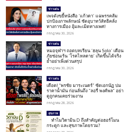
ข่าวเด่น
เพจดังขยี้หนังสือ ‘แก้วตา’ แฉพรรคส้ม
ปกป้องภาพลักษณ์ ซัดอุบาทว์ลัทธิคลั่ง
ทางการเมือง อุ้มละเมิดทางเพศ!
กรกฎาคม 30, 2026
ข่าวเด่น
หมอจุฬาฯ ถอดบทเรียน ‘ฮลุน Solo’ เตือน
ภัยซ่อนเร้น ‘โรคไหลตาย’ เกิดขึ้นได้จริง
ย้ำอย่าเพิ่งด่วนสรุป
กรกฎาคม 30, 2026
ข่าวเด่น
เดือด! “พรชัย มาระเนตร์” ซัดเอกนัฏ ปม
ราคาน้ำมัน ก่อนลั่นถึง “ลอรี่ พงศ์พล” อย่า
ดูถูกคนเคยร่วมงาน
กรกฎาคม 28, 2026
สุขภาพ
ทำไมวิตามิน D ถึงสำคัญต่อฮอร์โมน
กระดูก และสุขภาพโดยรวม?