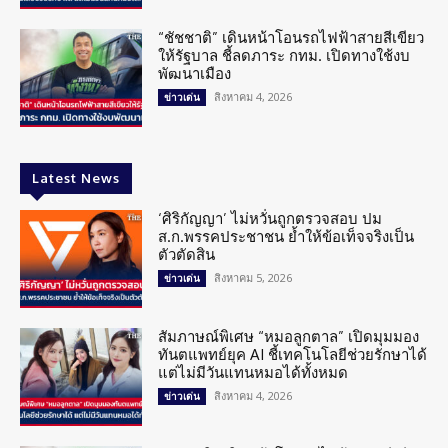
“ชัชชาติ” เดินหน้าโอนรถไฟฟ้าสายสีเขียว
ให้รัฐบาล ชี้ลดภาระ กทม. เปิดทางใช้งบ
พัฒนาเมือง
สิงหาคม 4, 2026
ข่าวเด่น
Latest News
‘ศิริกัญญา’ ไม่หวั่นถูกตรวจสอบ ปม
ส.ก.พรรคประชาชน ย้ำให้ข้อเท็จจริงเป็น
ตัวตัดสิน
สิงหาคม 5, 2026
ข่าวเด่น
สัมภาษณ์พิเศษ “หมอลูกตาล” เปิดมุมมอง
ทันตแพทย์ยุค AI ชี้เทคโนโลยีช่วยรักษาได้
แต่ไม่มีวันแทนหมอได้ทั้งหมด
สิงหาคม 4, 2026
ข่าวเด่น