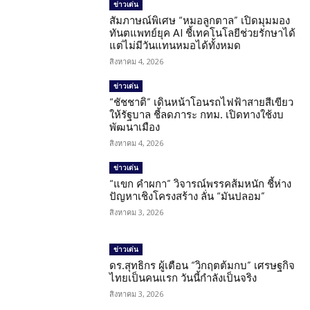
ข่าวเด่น
สัมภาษณ์พิเศษ “หมอลูกตาล” เปิดมุมมอง
ทันตแพทย์ยุค AI ชี้เทคโนโลยีช่วยรักษาได้
แต่ไม่มีวันแทนหมอได้ทั้งหมด
สิงหาคม 4, 2026
ข่าวเด่น
“ชัชชาติ” เดินหน้าโอนรถไฟฟ้าสายสีเขียว
ให้รัฐบาล ชี้ลดภาระ กทม. เปิดทางใช้งบ
พัฒนาเมือง
สิงหาคม 4, 2026
ข่าวเด่น
“แขก คำผกา” วิจารณ์พรรคส้มหนัก ชี้ห่าง
ปัญหาเชิงโครงสร้าง ลั่น “มันปลอม”
สิงหาคม 3, 2026
ข่าวเด่น
ดร.สุทธิกร ผู้เตือน “วิกฤตต้มกบ” เศรษฐกิจ
ไทยเป็นคนแรก วันนี้กำลังเป็นจริง
สิงหาคม 3, 2026