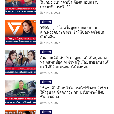
ใน กมธ.งบฯ “จำเป็นต้องหมอบกราบ
กรรมาธิการหรือ?”
สิงหาคม 5, 2026
ข่าวเด่น
‘ศิริกัญญา’ ไม่หวั่นถูกตรวจสอบ ปม
ส.ก.พรรคประชาชน ย้ำให้ข้อเท็จจริงเป็น
ตัวตัดสิน
สิงหาคม 5, 2026
ข่าวเด่น
สัมภาษณ์พิเศษ “หมอลูกตาล” เปิดมุมมอง
ทันตแพทย์ยุค AI ชี้เทคโนโลยีช่วยรักษาได้
แต่ไม่มีวันแทนหมอได้ทั้งหมด
สิงหาคม 4, 2026
ข่าวเด่น
“ชัชชาติ” เดินหน้าโอนรถไฟฟ้าสายสีเขียว
ให้รัฐบาล ชี้ลดภาระ กทม. เปิดทางใช้งบ
พัฒนาเมือง
สิงหาคม 4, 2026
ข่าวเด่น