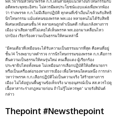
พท.วิจารณ์หัวหน้าพรรค ก.ก.เดินสายคุยแนวทางนิรโทษกรรมกับ
อดีตพระพุทธะอิสระ ไม่ควรมีผลประโยชน์แอบแฝงเพื่อพวกพ้อง
ว่า ร่างพรรค ก.ก.ไม่มีเลือกปฏิบัติ ทุกคนที่เข้าเงื่อนไขล้วนรับสิทธิ
นิรโทษกรรม แม้แต่คนของพรรค พท.เอง หลายคนไม่ได้รับสิทธิ
พิเศษเหมือนคนชั้น 14 หลายคนถูกดำเนินคดี กลั่นแกล้งทางการ
เมือง น่าเสียดายที่ไม่เคยได้เห็นพรรค พท.ออกมาเคลื่อนไหว
ปกป้อง เรียกร้องความเป็นธรรมให้คนเหล่านี้
“มีคนเดียวที่เหมือนจะได้รับความเป็นธรรมมากที่สุด คือคนที่อยู่
ชั้น 14 โรงพยาบาลตำรวจ การนิรโทษกรรมของพรรค ก.ก.คือการ
คืนความเป็นธรรมให้คนรุ่นใหม่ คนเสื้อแดง ผู้เรียกร้อง
ประชาธิปไตยทั้งหมด ไม่เหมือนการเลือกปฏิบัติให้อดีตนายกฯ
หรือเป็นเครื่องต่อรองทางการเมือง เพื่อใครคนใดคนหนึ่ง การกล่า
วหาว่าพรรค ก.ก.เลือกปฏิบัติไม่เป็นความจริง ใส่ร้ายทางการ
เมือง ไม่ได้อยู่บนพื้นฐานข้อเท็จจริง นายอนุสรณ์เป็น สส.ควรไปดู
เนื้อหาสาระร่างกฎหมายก่อน ถ้าไม่รู้ไม่ควรพูด” นายรังสิมันต์
กล่าว
Thepoint #Newsthepoint