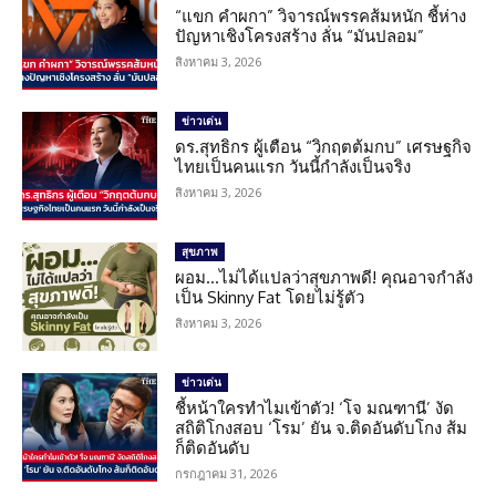
“แขก คำผกา” วิจารณ์พรรคส้มหนัก ชี้ห่าง
ปัญหาเชิงโครงสร้าง ลั่น “มันปลอม”
สิงหาคม 3, 2026
ข่าวเด่น
ดร.สุทธิกร ผู้เตือน “วิกฤตต้มกบ” เศรษฐกิจ
ไทยเป็นคนแรก วันนี้กำลังเป็นจริง
สิงหาคม 3, 2026
สุขภาพ
ผอม…ไม่ได้แปลว่าสุขภาพดี! คุณอาจกำลัง
เป็น Skinny Fat โดยไม่รู้ตัว
สิงหาคม 3, 2026
ข่าวเด่น
ชี้หน้าใครทำไมเข้าตัว! ‘โจ มณฑานี’ งัด
สถิติโกงสอบ ‘โรม’ ยัน จ.ติดอันดับโกง ส้ม
ก็ติดอันดับ
กรกฎาคม 31, 2026