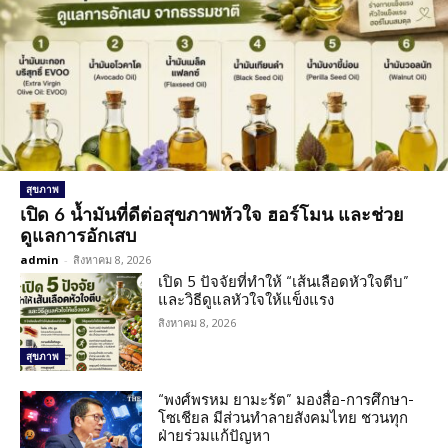
สุขภาพ
เปิด 6 น้ำมันที่ดีต่อสุขภาพหัวใจ ฮอร์โมน และช่วย
ดูแลการอักเสบ
admin
-
สิงหาคม 8, 2026
เปิด 5 ปัจจัยที่ทำให้ “เส้นเลือดหัวใจตีบ”
และวิธีดูแลหัวใจให้แข็งแรง
สิงหาคม 8, 2026
สุขภาพ
“พงศ์พรหม ยามะรัต” มองสื่อ-การศึกษา-
โซเชียล มีส่วนทำลายสังคมไทย ชวนทุก
ฝ่ายร่วมแก้ปัญหา