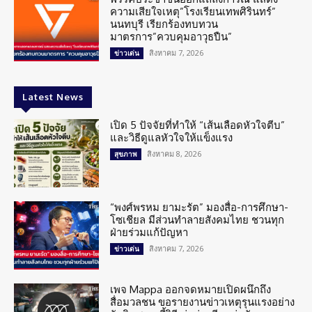
ความเสียใจเหตุ”โรงเรียนเทพศิรินทร์”
นนทบุรี เรียกร้องทบทวน
มาตรการ”ควบคุมอาวุธปืน”
สิงหาคม 7, 2026
ข่าวเด่น
Latest News
เปิด 5 ปัจจัยที่ทำให้ “เส้นเลือดหัวใจตีบ”
และวิธีดูแลหัวใจให้แข็งแรง
สิงหาคม 8, 2026
สุขภาพ
“พงศ์พรหม ยามะรัต” มองสื่อ-การศึกษา-
โซเชียล มีส่วนทำลายสังคมไทย ชวนทุก
ฝ่ายร่วมแก้ปัญหา
สิงหาคม 7, 2026
ข่าวเด่น
เพจ Mappa ออกจดหมายเปิดผนึกถึง
สื่อมวลชน ขอรายงานข่าวเหตุรุนแรงอย่าง