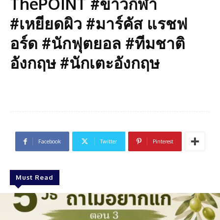
ThePOINT #ข่าวกีฬา
#เหยียดผิว #มาร์คัส แรชฟ
อร์ด #นักฟุตยอล #ทีมชาติ
อังกฤษ #นักเตะอังกฤษ
Facebook
Twitter
Pinterest
Must Read