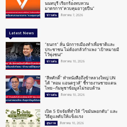
นนทบุรี เรียกร้องทบทวน
มาตรการ”ควบคุมอาวุธปืน”
สิงหาคม 7, 2026
ข่าวเด่น
Latest News
“ธนกร” ลั่น นักการเมืองทำเพื่อชาติและ
ประชาชน ไม่ต้องกลัวกำแพง “เป้าหมายมี
ไว้พุ่งชน!”
สิงหาคม 10, 2026
ข่าวเด่น
“สีหศักดิ์” ทำหนังสือถึงข้าหลวงใหญ่ UN
โต้ “ทอม แอนดรูวส์” ชี้รายงานชายแดน
ไทย–กัมพูชาข้อมูลไม่รอบด้าน
สิงหาคม 10, 2026
ข่าวเด่น
เปิด 5 ปัจจัยที่ทำให้ “ไขมันพอกตับ” และ
วิธีดูแลตับให้แข็งแรง
สิงหาคม 10, 2026
สุขภาพ