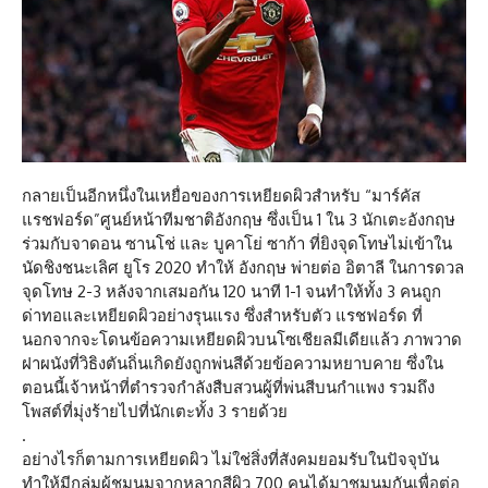
กลายเป็นอีกหนึ่งในเหยื่อของการเหยียดผิวสำหรับ “มาร์คัส
แรชฟอร์ด”ศูนย์หน้าทีมชาติอังกฤษ ซึ่งเป็น 1 ใน 3 นักเตะอังกฤษ
ร่วมกับจาดอน ซานโช่ และ บูคาโย่ ซาก้า ที่ยิงจุดโทษไม่เข้าใน
นัดชิงชนะเลิศ ยูโร 2020 ทำให้ อังกฤษ พ่ายต่อ อิตาลี ในการดวล
จุดโทษ 2-3 หลังจากเสมอกัน 120 นาที 1-1 จนทำให้ทั้ง 3 คนถูก
ด่าทอและเหยียดผิวอย่างรุนแรง ซึ่งสำหรับตัว แรชฟอร์ด ที่
นอกจากจะโดนข้อความเหยียดผิวบนโซเชียลมีเดียแล้ว ภาพวาด
ฝาผนังที่วิธิงตันถิ่นเกิดยังถูกพ่นสีด้วยข้อความหยาบคาย ซึ่งใน
ตอนนี้เจ้าหน้าที่ตำรวจกำลังสืบสวนผู้ที่พ่นสีบนกำแพง รวมถึง
โพสต์ที่มุ่งร้ายไปที่นักเตะทั้ง 3 รายด้วย
.
อย่างไรก็ตามการเหยียดผิว ไม่ใช่สิ่งที่สังคมยอมรับในปัจจุบัน
ทำให้มีกลุ่มผู้ชุมนุมจากหลากสีผิว 700 คนได้มาชุมนุมกันเพื่อต่อ