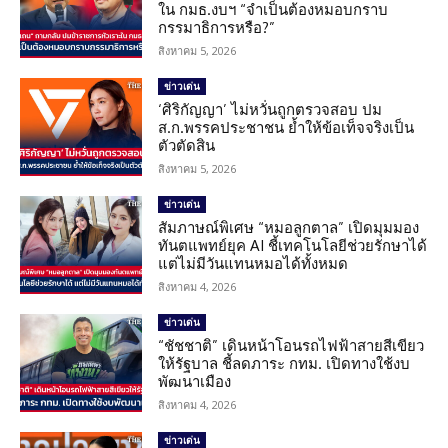
ใน กมธ.งบฯ “จำเป็นต้องหมอบกราบ
กรรมาธิการหรือ?”
สิงหาคม 5, 2026
ข่าวเด่น
‘ศิริกัญญา’ ไม่หวั่นถูกตรวจสอบ ปม
ส.ก.พรรคประชาชน ย้ำให้ข้อเท็จจริงเป็น
ตัวตัดสิน
สิงหาคม 5, 2026
ข่าวเด่น
สัมภาษณ์พิเศษ “หมอลูกตาล” เปิดมุมมอง
ทันตแพทย์ยุค AI ชี้เทคโนโลยีช่วยรักษาได้
แต่ไม่มีวันแทนหมอได้ทั้งหมด
สิงหาคม 4, 2026
ข่าวเด่น
“ชัชชาติ” เดินหน้าโอนรถไฟฟ้าสายสีเขียว
ให้รัฐบาล ชี้ลดภาระ กทม. เปิดทางใช้งบ
พัฒนาเมือง
สิงหาคม 4, 2026
ข่าวเด่น