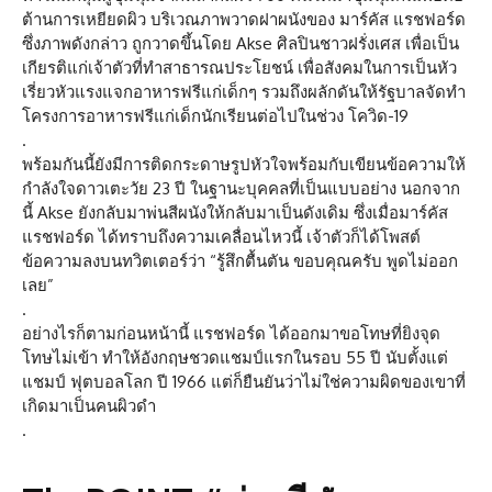
ต้านการเหยียดผิว บริเวณภาพวาดฝาผนังของ มาร์คัส แรชฟอร์ด
ซึ่งภาพดังกล่าว ถูกวาดขึ้นโดย Akse ศิลปินชาวฝรั่งเศส เพื่อเป็น
เกียรติแก่เจ้าตัวที่ทำสาธารณประโยชน์ เพื่อสังคมในการเป็นหัว
เรี่ยวหัวแรงแจกอาหารฟรีแก่เด็กๆ รวมถึงผลักดันให้รัฐบาลจัดทำ
โครงการอาหารฟรีแก่เด็กนักเรียนต่อไปในช่วง โควิด-19
.
พร้อมกันนี้ยังมีการติดกระดาษรูปหัวใจพร้อมกับเขียนข้อความให้
กำลังใจดาวเตะวัย 23 ปี ในฐานะบุคคลที่เป็นแบบอย่าง นอกจาก
นี้ Akse ยังกลับมาพ่นสีผนังให้กลับมาเป็นดังเดิม ซึ่งเมื่อมาร์คัส
แรชฟอร์ด ได้ทราบถึงความเคลื่อนไหวนี้ เจ้าตัวก็ได้โพสต์
ข้อความลงบนทวิตเตอร์ว่า “รู้สึกตื้นตัน ขอบคุณครับ พูดไม่ออก
เลย”
.
อย่างไรก็ตามก่อนหน้านี้ แรชฟอร์ด ได้ออกมาขอโทษที่ยิงจุด
โทษไม่เข้า ทำให้อังกฤษชวดแชมป์แรกในรอบ 55 ปี นับตั้งแต่
แชมป์ ฟุตบอลโลก ปี 1966 แต่ก็ยืนยันว่าไม่ใช่ความผิดของเขาที่
เกิดมาเป็นคนผิวดำ
.