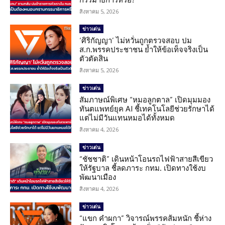
สิงหาคม 5, 2026
ข่าวเด่น
‘ศิริกัญญา’ ไม่หวั่นถูกตรวจสอบ ปม
ส.ก.พรรคประชาชน ย้ำให้ข้อเท็จจริงเป็น
ตัวตัดสิน
สิงหาคม 5, 2026
ข่าวเด่น
สัมภาษณ์พิเศษ “หมอลูกตาล” เปิดมุมมอง
ทันตแพทย์ยุค AI ชี้เทคโนโลยีช่วยรักษาได้
แต่ไม่มีวันแทนหมอได้ทั้งหมด
สิงหาคม 4, 2026
ข่าวเด่น
“ชัชชาติ” เดินหน้าโอนรถไฟฟ้าสายสีเขียว
ให้รัฐบาล ชี้ลดภาระ กทม. เปิดทางใช้งบ
พัฒนาเมือง
สิงหาคม 4, 2026
ข่าวเด่น
“แขก คำผกา” วิจารณ์พรรคส้มหนัก ชี้ห่าง