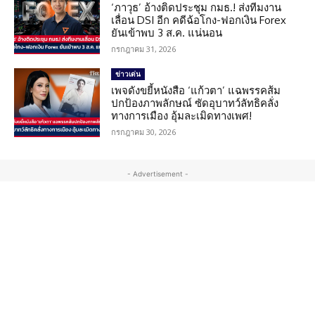
‘ภาวุธ’ อ้างติดประชุม กมธ.! ส่งทีมงาน
เลื่อน DSI อีก คดีฉ้อโกง-ฟอกเงิน Forex
ยันเข้าพบ 3 ส.ค. แน่นอน
กรกฎาคม 31, 2026
ข่าวเด่น
เพจดังขยี้หนังสือ ‘แก้วตา’ แฉพรรคส้ม
ปกป้องภาพลักษณ์ ซัดอุบาทว์ลัทธิคลั่ง
ทางการเมือง อุ้มละเมิดทางเพศ!
กรกฎาคม 30, 2026
- Advertisement -