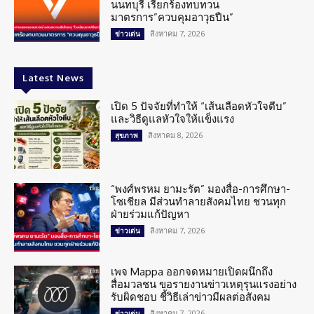
นนทบุรี เรียกร้องทบทวน
มาตรการ”ควบคุมอาวุธปืน”
สิงหาคม 7, 2026
ข่าวเด่น
Latest News
เปิด 5 ปัจจัยที่ทำให้ “เส้นเลือดหัวใจตีบ”
และวิธีดูแลหัวใจให้แข็งแรง
สิงหาคม 8, 2026
สุขภาพ
“พงศ์พรหม ยามะรัต” มองสื่อ-การศึกษา-
โซเชียล มีส่วนทำลายสังคมไทย ชวนทุก
ฝ่ายร่วมแก้ปัญหา
สิงหาคม 7, 2026
ข่าวเด่น
เพจ Mappa ออกจดหมายเปิดผนึกถึง
สื่อมวลชน ขอรายงานข่าวเหตุรุนแรงอย่าง
รับผิดชอบ ชี้วิธีเล่าข่าวมีผลต่อสังคม
สิงหาคม 7, 2026
ข่าวเด่น