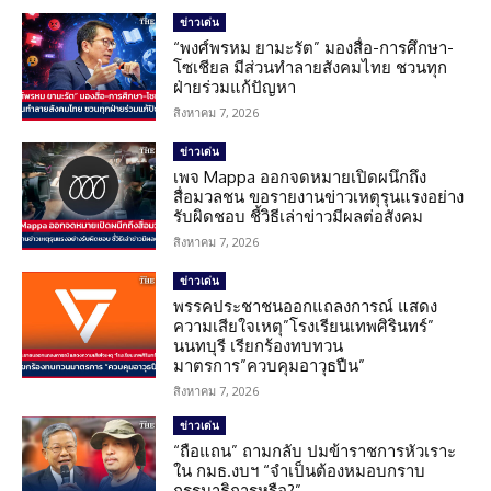
ข่าวเด่น
“พงศ์พรหม ยามะรัต” มองสื่อ-การศึกษา-
โซเชียล มีส่วนทำลายสังคมไทย ชวนทุก
ฝ่ายร่วมแก้ปัญหา
สิงหาคม 7, 2026
ข่าวเด่น
เพจ Mappa ออกจดหมายเปิดผนึกถึง
สื่อมวลชน ขอรายงานข่าวเหตุรุนแรงอย่าง
รับผิดชอบ ชี้วิธีเล่าข่าวมีผลต่อสังคม
สิงหาคม 7, 2026
ข่าวเด่น
พรรคประชาชนออกแถลงการณ์ แสดง
ความเสียใจเหตุ”โรงเรียนเทพศิรินทร์”
นนทบุรี เรียกร้องทบทวน
มาตรการ”ควบคุมอาวุธปืน”
สิงหาคม 7, 2026
ข่าวเด่น
“ถือแถน” ถามกลับ ปมข้าราชการหัวเราะ
ใน กมธ.งบฯ “จำเป็นต้องหมอบกราบ
กรรมาธิการหรือ?”