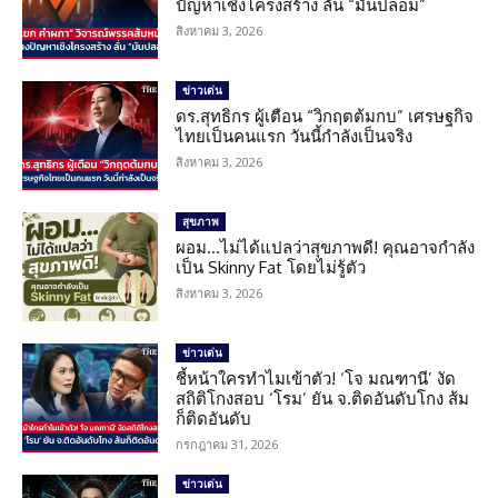
ปัญหาเชิงโครงสร้าง ลั่น “มันปลอม”
สิงหาคม 3, 2026
ข่าวเด่น
ดร.สุทธิกร ผู้เตือน “วิกฤตต้มกบ” เศรษฐกิจ
ไทยเป็นคนแรก วันนี้กำลังเป็นจริง
สิงหาคม 3, 2026
สุขภาพ
ผอม…ไม่ได้แปลว่าสุขภาพดี! คุณอาจกำลัง
เป็น Skinny Fat โดยไม่รู้ตัว
สิงหาคม 3, 2026
ข่าวเด่น
ชี้หน้าใครทำไมเข้าตัว! ‘โจ มณฑานี’ งัด
สถิติโกงสอบ ‘โรม’ ยัน จ.ติดอันดับโกง ส้ม
ก็ติดอันดับ
กรกฎาคม 31, 2026
ข่าวเด่น