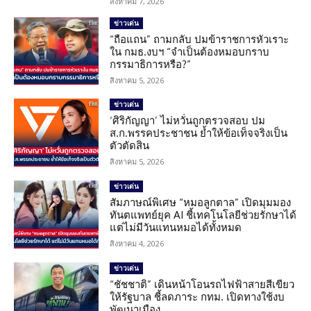
สิงหาคม 7, 2026
ข่าวเด่น
“ถือแถน” ถามกลับ ปมข้าราชการหัวเราะ
ใน กมธ.งบฯ “จำเป็นต้องหมอบกราบ
กรรมาธิการหรือ?”
สิงหาคม 5, 2026
ข่าวเด่น
‘ศิริกัญญา’ ไม่หวั่นถูกตรวจสอบ ปม
ส.ก.พรรคประชาชน ย้ำให้ข้อเท็จจริงเป็น
ตัวตัดสิน
สิงหาคม 5, 2026
ข่าวเด่น
สัมภาษณ์พิเศษ “หมอลูกตาล” เปิดมุมมอง
ทันตแพทย์ยุค AI ชี้เทคโนโลยีช่วยรักษาได้
แต่ไม่มีวันแทนหมอได้ทั้งหมด
สิงหาคม 4, 2026
ข่าวเด่น
“ชัชชาติ” เดินหน้าโอนรถไฟฟ้าสายสีเขียว
ให้รัฐบาล ชี้ลดภาระ กทม. เปิดทางใช้งบ
พัฒนาเมือง