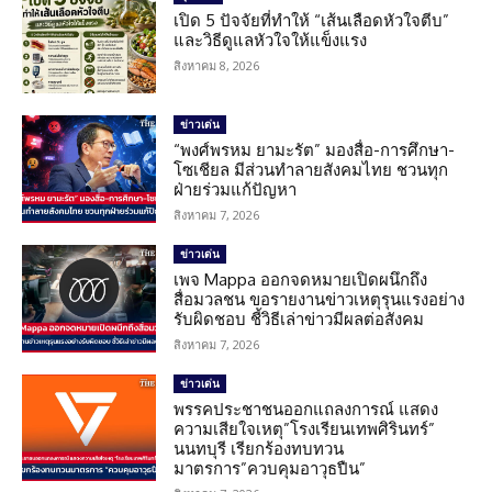
เปิด 5 ปัจจัยที่ทำให้ “เส้นเลือดหัวใจตีบ”
และวิธีดูแลหัวใจให้แข็งแรง
สิงหาคม 8, 2026
ข่าวเด่น
“พงศ์พรหม ยามะรัต” มองสื่อ-การศึกษา-
โซเชียล มีส่วนทำลายสังคมไทย ชวนทุก
ฝ่ายร่วมแก้ปัญหา
สิงหาคม 7, 2026
ข่าวเด่น
เพจ Mappa ออกจดหมายเปิดผนึกถึง
สื่อมวลชน ขอรายงานข่าวเหตุรุนแรงอย่าง
รับผิดชอบ ชี้วิธีเล่าข่าวมีผลต่อสังคม
สิงหาคม 7, 2026
ข่าวเด่น
พรรคประชาชนออกแถลงการณ์ แสดง
ความเสียใจเหตุ”โรงเรียนเทพศิรินทร์”
นนทบุรี เรียกร้องทบทวน
มาตรการ”ควบคุมอาวุธปืน”