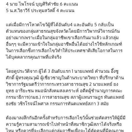
4 นาย ไพโรจน์ บุญศิริคำชัย 6 คะแนน
5 น.ส.วิธาวีร์ ประทุมสวัสดิ์ 4 คะแนน
แต่เมื่อมีการโหวตไขว้ผู้ที่ได้อันดับ4 และอันดับ 5 กลับเป็น
ตัวแทนของกลุ่มสาธรณสุขจังหวัดโดยมีการวิพากษ์วิจารณ์กัน
อย่างมากเพราะเมื่อในกลุ่มอาชีพเขาเลือกกันมาแล้ว แล้วกลุ่ม
อื่นๆๆ จะมีความเข้าใจในกลุ่มอาชีพอื่นได้อย่างไรใช้หลักเกณฑ์
ในการเลือกซึ่งการเลือกไขว้ทำให้ประเทศชาติเสียโอกาสในการ
ได้บุคคลากรคุณภาพที่แท้จริง
โดยดูประวัติจาก ผู้ได้ 3 อันดับแรก 1 นายแพทย์ คำนวณ อึ้งชู
ศักดิ์ ผู้ทรงคุณวุฒิ ผู้เชี่ยวชาญในด้านระบาดวิทยา ที่ปรึกษาด้าน
วิชาการรัฐมนตรีว่าการกระทรวงสาธารณสุข 2 นายแพทย์ ยง
ยุทธ อาริยะชน หมอนักสังคมสงเคราะห์ อดีตผู้ชำนาญการคณะ
กรรมาธิการ(กมธ.) การสาธรณสุข สภาผู้แทนราษฎร ทันตแพทย์
ธงชัย วชิรโรจน์ไพศาล กรรมการทันตแพทย์สภา 3 สมัย
ต้องมาลงลึกกันอีกครั้งสำหรับการเลือกไขว้นั้นช่วยคัดสรรให้ผู้มี่มี
ความรู้ความสามารถเข้าไปทำหน้าที่สมาชิกวุฒิสภาได้จริงหรือ
ไหม หรือควรที่จะเลือกแค่กลุ่มอาชีพเพื่อจะได้คัดคนที่มีคุณภาพ