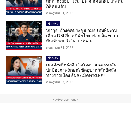
สถิติโกงสอบ ‘โรม’ ยัน จ.ติดอันดับโกง ส้ม
ก็ติดอันดับ
กรกฎาคม 31, 2026
ข่าวเด่น
‘ภาวุธ’ อ้างติดประชุม กมธ.! ส่งทีมงาน
เลื่อน DSI อีก คดีฉ้อโกง-ฟอกเงิน Forex
ยันเข้าพบ 3 ส.ค. แน่นอน
กรกฎาคม 31, 2026
ข่าวเด่น
เพจดังขยี้หนังสือ ‘แก้วตา’ แฉพรรคส้ม
ปกป้องภาพลักษณ์ ซัดอุบาทว์ลัทธิคลั่ง
ทางการเมือง อุ้มละเมิดทางเพศ!
กรกฎาคม 30, 2026
- Advertisement -