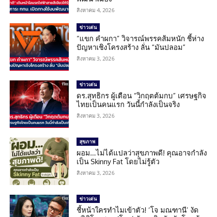
สิงหาคม 4, 2026
ข่าวเด่น
“แขก คำผกา” วิจารณ์พรรคส้มหนัก ชี้ห่าง
ปัญหาเชิงโครงสร้าง ลั่น “มันปลอม”
สิงหาคม 3, 2026
ข่าวเด่น
ดร.สุทธิกร ผู้เตือน “วิกฤตต้มกบ” เศรษฐกิจ
ไทยเป็นคนแรก วันนี้กำลังเป็นจริง
สิงหาคม 3, 2026
สุขภาพ
ผอม…ไม่ได้แปลว่าสุขภาพดี! คุณอาจกำลัง
เป็น Skinny Fat โดยไม่รู้ตัว
สิงหาคม 3, 2026
ข่าวเด่น
ชี้หน้าใครทำไมเข้าตัว! ‘โจ มณฑานี’ งัด