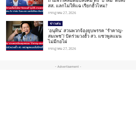
ถามพรรคส้มตอบสังคม ดึง ‘ปาล์ม’ ดึงลง
สส. แลกไม่ให้แฉ เรียกฮั้วไหม?
กรกฎาคม 27, 2026
ข่าวเด่น
‘อนุทิน’ สวนพวกจ้องยุบพรรค “รำคาญ-
สมเพช”! ปัดร่วมวงฮั้ว สว. แซวพูลแมน
ไม่มีกอไผ่
กรกฎาคม 27, 2026
- Advertisement -