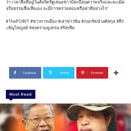
ว่า เวลาสื่อที่อยู่ในสังกัดรัฐเสนอข่าวบิดเบือนความจริงและละเมิด
จริยธรรมสื่อเสียเอง จะมีการตรวจสอบหรือท่าทีอย่างไร”
.
#ThePOINT #ข่าวการเมือง #เล่าข่าวข้น #กนกรัตน์วงศ์สกุล #ธีร
ะธัญไพบูลย์ #สงครามยูเครน #รัสเซีย
Facebook
Twitter
Pinterest
Must Read