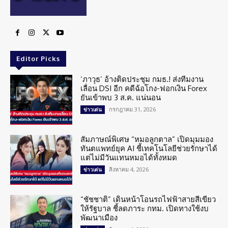
Editor Picks
‘ภาวุธ’ อ้างติดประชุม กมธ.! ส่งทีมงาน
เลื่อน DSI อีก คดีฉ้อโกง-ฟอกเงิน Forex
ยันเข้าพบ 3 ส.ค. แน่นอน
กรกฎาคม 31, 2026
ข่าวเด่น
สัมภาษณ์พิเศษ “หมอลูกตาล” เปิดมุมมอง
ทันตแพทย์ยุค AI ชี้เทคโนโลยีช่วยรักษาได้
แต่ไม่มีวันแทนหมอได้ทั้งหมด
สิงหาคม 4, 2026
ข่าวเด่น
“ชัชชาติ” เดินหน้าโอนรถไฟฟ้าสายสีเขียว
ให้รัฐบาล ชี้ลดภาระ กทม. เปิดทางใช้งบ
พัฒนาเมือง