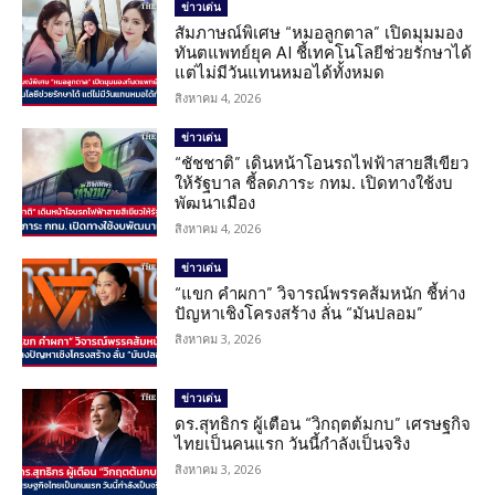
ข่าวเด่น
สัมภาษณ์พิเศษ “หมอลูกตาล” เปิดมุมมอง
ทันตแพทย์ยุค AI ชี้เทคโนโลยีช่วยรักษาได้
แต่ไม่มีวันแทนหมอได้ทั้งหมด
สิงหาคม 4, 2026
ข่าวเด่น
“ชัชชาติ” เดินหน้าโอนรถไฟฟ้าสายสีเขียว
ให้รัฐบาล ชี้ลดภาระ กทม. เปิดทางใช้งบ
พัฒนาเมือง
สิงหาคม 4, 2026
ข่าวเด่น
“แขก คำผกา” วิจารณ์พรรคส้มหนัก ชี้ห่าง
ปัญหาเชิงโครงสร้าง ลั่น “มันปลอม”
สิงหาคม 3, 2026
ข่าวเด่น
ดร.สุทธิกร ผู้เตือน “วิกฤตต้มกบ” เศรษฐกิจ
ไทยเป็นคนแรก วันนี้กำลังเป็นจริง
สิงหาคม 3, 2026