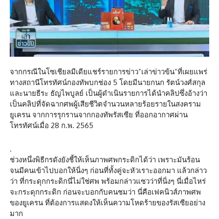
จากกรณีในโซเชียลมีเดียแชร์รายการข่าว”เล่าข่าวข้น”ที่เผยแพร่
ทางสถานีโทรทัศน์กองทัพบกช่อง 5 โดยมีนายกนก รัตน์วงศ์สกุล
และนายธีระ ธัญไพบูลย์ เป็นผู้ดำเนินรายการได้นำคลิปซึ่งอ้างว่า
เป็นคลิปที่จัดฉากศพผู้เสียชีวิตจำนวนหลายร้อยรายในสงคราม
ยูเครน จากการรุกรานจากกองทัพรัสเซีย ที่ออกอากาศผ่าน
โทรทัศน์เมื่อ 28 ก.พ. 2565
.
ช่วงหนึ่งพิธีกรดังยังชี้ให้เห็นภาพศพกระดิกได้ว่า เพราะมันร้อน
จนมีคนเข้าไปบอกให้นิ่งๆ ก่อนที่ทั้งคู่จะหัวเราะออกมา แล้วกล่าว
ว่า ที่กระดุกกระดิกนี่ไม่ใช่ศพ พร้อมกล่าวแซวว่าที่นิ่งๆ นี่เมื่อไหร่
จะกระดุกกระดิก ก่อนจะบอกกับคนชมว่า นี่คือเฟคนิวส์ภาพศพ
ของยูเครน ที่ต้องการแสดงให้เห็นความโหดร้ายของรัสเซียอย่าง
มาก