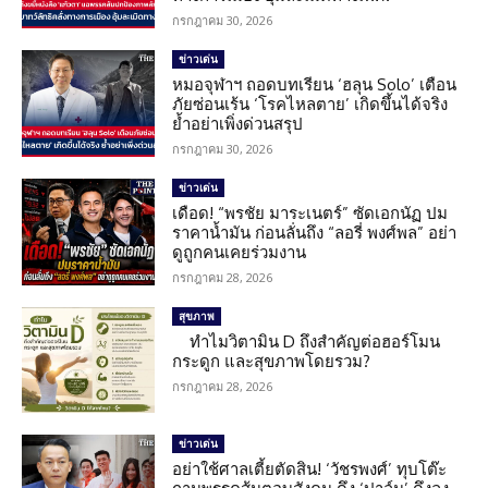
กรกฎาคม 30, 2026
ข่าวเด่น
หมอจุฬาฯ ถอดบทเรียน ‘ฮลุน Solo’ เตือน
ภัยซ่อนเร้น ‘โรคไหลตาย’ เกิดขึ้นได้จริง
ย้ำอย่าเพิ่งด่วนสรุป
กรกฎาคม 30, 2026
ข่าวเด่น
เดือด! “พรชัย มาระเนตร์” ซัดเอกนัฏ ปม
ราคาน้ำมัน ก่อนลั่นถึง “ลอรี่ พงศ์พล” อย่า
ดูถูกคนเคยร่วมงาน
กรกฎาคม 28, 2026
สุขภาพ
ทำไมวิตามิน D ถึงสำคัญต่อฮอร์โมน
กระดูก และสุขภาพโดยรวม?
กรกฎาคม 28, 2026
ข่าวเด่น
อย่าใช้ศาลเตี้ยตัดสิน! ‘วัชรพงศ์’ ทุบโต๊ะ