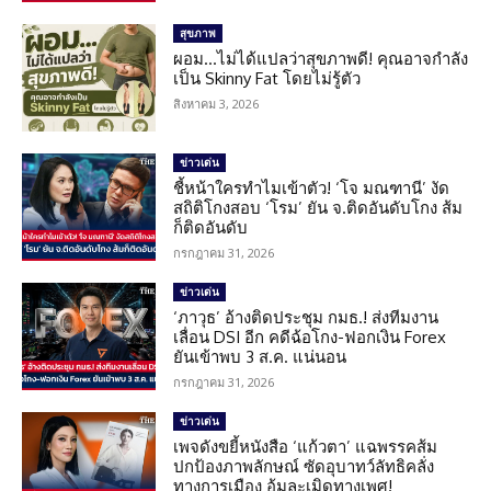
สุขภาพ
ผอม…ไม่ได้แปลว่าสุขภาพดี! คุณอาจกำลัง
เป็น Skinny Fat โดยไม่รู้ตัว
สิงหาคม 3, 2026
ข่าวเด่น
ชี้หน้าใครทำไมเข้าตัว! ‘โจ มณฑานี’ งัด
สถิติโกงสอบ ‘โรม’ ยัน จ.ติดอันดับโกง ส้ม
ก็ติดอันดับ
กรกฎาคม 31, 2026
ข่าวเด่น
‘ภาวุธ’ อ้างติดประชุม กมธ.! ส่งทีมงาน
เลื่อน DSI อีก คดีฉ้อโกง-ฟอกเงิน Forex
ยันเข้าพบ 3 ส.ค. แน่นอน
กรกฎาคม 31, 2026
ข่าวเด่น
เพจดังขยี้หนังสือ ‘แก้วตา’ แฉพรรคส้ม
ปกป้องภาพลักษณ์ ซัดอุบาทว์ลัทธิคลั่ง
ทางการเมือง อุ้มละเมิดทางเพศ!