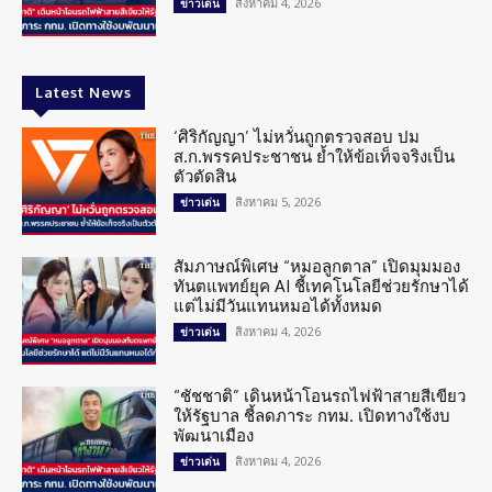
สิงหาคม 4, 2026
ข่าวเด่น
Latest News
‘ศิริกัญญา’ ไม่หวั่นถูกตรวจสอบ ปม
ส.ก.พรรคประชาชน ย้ำให้ข้อเท็จจริงเป็น
ตัวตัดสิน
สิงหาคม 5, 2026
ข่าวเด่น
สัมภาษณ์พิเศษ “หมอลูกตาล” เปิดมุมมอง
ทันตแพทย์ยุค AI ชี้เทคโนโลยีช่วยรักษาได้
แต่ไม่มีวันแทนหมอได้ทั้งหมด
สิงหาคม 4, 2026
ข่าวเด่น
“ชัชชาติ” เดินหน้าโอนรถไฟฟ้าสายสีเขียว
ให้รัฐบาล ชี้ลดภาระ กทม. เปิดทางใช้งบ
พัฒนาเมือง
สิงหาคม 4, 2026
ข่าวเด่น