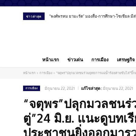
“พงศ์พรหม ยามะรัต” มองสื่อ-การศึกษา-โซเชียล ม
ข่าวล่าสุด
หน้าแรก
ข่าวเด่น
การเมือง
เศรษฐกิจ
หน้าแรก
การเมือง
“จตุพร”ปลุกมวลชนร่วมยุทธการแม่น้ำร้อยสายขับไล่"บิ๊ก
มิถุนายน 22, 2021
แก้ไขล่าสุด :
มิถุนายน 22, 2021
การเมือง
“จตุพร”ปลุกมวลชนร่วม
ตู่”24 มิ.ย. แนะดูบท
ประชาชนยิ่งออกมารว