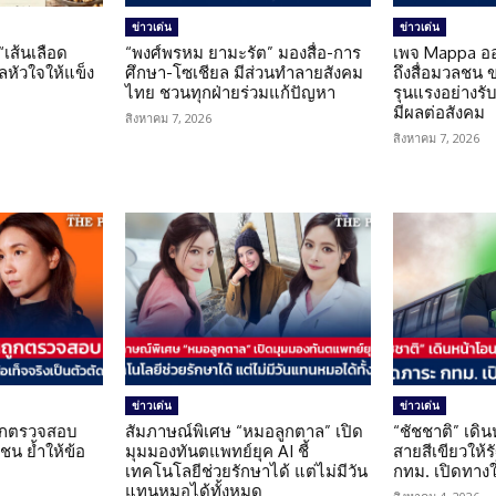
ข่าวเด่น
ข่าวเด่น
 “เส้นเลือด
“พงศ์พรหม ยามะรัต” มองสื่อ-การ
เพจ Mappa อ
แลหัวใจให้แข็ง
ศึกษา-โซเชียล มีส่วนทำลายสังคม
ถึงสื่อมวลชน 
ไทย ชวนทุกฝ่ายร่วมแก้ปัญหา
รุนแรงอย่างรับผ
มีผลต่อสังคม
สิงหาคม 7, 2026
สิงหาคม 7, 2026
ข่าวเด่น
ข่าวเด่น
นถูกตรวจสอบ
สัมภาษณ์พิเศษ “หมอลูกตาล” เปิด
“ชัชชาติ” เดิ
น ย้ำให้ข้อ
มุมมองทันตแพทย์ยุค AI ชี้
สายสีเขียวให้
น
เทคโนโลยีช่วยรักษาได้ แต่ไม่มีวัน
กทม. เปิดทาง
แทนหมอได้ทั้งหมด