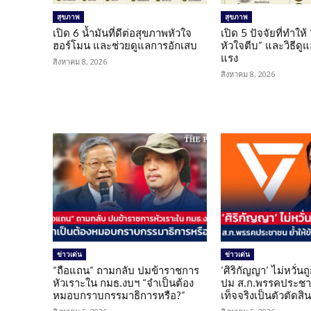
สุขภาพ
สุขภาพ
เปิด 6 น้ำมันที่ดีต่อสุขภาพหัวใจ
เปิด 5 ปัจจัยที่ทำให้
ฮอร์โมน และช่วยดูแลการอักเสบ
หัวใจตีบ” และวิธีดู
แรง
สิงหาคม 8, 2026
สิงหาคม 8, 2026
ข่าวเด่น
ข่าวเด่น
“ถือแถน” ถามกลับ ปมข้าราชการ
‘ศิริกัญญา’ ไม่หวั่
หัวเราะใน กมธ.งบฯ “จำเป็นต้อง
ปม ส.ก.พรรคประชาช
หมอบกราบกรรมาธิการหรือ?”
เท็จจริงเป็นตัวตัดสิ