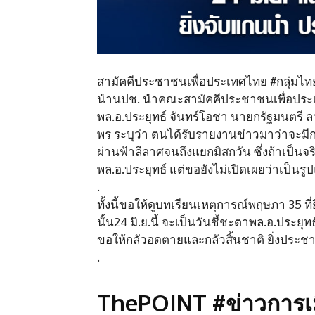
สามัคคีประชาชนเพื่อประเทศไทย #กลุ่มไทยไม่
นำนปช. นำคณะสามัคคีประชาชนเพื่อประเทศไ
พล.อ.ประยุทธ์ จันทร์โอชา นายกรัฐมนตรี ลา
พร ระบุว่า ตนได้รับรายงานข่าวมาว่าจะมีกา
ผ่านฟ้าลีลาศจนถึงแยกมิสกวัน ซึ่งถ้าเป็น
พล.อ.ประยุทธ์ แต่ขอยังไม่เปิดเผยว่าเป็นร
.
ทั้งนี้ขอให้ดูบทเรียนเหตุการณ์พฤษภา 35 ท
นั้น24 มิ.ย.นี้ จะเป็นวันชี้ชะตาพล.อ.ประย
ขอให้กลัวอดตายและกลัวสิ้นชาติ ยิ่งประช
.
ThePOINT #ข่าวการเม