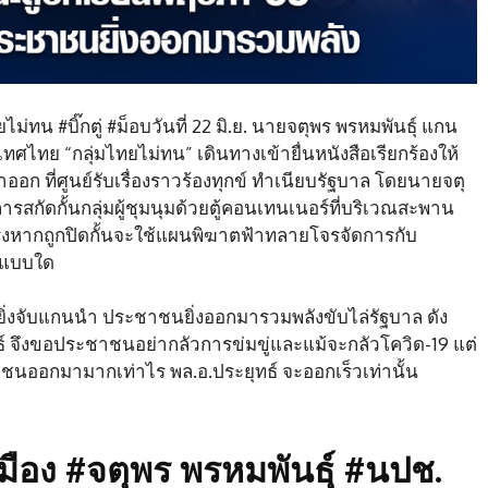
ทน #บิ๊กตู่ #ม็อบวันที่ 22 มิ.ย. นายจตุพร พรหมพันธุ์ แกน
ทย “กลุ่มไทยไม่ทน” เดินทางเข้ายื่นหนังสือเรียกร้องให้
ออก ที่ศูนย์รับเรื่องราวร้องทุกข์ ทำเนียบรัฐบาล โดยนายจตุ
รสกัดกั้นกลุ่มผู้ชุมนุมด้วยตู้คอนเทนเนอร์ที่บริเวณสะพาน
จริงหากถูกปิดกั้นจะใช้แผนพิฆาตฟ้าทลายโจรจัดการกับ
ูปแบบใด
ี่ยิ่งจับแกนนำ ประชาชนยิ่งออกมารวมพลังขับไล่รัฐบาล ดัง
ุทธ์ จึงขอประชาชนอย่ากลัวการข่มขู่และแม้จะกลัวโควิด-19 แต่
าชนออกมามากเท่าไร พล.อ.ประยุทธ์ จะออกเร็วเท่านั้น
ือง #จตุพร พรหมพันธุ์ #นปช.