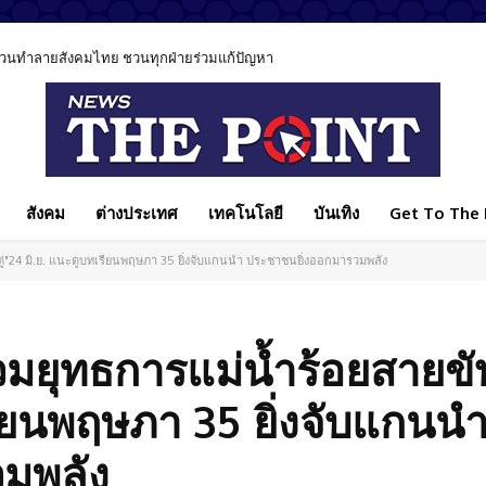
ีส่วนทำลายสังคมไทย ชวนทุกฝ่ายร่วมแก้ปัญหา
สังคม
ต่างประเทศ
เทคโนโลยี
บันเทิง
Get To The P
ตู่"24 มิ.ย. แนะดูบทเรียนพฤษภา 35 ยิ่งจับแกนนำ ประชาชนยิ่งออกมารวมพลัง
ยุทธการแม่น้ำร้อยสายขับไ
เรียนพฤษภา 35 ยิ่งจับแกนน
มพลัง