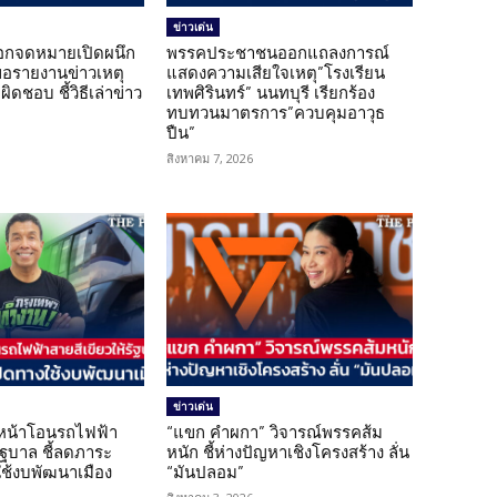
ข่าวเด่น
อกจดหมายเปิดผนึก
พรรคประชาชนออกแถลงการณ์
ขอรายงานข่าวเหตุ
แสดงความเสียใจเหตุ”โรงเรียน
ิดชอบ ชี้วิธีเล่าข่าว
เทพศิรินทร์” นนทบุรี เรียกร้อง
ทบทวนมาตรการ”ควบคุมอาวุธ
ปืน”
สิงหาคม 7, 2026
ข่าวเด่น
นหน้าโอนรถไฟฟ้า
“แขก คำผกา” วิจารณ์พรรคส้ม
รัฐบาล ชี้ลดภาระ
หนัก ชี้ห่างปัญหาเชิงโครงสร้าง ลั่น
ใช้งบพัฒนาเมือง
“มันปลอม”