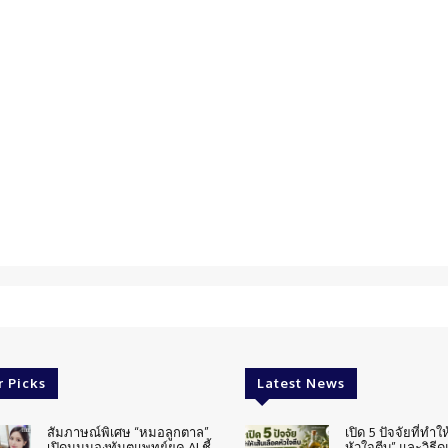
r Picks
Latest News
สัมภาษณ์พิเศษ “หมอลูกตาล”
เปิด 5 ปัจจัยที่ทำให
เปิดมุมมองทันตแพทย์ยุค AI ชี้
หัวใจตีบ” และวิธีด