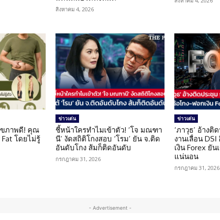
สิงหาคม 4, 2026
สิงหาคม 4, 2026
ข่าวเด่น
ข่าวเด่น
ุขภาพดี! คุณ
ชี้หน้าใครทำไมเข้าตัว! ‘โจ มณฑา
‘ภาวุธ’ อ้างติ
Fat โดยไม่รู้
นี’ งัดสถิติโกงสอบ ‘โรม’ ยัน จ.ติด
งานเลื่อน DSI
อันดับโกง ส้มก็ติดอันดับ
เงิน Forex ยัน
แน่นอน
กรกฎาคม 31, 2026
กรกฎาคม 31, 2026
- Advertisement -