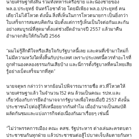
นายเศรษฐาทั้งสิ้น รวมทั้งทหารเครือข่าย และน้องชายของ
พล.อ.ประยุทธ์ จันทร์โอชาด้วย โดยมีเพียง พล.อ.ประยุทธ์ คน
เดียวไม่ได้โหวต ดังนั้น สิ่งที่เห็นในการโหวตนายกฯ เป็นยิ่งกว่า
ใบเสร็จการสมคบคิดกัน นับตั้งแต่การรู้เห็นเป็นใจต่อกันและกัน
อย่างสมบูรณ์ที่สุดมาตั้งแต่ช่วงยึดอำนาจปี 2557 แล้วมาคืน
อำนาจกลับให้กันในปี 2566
“ผมไม่รู้สึกดีใจหรือเสียใจกับรัฐบาลนี้เลย และคนที่เข้ามาใหม่ก็
ไม่มีความหวังใดทั้งสิ้นกับประเทศ เพราะประเทศนี้ควรทำอะไรที่
ถูกทำนองคลองธรรมกันเสียบ้าง และนี่การตั้งรัฐบาลที่คนไทยเสีย
รู้อย่างเบ็ดเสร็จมากที่สุด”
นายจตุพร กล่าวว่า หากย้อนไปพิจารณารายชื่อ สว.ที่โหวตให้
นายเศรษฐาแล้ว ในจำนวน 152 คน ล้วนเป็นคณะ รปห.และ
เกี่ยวข้องกับการยึดอำนาจจากรัฐบาลเพื่อไทยเมื่อปี 2557 ดังนั้น
ประชาชนไปต่อสู้ให้เหนื่อยยากกันทำไม เมื่ออำนาจเป็นสมบัติ
ผลัดกันชมและแบ่งภารกิจต่อเนื่องกันมาเรื่อยๆ เช่นนี้
“ไม่ว่าพรรคการเมือง คณะ คสช. รัฐประหาร ต่างเล่นละครตบตา
ประชาชนกันทุกฝ่าย แล้วประชาชนต่อสู้ไปบาดเจ็บล้มตายกันหา