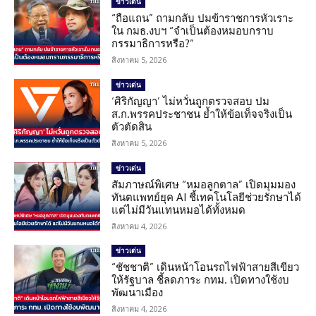
ข่าวเด่น
“ถือแถน” ถามกลับ ปมข้าราชการหัวเราะ
ใน กมธ.งบฯ “จำเป็นต้องหมอบกราบ
กรรมาธิการหรือ?”
สิงหาคม 5, 2026
ข่าวเด่น
‘ศิริกัญญา’ ไม่หวั่นถูกตรวจสอบ ปม
ส.ก.พรรคประชาชน ย้ำให้ข้อเท็จจริงเป็น
ตัวตัดสิน
สิงหาคม 5, 2026
ข่าวเด่น
สัมภาษณ์พิเศษ “หมอลูกตาล” เปิดมุมมอง
ทันตแพทย์ยุค AI ชี้เทคโนโลยีช่วยรักษาได้
แต่ไม่มีวันแทนหมอได้ทั้งหมด
สิงหาคม 4, 2026
ข่าวเด่น
“ชัชชาติ” เดินหน้าโอนรถไฟฟ้าสายสีเขียว
ให้รัฐบาล ชี้ลดภาระ กทม. เปิดทางใช้งบ
พัฒนาเมือง
สิงหาคม 4, 2026