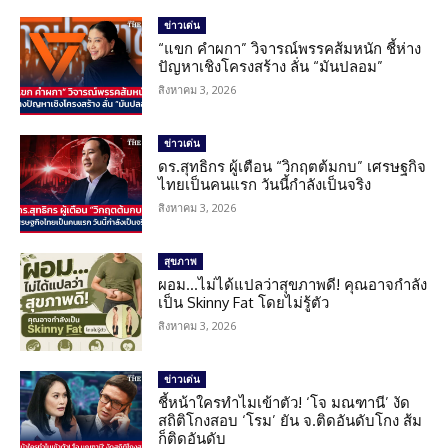
ข่าวเด่น
“แขก คำผกา” วิจารณ์พรรคส้มหนัก ชี้ห่าง
ปัญหาเชิงโครงสร้าง ลั่น “มันปลอม”
สิงหาคม 3, 2026
ข่าวเด่น
ดร.สุทธิกร ผู้เตือน “วิกฤตต้มกบ” เศรษฐกิจ
ไทยเป็นคนแรก วันนี้กำลังเป็นจริง
สิงหาคม 3, 2026
สุขภาพ
ผอม…ไม่ได้แปลว่าสุขภาพดี! คุณอาจกำลัง
เป็น Skinny Fat โดยไม่รู้ตัว
สิงหาคม 3, 2026
ข่าวเด่น
ชี้หน้าใครทำไมเข้าตัว! ‘โจ มณฑานี’ งัด
สถิติโกงสอบ ‘โรม’ ยัน จ.ติดอันดับโกง ส้ม
ก็ติดอันดับ