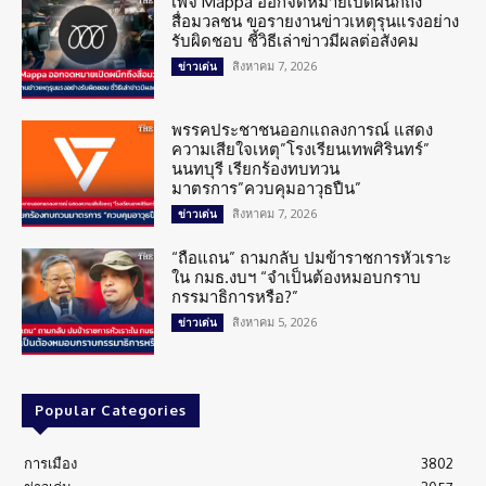
เพจ Mappa ออกจดหมายเปิดผนึกถึง
สื่อมวลชน ขอรายงานข่าวเหตุรุนแรงอย่าง
รับผิดชอบ ชี้วิธีเล่าข่าวมีผลต่อสังคม
สิงหาคม 7, 2026
ข่าวเด่น
พรรคประชาชนออกแถลงการณ์ แสดง
ความเสียใจเหตุ”โรงเรียนเทพศิรินทร์”
นนทบุรี เรียกร้องทบทวน
มาตรการ”ควบคุมอาวุธปืน”
สิงหาคม 7, 2026
ข่าวเด่น
“ถือแถน” ถามกลับ ปมข้าราชการหัวเราะ
ใน กมธ.งบฯ “จำเป็นต้องหมอบกราบ
กรรมาธิการหรือ?”
สิงหาคม 5, 2026
ข่าวเด่น
Popular Categories
การเมือง
3802