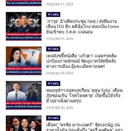
กรกฎาคม 31, 2026
ข่าวเด่น
‘ภาวุธ’ อ้างติดประชุม กมธ.! ส่งทีมงาน
เลื่อน DSI อีก คดีฉ้อโกง-ฟอกเงิน Forex
ยันเข้าพบ 3 ส.ค. แน่นอน
กรกฎาคม 31, 2026
ข่าวเด่น
เพจดังขยี้หนังสือ ‘แก้วตา’ แฉพรรคส้ม
ปกป้องภาพลักษณ์ ซัดอุบาทว์ลัทธิคลั่ง
ทางการเมือง อุ้มละเมิดทางเพศ!
กรกฎาคม 30, 2026
ข่าวเด่น
หมอจุฬาฯ ถอดบทเรียน ‘ฮลุน Solo’ เตือน
ภัยซ่อนเร้น ‘โรคไหลตาย’ เกิดขึ้นได้จริง
ย้ำอย่าเพิ่งด่วนสรุป
กรกฎาคม 30, 2026
ข่าวเด่น
เดือด! “พรชัย มาระเนตร์” ซัดเอกนัฏ ปม
ราคาน้ำมัน ก่อนลั่นถึง “ลอรี่ พงศ์พล” อย่า