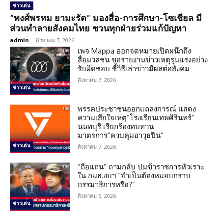
ข่าวเด่น
“พงศ์พรหม ยามะรัต” มองสื่อ-การศึกษา-โซเชียล มี
ส่วนทำลายสังคมไทย ชวนทุกฝ่ายร่วมแก้ปัญหา
admin
-
สิงหาคม 7, 2026
เพจ Mappa ออกจดหมายเปิดผนึกถึง
สื่อมวลชน ขอรายงานข่าวเหตุรุนแรงอย่าง
รับผิดชอบ ชี้วิธีเล่าข่าวมีผลต่อสังคม
สิงหาคม 7, 2026
ข่าวเด่น
พรรคประชาชนออกแถลงการณ์ แสดง
ความเสียใจเหตุ”โรงเรียนเทพศิรินทร์”
นนทบุรี เรียกร้องทบทวน
มาตรการ”ควบคุมอาวุธปืน”
ข่าวเด่น
สิงหาคม 7, 2026
“ถือแถน” ถามกลับ ปมข้าราชการหัวเราะ
ใน กมธ.งบฯ “จำเป็นต้องหมอบกราบ
กรรมาธิการหรือ?”
สิงหาคม 5, 2026
ข่าวเด่น