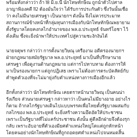
พร้อมทั้งกล่าวว่า ถ้า 18 มิ.ย.นี้ นักโทษทักษิณ ถูกนำตัวไปศาล
อาญาฟ้องคดี 112 ต้องมั่นใจว่า ได้รับการประกันตัว ซึ่งวันนั้นเชื่อ
ว่า คงไม่มีนายเศรษฐา เป็นนายกฯ ดังนั้น จึงไม่ควรประมาท
สถานการณ์ข้างหน้าที่กลุ่มทุนการเมืองกับนักโทษทักษิณพยายาม
ตั้งรัฐบาลโดยคงกลไกอำนาจของ พล.อ.ประยุทธ์ จันทร์โอชา ไว้
ดั่งเดิม ซึ่งจะยิ่งนำพาให้ประเทศไปสู่ความชะงักงันได้
นายจตุพร กล่าวว่า การตั้งนายวิษณุ เครืองาม อดีตรองนายกฯ
ฝ่ายกฎหมายสมัยรัฐบาล พล.อ.ประยุทธ์ มาเป็นที่ปรึกษานาย
เศรษฐา เพื่อดูงานด้านกฎหมาย แต่การไปทาบทาม ต้องการให้
มาเป็นรองนายกฯ แต่ถูกปฎิเสธ เพราะไม่ต้องการตระบัดสัตย์กับ
คำพูดตัวเองที่จะไม่มายุ่งกับตำแหน่งทางการเมืองอีกแล้ว
อีกทั้งกล่าวว่า นักโทษทักษิณ เคยตราหน้านายวิษณุ เป็นคนน่า
รังเกียจ ส่วนนายเศรษฐา กล่าวหาว่า เป็นคนไม่มียางอาย อย่างไร
ก็ตาม ถ้ากลไกรัฐบาลเดินไปแบบพรรคเพื่อไทยตั้งรัฐบาลผสมกับ
กลไกของ พล.อ.ประยุทธ์ จะยิ่งสร้างความอึดอัดให้ประชาชน
เพราะเป็นรัฐบาลที่ไม่แคร์ประชาชน ดังนั้น คู่ดีลอีกฝ่ายจึงต้องรุก
กลับ เพราะอับอายที่ตัวเองมียศตำแหน่งใหญ่โตแต่ถูกหักหน้า
โดยคนอย่างนักโทษทักษิณที่ถูกถอดยศตำแหน่งไปจนหมดสิ้น