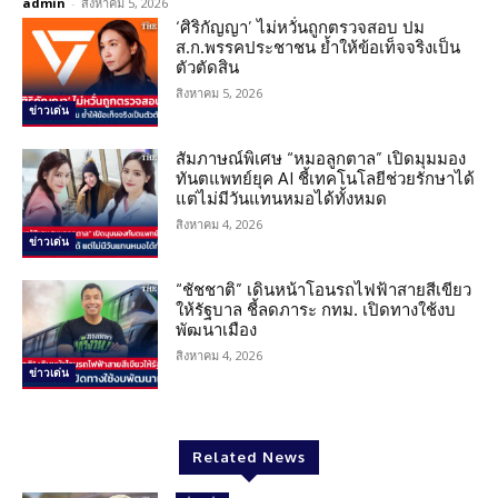
admin
-
สิงหาคม 5, 2026
‘ศิริกัญญา’ ไม่หวั่นถูกตรวจสอบ ปม
ส.ก.พรรคประชาชน ย้ำให้ข้อเท็จจริงเป็น
ตัวตัดสิน
สิงหาคม 5, 2026
ข่าวเด่น
สัมภาษณ์พิเศษ “หมอลูกตาล” เปิดมุมมอง
ทันตแพทย์ยุค AI ชี้เทคโนโลยีช่วยรักษาได้
แต่ไม่มีวันแทนหมอได้ทั้งหมด
สิงหาคม 4, 2026
ข่าวเด่น
“ชัชชาติ” เดินหน้าโอนรถไฟฟ้าสายสีเขียว
ให้รัฐบาล ชี้ลดภาระ กทม. เปิดทางใช้งบ
พัฒนาเมือง
สิงหาคม 4, 2026
ข่าวเด่น
Related News