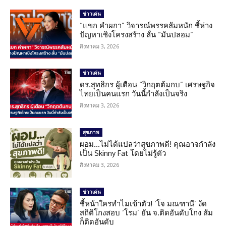
ข่าวเด่น
“แขก คำผกา” วิจารณ์พรรคส้มหนัก ชี้ห่าง
ปัญหาเชิงโครงสร้าง ลั่น “มันปลอม”
สิงหาคม 3, 2026
ข่าวเด่น
ดร.สุทธิกร ผู้เตือน “วิกฤตต้มกบ” เศรษฐกิจ
ไทยเป็นคนแรก วันนี้กำลังเป็นจริง
สิงหาคม 3, 2026
สุขภาพ
ผอม…ไม่ได้แปลว่าสุขภาพดี! คุณอาจกำลัง
เป็น Skinny Fat โดยไม่รู้ตัว
สิงหาคม 3, 2026
ข่าวเด่น
ชี้หน้าใครทำไมเข้าตัว! ‘โจ มณฑานี’ งัด
สถิติโกงสอบ ‘โรม’ ยัน จ.ติดอันดับโกง ส้ม
ก็ติดอันดับ