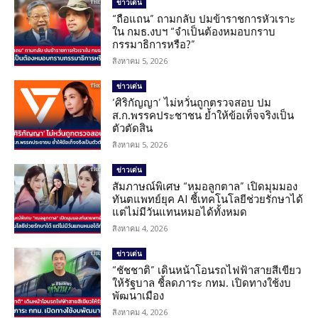
ข่าวเด่น
“ถือแถน” ถามกลับ ปมข้าราชการหัวเราะ
ใน กมธ.งบฯ “จำเป็นต้องหมอบกราบ
กรรมาธิการหรือ?”
สิงหาคม 5, 2026
ข่าวเด่น
‘ศิริกัญญา’ ไม่หวั่นถูกตรวจสอบ ปม
ส.ก.พรรคประชาชน ย้ำให้ข้อเท็จจริงเป็น
ตัวตัดสิน
สิงหาคม 5, 2026
ข่าวเด่น
สัมภาษณ์พิเศษ “หมอลูกตาล” เปิดมุมมอง
ทันตแพทย์ยุค AI ชี้เทคโนโลยีช่วยรักษาได้
แต่ไม่มีวันแทนหมอได้ทั้งหมด
สิงหาคม 4, 2026
ข่าวเด่น
“ชัชชาติ” เดินหน้าโอนรถไฟฟ้าสายสีเขียว
ให้รัฐบาล ชี้ลดภาระ กทม. เปิดทางใช้งบ
พัฒนาเมือง
สิงหาคม 4, 2026