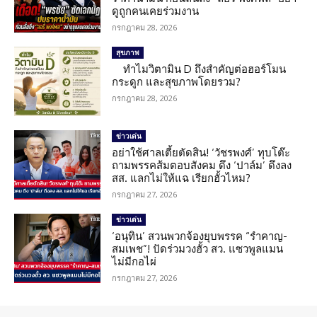
ดูถูกคนเคยร่วมงาน
กรกฎาคม 28, 2026
สุขภาพ
ทำไมวิตามิน D ถึงสำคัญต่อฮอร์โมน
กระดูก และสุขภาพโดยรวม?
กรกฎาคม 28, 2026
ข่าวเด่น
อย่าใช้ศาลเตี้ยตัดสิน! ‘วัชรพงศ์’ ทุบโต๊ะ
ถามพรรคส้มตอบสังคม ดึง ‘ปาล์ม’ ดึงลง
สส. แลกไม่ให้แฉ เรียกฮั้วไหม?
กรกฎาคม 27, 2026
ข่าวเด่น
‘อนุทิน’ สวนพวกจ้องยุบพรรค “รำคาญ-
สมเพช”! ปัดร่วมวงฮั้ว สว. แซวพูลแมน
ไม่มีกอไผ่
กรกฎาคม 27, 2026