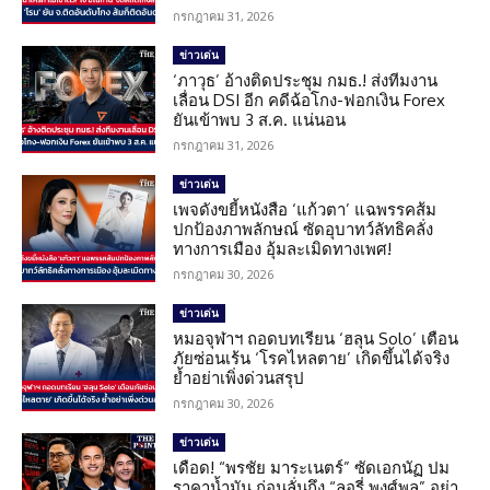
กรกฎาคม 31, 2026
ข่าวเด่น
‘ภาวุธ’ อ้างติดประชุม กมธ.! ส่งทีมงาน
เลื่อน DSI อีก คดีฉ้อโกง-ฟอกเงิน Forex
ยันเข้าพบ 3 ส.ค. แน่นอน
กรกฎาคม 31, 2026
ข่าวเด่น
เพจดังขยี้หนังสือ ‘แก้วตา’ แฉพรรคส้ม
ปกป้องภาพลักษณ์ ซัดอุบาทว์ลัทธิคลั่ง
ทางการเมือง อุ้มละเมิดทางเพศ!
กรกฎาคม 30, 2026
ข่าวเด่น
หมอจุฬาฯ ถอดบทเรียน ‘ฮลุน Solo’ เตือน
ภัยซ่อนเร้น ‘โรคไหลตาย’ เกิดขึ้นได้จริง
ย้ำอย่าเพิ่งด่วนสรุป
กรกฎาคม 30, 2026
ข่าวเด่น
เดือด! “พรชัย มาระเนตร์” ซัดเอกนัฏ ปม
ราคาน้ำมัน ก่อนลั่นถึง “ลอรี่ พงศ์พล” อย่า