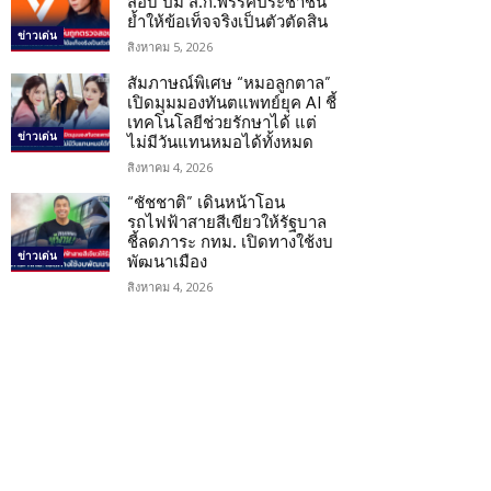
สอบ ปม ส.ก.พรรคประชาชน
ย้ำให้ข้อเท็จจริงเป็นตัวตัดสิน
ข่าวเด่น
สิงหาคม 5, 2026
สัมภาษณ์พิเศษ “หมอลูกตาล”
เปิดมุมมองทันตแพทย์ยุค AI ชี้
เทคโนโลยีช่วยรักษาได้ แต่
ข่าวเด่น
ไม่มีวันแทนหมอได้ทั้งหมด
สิงหาคม 4, 2026
“ชัชชาติ” เดินหน้าโอน
รถไฟฟ้าสายสีเขียวให้รัฐบาล
ชี้ลดภาระ กทม. เปิดทางใช้งบ
ข่าวเด่น
พัฒนาเมือง
สิงหาคม 4, 2026