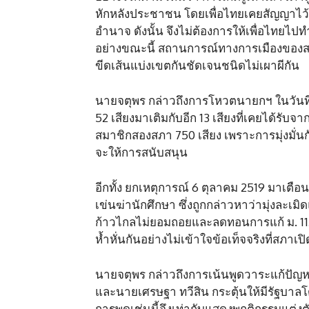
หักหลังประชาชน โดยเพื่อไทยเคยสัญญาไว้
อำนาจ ดังนั้น จึงไม่ต้องการให้เพื่อไทยไปท
อย่างขณะนี้ สถานการณ์ทางการเมืองของสองฝ
ขีดเส้นแบ่งเขตกันชัดเจนชนิดไม่เผาผีกัน
นายจตุพร กล่าวถึงการโหวตนายกฯ ในวันที่ 19
52 เสียงมาเติมกับอีก 13 เสียงที่เคยได้
สมาชิกสองสภา 750 เสียง เพราะการมุ่งมั่นก
จะให้การสนับสนุน
อีกทั้ง ยกเหตุการณ์ 6 ตุลาคม 2519 มาเตื
เข่นฆ่านักศึกษา ซึ่งถูกกล่าวหาว่ามุ่งละเม
ก้าวไกลไม่ยอมถอยและลดทอนการแก้ ม. 1
ห้ำหั่นกันอย่างไม่เข้าใจข้อเท็จจริงที่สภ
นายจตุพร กล่าวถึงการเน้นพูดวาระแก้ปั
และนายเศรษฐา ทวีสิน กระตุ้นให้มีรัฐบาลโ
การพูดเช่นนี้จึงเท่ากับแสดงพฤติกรรมแต่ง