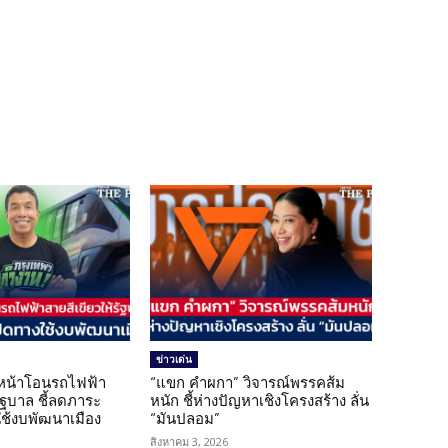
ข่าวเด่น
นหน้าโอนรถไฟฟ้า
“แขก คำผกา” วิจารณ์พรรคส้ม
รัฐบาล ชี้ลดภาระ
หนัก ชี้ห่างปัญหาเชิงโครงสร้าง ลั่น
ใช้งบพัฒนาเมือง
“มันปลอม”
สิงหาคม 3, 2026