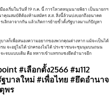
งเริ่มในวันที่ 19 ก.ค. นี้ การโหวตหนุนนายพิธา เป็นนายกฯ
คุณสมบัติต้องห้ามสมัคร ส.ส. สิ่งนี้ล้วนบ่งบอกถึงอนาคต
รเลิกลาจากกัน แล้วเกิดการย้ายขั้วตั้งรัฐบาลมาแก้ปัญหา
นรัฐบาลก็เพื่อสนองความอยากของพวกคุณต่างหาก แม้จะเป็นได้
ธรรม จะอยู่ไม่ได้ ปกครองไม่ได้ ประชาชนจะชุมนุมบนถนน
แล้วจะจบแบบเดิม คือ ทหารเข้าแทรกแซงยึดอำนาจอีก
int #เลือกตั้ง2566 #ม112
ัฐบาลใหม่ #เพื่อไทย #ยึดอำนาจ
จตุพร