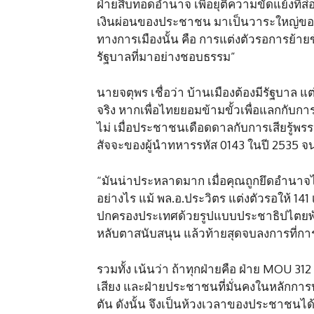
ฝ่ายสืบทอดอำนาจ เพื่อยุติความขัดแย้งที่ส
เงินผ่อนของประชาชน มาเป็นวาระใหญ่ของปร
ทางการเมืองนั้น คือ การแต่งตัวรอการย้ายขั
รัฐบาลที่มาอย่างชอบธรรม”
นายจตุพร เชื่อว่า บ้านเมืองต้องมีรัฐบา
จริง หากเพื่อไทยยอมข้ามขั้วเพื่อแลกกับกา
ไม่ เมื่อประชาชนเดือดดาลกับการเสียรู้พร
สัจจะของผู้นำทหารรหัส 0143 ในปี 2535 
“มันน่าประหลาดมาก เมื่อคุณถูกยึดอำนาจไ
อย่างไร แม้ พล.อ.ประวิตร แต่งตัวรอให้ 14
ปกครองประเทศด้วยรูปแบบประชาธิปไตยพันธุ์
หลับตาสนับสนุน แล้วท้ายสุดจบลงการที่ก
รวมทั้ง เน้นว่า ถ้าทุกฝ่ายคือ ฝ่าย MOU 31
เสียง และฝ่ายประชาชนที่มั่นคงในหลักการป
ตัน ดังนั้น จึงเป็นห้วงเวลาของประชาชนไ