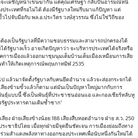
่อจะเผชิญหน้าเข่นฆ่ากัน แต่คุณเศรษฐา กลับปั่นอารมณ์หนี้
ะเทศที่รอไม่ได้ ต้องมีรัฐบาลใหม่รีบมาแก้ปัญหา แต่
้วไปจับมือกับ พล.อ.ประวิตร วงษ์สุวรรณ ซึ่งไม่ใช่วิถีของ
ล แต่ต้องเป็นรัฐบาลที่มีความชอบธรรมและสามารถปกครองได้
รได้รัฐบาลเร็ว อาจเกิดปัญหาว่า จะบริหารประเทศได้จริงหรือ
รคการเมืองแล้วออกมาชุมนุมเต็มบ้านเต็มเมืองเหมือนการเสีย
จนทำให้เกิดเหตุการณ์พฤษภาทมิฬ 2535
ป แล้วมาจัดตั้งรัฐบาลกับคนยึดอำนาจ แล้วจะส่องกระจกได้
1 เสียงข้ามขั้วแล้วก็ตาม แต่มันเป็นปัญหาใหญ่มากกับการ
แบบนี้ ซึ่งเป็นพันธุ์ที่ประชาชนอ่อนแอ และกองเชียร์หลับหู
ารรัฐประหารตามเดิมซ้ำซาก”
2 เสียง ฝ่ายเสียงข้างน้อย 188 เสียงสืบทอดอำนาจ ฝ่าย ส.ว. 250
ระชาธิปไตย เมื่อทุกฝ่ายมีจุดยืนชัดเจน การเมืองย่อมถึงทาง
ด้ร่วมสำแดงพลังหาทางออกของประเทศเพื่อนับหนึ่งกันใหม่ได้