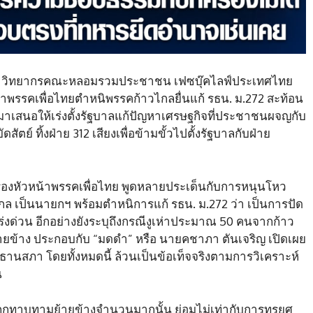
พันธุ์ วิทยากรคณะหลอมรวมประชาชน เฟซบุ๊คไลฟ์ประเทศไทย
นำพรรคเพื่อไทยตำหนิพรรคก้าวไกลยื่นแก้ รธน. ม.272 สะท้อน
งมาเสนอให้เร่งตั้งรัฐบาลแก้ปัญหาเศรษฐกิจที่ประชาชนผจญกับ
ย์ ทิ้งฝ่าย 312 เสียงเพื่อข้ามขั้วไปตั้งรัฐบาลกับฝ่าย
 รองหัวหน้าพรรคเพื่อไทย พูดหลายประเด็นกับการหนุนโหว
ไกล เป็นนายกฯ พร้อมตำหนิการแก้ รธน. ม.272 ว่า เป็นการปัด
งด่วน อีกอย่างยังระบุถึงกรณีงูเห่าประมาณ 50 คนจากก้าว
้ย้ายข้าง ประกอบกับ “มดดำ” หรือ นายคชาภา ตันเจริญ เปิดเผย
ะธานสภา โดยทั้งหมดนี้ ล้วนเป็นข้อเท็จจริงตามการวิเคราะห์
น
ภาถูกทาบทามย้ายข้างจำนวนมากนั้น ย่อมไม่เท่ากับการทรยศ