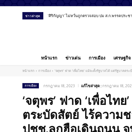
‘ศิริกัญญา’ ไม่หวั่นถูกตรวจสอบ ปม ส.ก.พรรคประชาชน ย้
สัมภาษณ์พิเศษ “หมอลูกตาล” เปิดมุมมองทันตแพทย์ยุ
ข่าวล่าสุด
หน้าแรก
ข่าวเด่น
การเมือง
เศรษฐกิจ
หน้าแรก
การเมือง
'จตุพร' ฟาด 'เพื่อไทย' แม้จะตั้งรัฐบาลได้ แต่รัฐบาล
กรกฎาคม 18, 2023
แก้ไขล่าสุด :
กรกฎาคม 18, 202
การเมือง
‘จตุพร’ ฟาด ‘เพื่อไทย’
ตระบัดสัตย์ ไร้ความ
ปชช.ลุกฮือเดินถนน จ