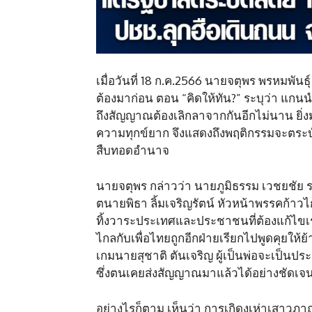
เมื่อวันที่ 18 ก.ค.2566 นายจตุพร พรหม
ต้องมาก่อน ตอน “คิดให้ทัน?” ระบุว่า แกน
ถึงสัญญาณต้องเลิกลาจากกันอีกไม่นาน ยิ่
ความทุกข์ยาก จึงแสดงถึงพฤติกรรมจะตระบัดสัต
สืบทอดอำนาจ
นายจตุพร กล่าวว่า นายภูมิธรรม เวชยชัย
ตนายพิธา ลิ้มเจริญรัตน์ หัวหน้าพรรคก้าว
ทิ้งวาระประเทศและประชาชนที่ต้องแก้ไขเร่
ไกลกับเพื่อไทยถูกอีกฝ่ายเรียกไปพูดคุยให
เกมนายสุชาติ ตันเจริญ ผู้เป็นพ่อจะเป็นปร
ซึ่งตนเคยส่งสัญญาณมาแล้วได้อย่างชัดเจ
อย่างไรก็ตาม เห็นว่า การเกิดงูเห่าเสาว