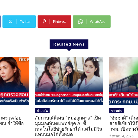
Twitter
Pinterest
WhatsApp
Related News
ข่าวเด่น
ข่าวเด่น
นถูกตรวจสอบ
สัมภาษณ์พิเศษ “หมอลูกตาล” เปิด
“ชัชชาติ” เดิ
น ย้ำให้ข้อ
มุมมองทันตแพทย์ยุค AI ชี้
สายสีเขียวให้
น
เทคโนโลยีช่วยรักษาได้ แต่ไม่มีวัน
กทม. เปิดทาง
แทนหมอได้ทั้งหมด
สิงหาคม 4, 2026