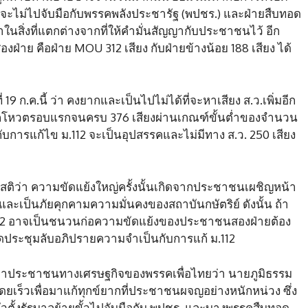
จะไม่ไปจับมือกับพรรคพลังประชารัฐ (พปชร.) และฝ่ายสืบทอด
ำในสิ่งที่แตกต่างจากที่ให้คำมั่นสัญญากับประชาชนไว้ อีก
่าย คือฝ่าย MOU 312 เสียง กับฝ่ายข้างน้อย 188 เสียง ได้
 ก.ค.นี้ ว่า คงยากและเป็นไปไม่ได้ที่จะหาเสียง ส.ว.เพิ่มอีก
รับจากโหวตรอบแรกจนครบ 376 เสียงผ่านเกณฑ์ขั้นต่ำของจำนวน
ับการแก้ไข ม.112 จะเป็นอุปสรรคและไม่มีทาง ส.ว. 250 เสียง
อนสติว่า ความขัดแย้งใหญ่ครั้งนั้นเกิดจากประชาชนเผชิญหน้า
ิดและเป็นภัยคุกคามความมั่นคงของสถาบันกษัตริย์ ดังนั้น ถ้า
12 อาจเป็นชนวนก่อความขัดแย้งของประชาชนสองฝ่ายต้อง
าเปิดประชุมลับอภิปรายความจำเป็นกับการแก้ ม.112
ญหาประชาชนทางเศรษฐกิจของพรรคเพื่อไทยว่า นายภูมิธรรม
ดยเร็วเพื่อมาแก้ทุกข์ยากที่ประชาชนผจญอย่างหนักหน่วง ซึ่ง
ตัวตั้งรัฐบาลย้ายขั้วไปจับมือกับ พปชร. และบางพรรคสืบทอด