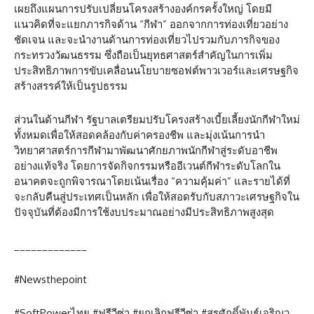
เผยถึงแผนการปรับเปลี่ยนโครงสร้างองค์กรครั้งใหญ่ โดยมี
แนวคิดที่จะแยกภารกิจด้าน “กีฬา” ออกจากการท่องเที่ยวอย่าง
ชัดเจน และจะนำงานด้านการท่องเที่ยวไปรวมกับภารกิจของ
กระทรวงวัฒนธรรม ซึ่งถือเป็นยุทธศาสตร์สำคัญในการเพิ่ม
ประสิทธิภาพการขับเคลื่อนนโยบายซอฟต์พาวเวอร์และเศรษฐกิจ
สร้างสรรค์ให้เป็นรูปธรรม
ส่วนในด้านกีฬา รัฐบาลเตรียมปรับโครงสร้างเบี้ยเลี้ยงนักกีฬาใหม่
ทั้งหมดเพื่อให้สอดคล้องกับค่าครองชีพ และมุ่งเน้นการนำ
วิทยาศาสตร์การกีฬามาพัฒนาศักยภาพนักกีฬาสู่ระดับอาชีพ
อย่างแท้จริง โดยการจัดกิจกรรมหรืออีเวนต์กีฬาระดับโลกใน
อนาคตจะถูกพิจารณาโดยเน้นเรื่อง “ความคุ้มค่า” และรายได้ที่
จะกลับคืนสู่ประเทศเป็นหลัก เพื่อให้สอดรับกับสภาวะเศรษฐกิจใน
ปัจจุบันที่ต้องมีการใช้งบประมาณอย่างมีประสิทธิภาพสูงสุด
_____________
#Newsthepoint
#SoftPowerไทย #ฟรีวีซ่า #ยกเลิกฟรีวีซ่า #สุรศักดิ์พันธ์เจริญว