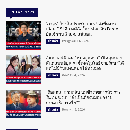
Editor Picks
‘ภาวุธ’ อ้างติดประชุม กมธ.! ส่งทีมงาน
เลื่อน DSI อีก คดีฉ้อโกง-ฟอกเงิน Forex
ยันเข้าพบ 3 ส.ค. แน่นอน
กรกฎาคม 31, 2026
ข่าวเด่น
สัมภาษณ์พิเศษ “หมอลูกตาล” เปิดมุมมอง
ทันตแพทย์ยุค AI ชี้เทคโนโลยีช่วยรักษาได้
แต่ไม่มีวันแทนหมอได้ทั้งหมด
สิงหาคม 4, 2026
ข่าวเด่น
“ถือแถน” ถามกลับ ปมข้าราชการหัวเราะ
ใน กมธ.งบฯ “จำเป็นต้องหมอบกราบ
กรรมาธิการหรือ?”
สิงหาคม 5, 2026
ข่าวเด่น