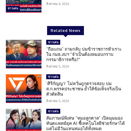
สิงหาคม 4, 2026
ข่าวเด่น
Related News
ข่าวเด่น
“ถือแถน” ถามกลับ ปมข้าราชการหัวเราะ
ใน กมธ.งบฯ “จำเป็นต้องหมอบกราบ
กรรมาธิการหรือ?”
สิงหาคม 5, 2026
ข่าวเด่น
‘ศิริกัญญา’ ไม่หวั่นถูกตรวจสอบ ปม
ส.ก.พรรคประชาชน ย้ำให้ข้อเท็จจริงเป็น
ตัวตัดสิน
สิงหาคม 5, 2026
ข่าวเด่น
สัมภาษณ์พิเศษ “หมอลูกตาล” เปิดมุมมอง
ทันตแพทย์ยุค AI ชี้เทคโนโลยีช่วยรักษาได้
แต่ไม่มีวันแทนหมอได้ทั้งหมด