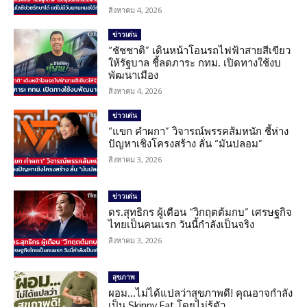
สิงหาคม 4, 2026
ข่าวเด่น
“ชัชชาติ” เดินหน้าโอนรถไฟฟ้าสายสีเขียว
ให้รัฐบาล ชี้ลดภาระ กทม. เปิดทางใช้งบ
พัฒนาเมือง
สิงหาคม 4, 2026
ข่าวเด่น
“แขก คำผกา” วิจารณ์พรรคส้มหนัก ชี้ห่าง
ปัญหาเชิงโครงสร้าง ลั่น “มันปลอม”
สิงหาคม 3, 2026
ข่าวเด่น
ดร.สุทธิกร ผู้เตือน “วิกฤตต้มกบ” เศรษฐกิจ
ไทยเป็นคนแรก วันนี้กำลังเป็นจริง
สิงหาคม 3, 2026
สุขภาพ
ผอม…ไม่ได้แปลว่าสุขภาพดี! คุณอาจกำลัง
เป็น Skinny Fat โดยไม่รู้ตัว