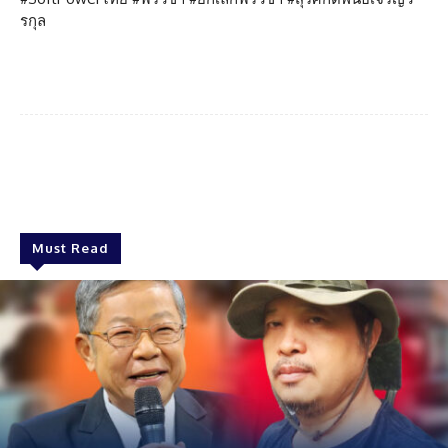
รกุล
Facebook
Twitter
Pinterest
Must Read