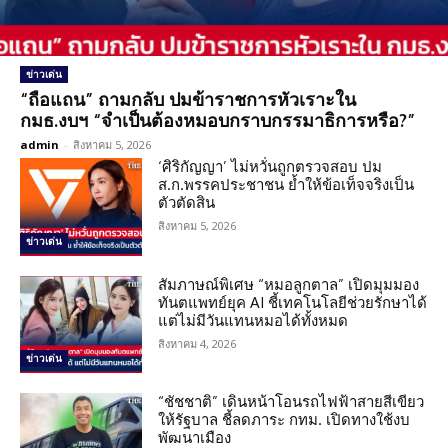
ข่าวเด่น
“ถือแถน” ถามกลับ ปมข้าราชการหัวเราะใน
กมธ.งบฯ “จำเป็นต้องหมอบกราบกรรมาธิการหรือ?”
admin
-
สิงหาคม 5, 2026
‘ศิริกัญญา’ ไม่หวั่นถูกตรวจสอบ ปม
ส.ก.พรรคประชาชน ย้ำให้ข้อเท็จจริงเป็น
ตัวตัดสิน
สิงหาคม 5, 2026
ข่าวเด่น
สัมภาษณ์พิเศษ “หมอลูกตาล” เปิดมุมมอง
ทันตแพทย์ยุค AI ชี้เทคโนโลยีช่วยรักษาได้
แต่ไม่มีวันแทนหมอได้ทั้งหมด
สิงหาคม 4, 2026
ข่าวเด่น
“ชัชชาติ” เดินหน้าโอนรถไฟฟ้าสายสีเขียว
ให้รัฐบาล ชี้ลดภาระ กทม. เปิดทางใช้งบ
พัฒนาเมือง