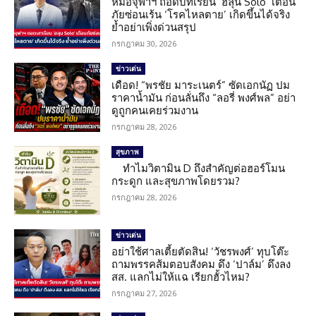
หมอจุฬาฯ ถอดบทเรียน ‘ฮลุน Solo’ เตือน
ภัยซ่อนเร้น ‘โรคไหลตาย’ เกิดขึ้นได้จริง
ย้ำอย่าเพิ่งด่วนสรุป
กรกฎาคม 30, 2026
ข่าวเด่น
เดือด! “พรชัย มาระเนตร์” ซัดเอกนัฏ ปม
ราคาน้ำมัน ก่อนลั่นถึง “ลอรี่ พงศ์พล” อย่า
ดูถูกคนเคยร่วมงาน
กรกฎาคม 28, 2026
สุขภาพ
ทำไมวิตามิน D ถึงสำคัญต่อฮอร์โมน
กระดูก และสุขภาพโดยรวม?
กรกฎาคม 28, 2026
ข่าวเด่น
อย่าใช้ศาลเตี้ยตัดสิน! ‘วัชรพงศ์’ ทุบโต๊ะ
ถามพรรคส้มตอบสังคม ดึง ‘ปาล์ม’ ดึงลง
สส. แลกไม่ให้แฉ เรียกฮั้วไหม?
กรกฎาคม 27, 2026