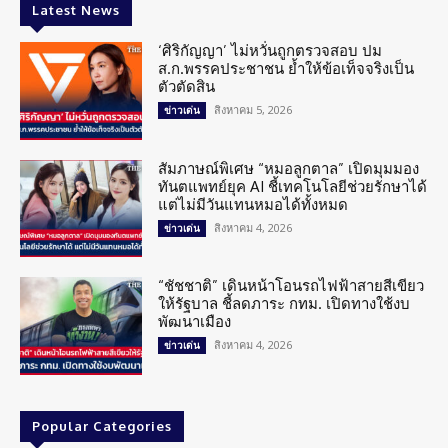
Latest News
‘ศิริกัญญา’ ไม่หวั่นถูกตรวจสอบ ปม
ส.ก.พรรคประชาชน ย้ำให้ข้อเท็จจริงเป็น
ตัวตัดสิน
สิงหาคม 5, 2026
ข่าวเด่น
สัมภาษณ์พิเศษ “หมอลูกตาล” เปิดมุมมอง
ทันตแพทย์ยุค AI ชี้เทคโนโลยีช่วยรักษาได้
แต่ไม่มีวันแทนหมอได้ทั้งหมด
สิงหาคม 4, 2026
ข่าวเด่น
“ชัชชาติ” เดินหน้าโอนรถไฟฟ้าสายสีเขียว
ให้รัฐบาล ชี้ลดภาระ กทม. เปิดทางใช้งบ
พัฒนาเมือง
สิงหาคม 4, 2026
ข่าวเด่น
Popular Categories