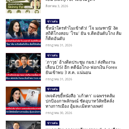
สิงหาคม 3, 2026
ข่าวเด่น
ชี้หน้าใครทำไมเข้าตัว! ‘โจ มณฑานี’ งัด
สถิติโกงสอบ ‘โรม’ ยัน จ.ติดอันดับโกง ส้ม
ก็ติดอันดับ
กรกฎาคม 31, 2026
ข่าวเด่น
‘ภาวุธ’ อ้างติดประชุม กมธ.! ส่งทีมงาน
เลื่อน DSI อีก คดีฉ้อโกง-ฟอกเงิน Forex
ยันเข้าพบ 3 ส.ค. แน่นอน
กรกฎาคม 31, 2026
ข่าวเด่น
เพจดังขยี้หนังสือ ‘แก้วตา’ แฉพรรคส้ม
ปกป้องภาพลักษณ์ ซัดอุบาทว์ลัทธิคลั่ง
ทางการเมือง อุ้มละเมิดทางเพศ!
กรกฎาคม 30, 2026
ข่าวเด่น