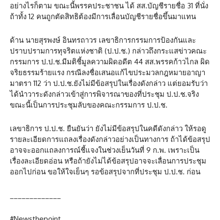
อย่างไรก็ตาม ขณะนี้พรรคประชาชน ได้ สส.บัญชีรายชื่อ 31 ที่นั่ง
ถ้าทั้ง 12 คนถูกตัดสิทธิต้องมีการเลื่อนบัญชีรายชื่อขึ้นมาแทน
ด้าน นายสุรพงษ์ อินทรถาวร เลขาธิการกรรมการป้องกันและ
ปราบปรามการทุจริตแห่งชาติ (ป.ป.ช.) กล่าวถึงกระแสข่าวคณะ
กรรมการ ป.ป.ช.มีมติชี้มูลความผิดอดีต 44 สส.พรรคก้าวไกล ผิด
จริยธรรมร้ายแรง กรณีลงชื่อเสนอแก้ไขประมวลกฎหมายอาญา
มาตรา 112 ว่า ป.ป.ช.ยังไม่มีข้อสรุปในเรื่องดังกล่าว แต่ยอมรับว่า
ได้นำวาระดังกล่าวเข้าสู่การพิจารณาของที่ประชุม ป.ป.ช.จริง
ขณะนี้เป็นการประชุมลับของคณะกรรมการ ป.ป.ช.
เลขาธิการ ป.ป.ช. ยืนยันว่า ยังไม่มีข้อสรุปในคดีดังกล่าว ให้รอดู
รายละเอียดการแถลงเรื่องดังกล่าวอย่างเป็นทางการ ถ้าได้ข้อสรุป
อาจจะออกแถลงการณ์ชี้แจงในช่วงเย็นวันที่ 9 ก.พ. เพราะเป็น
เรื่องละเอียดอ่อน หรือถ้ายังไม่ได้ข้อสรุปอาจจะเลื่อนการประชุม
ออกไปก่อน ขอให้ใจเย็นๆ รอข้อสรุปจากที่ประชุม ป.ป.ช. ก่อน
_____________
#Newsthepoint