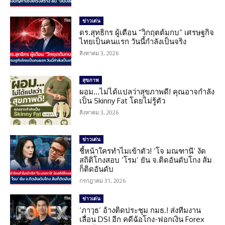
ข่าวเด่น
ดร.สุทธิกร ผู้เตือน “วิกฤตต้มกบ” เศรษฐกิจ
ไทยเป็นคนแรก วันนี้กำลังเป็นจริง
สิงหาคม 3, 2026
สุขภาพ
ผอม…ไม่ได้แปลว่าสุขภาพดี! คุณอาจกำลัง
เป็น Skinny Fat โดยไม่รู้ตัว
สิงหาคม 3, 2026
ข่าวเด่น
ชี้หน้าใครทำไมเข้าตัว! ‘โจ มณฑานี’ งัด
สถิติโกงสอบ ‘โรม’ ยัน จ.ติดอันดับโกง ส้ม
ก็ติดอันดับ
กรกฎาคม 31, 2026
ข่าวเด่น
‘ภาวุธ’ อ้างติดประชุม กมธ.! ส่งทีมงาน
เลื่อน DSI อีก คดีฉ้อโกง-ฟอกเงิน Forex