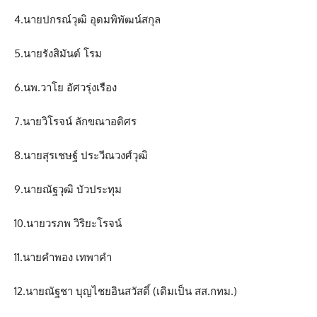
4.นายปกรณ์วุฒิ อุดมพิพัฒน์สกุล
5.นายรังสิมันต์ โรม
6.นพ.วาโย อัศวรุ่งเรือง
7.นายวิโรจน์ ลักขณาอดิศร
8.นายสุรเชษฐ์ ประวีณวงศ์วุฒิ
9.นายณัฐวุฒิ บัวประทุม
10.นายวรภพ วิริยะโรจน์
11.นายคำพอง เทพาคำ
12.นายณัฐชา บุญไชยอินสวัสดิ์ (เดิมเป็น สส.กทม.)