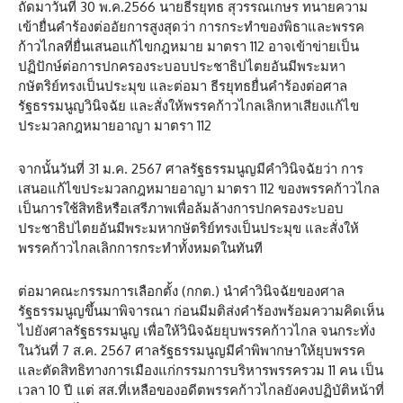
ถัดมาวันที่ 30 พ.ค.2566 นายธีรยุทธ สุวรรณเกษร ทนายความ
เข้ายื่นคำร้องต่ออัยการสูงสุดว่า การกระทำของพิธาและพรรค
ก้าวไกลที่ยื่นเสนอแก้ไขกฎหมาย มาตรา 112 อาจเข้าข่ายเป็น
ปฏิปักษ์ต่อการปกครองระบอบประชาธิปไตยอันมีพระมหา
กษัตริย์ทรงเป็นประมุข และต่อมา ธีรยุทธยื่นคำร้องต่อศาล
รัฐธรรมนูญวินิจฉัย และสั่งให้พรรคก้าวไกลเลิกหาเสียงแก้ไข
ประมวลกฎหมายอาญา มาตรา 112
จากนั้นวันที่ 31 ม.ค. 2567 ศาลรัฐธรรมนูญมีคำวินิจฉัยว่า การ
เสนอแก้ไขประมวลกฎหมายอาญา มาตรา 112 ของพรรคก้าวไกล
เป็นการใช้สิทธิหรือเสรีภาพเพื่อล้มล้างการปกครองระบอบ
ประชาธิปไตยอันมีพระมหากษัตริย์ทรงเป็นประมุข และสั่งให้
พรรคก้าวไกลเลิกการกระทำทั้งหมดในทันที
ต่อมาคณะกรรมการเลือกตั้ง (กกต.) นำคำวินิจฉัยของศาล
รัฐธรรมนูญขึ้นมาพิจารณา ก่อนมีมติส่งคำร้องพร้อมความคิดเห็น
ไปยังศาลรัฐธรรมนูญ เพื่อให้วินิจฉัยยุบพรรคก้าวไกล จนกระทั่ง
ในวันที่ 7 ส.ค. 2567 ศาลรัฐธรรมนูญมีคำพิพากษาให้ยุบพรรค
และตัดสิทธิทางการเมืองแก่กรรมการบริหารพรรครวม 11 คน เป็น
เวลา 10 ปี แต่ สส.ที่เหลือของอดีตพรรคก้าวไกลยังคงปฏิบัติหน้าที่