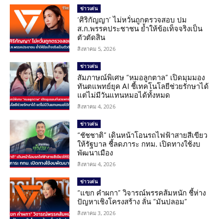
ข่าวเด่น
‘ศิริกัญญา’ ไม่หวั่นถูกตรวจสอบ ปม
ส.ก.พรรคประชาชน ย้ำให้ข้อเท็จจริงเป็น
ตัวตัดสิน
สิงหาคม 5, 2026
ข่าวเด่น
สัมภาษณ์พิเศษ “หมอลูกตาล” เปิดมุมมอง
ทันตแพทย์ยุค AI ชี้เทคโนโลยีช่วยรักษาได้
แต่ไม่มีวันแทนหมอได้ทั้งหมด
สิงหาคม 4, 2026
ข่าวเด่น
“ชัชชาติ” เดินหน้าโอนรถไฟฟ้าสายสีเขียว
ให้รัฐบาล ชี้ลดภาระ กทม. เปิดทางใช้งบ
พัฒนาเมือง
สิงหาคม 4, 2026
ข่าวเด่น
“แขก คำผกา” วิจารณ์พรรคส้มหนัก ชี้ห่าง
ปัญหาเชิงโครงสร้าง ลั่น “มันปลอม”
สิงหาคม 3, 2026