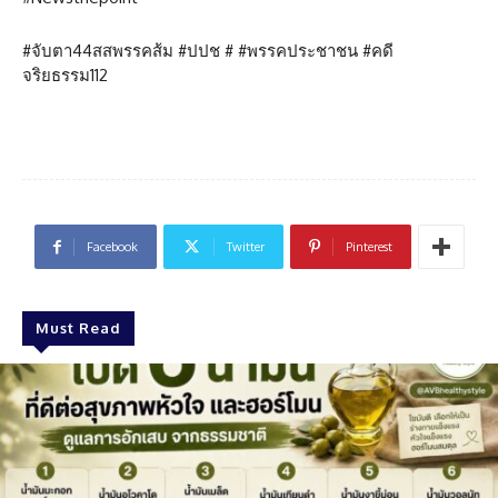
#จับตา44สสพรรคส้ม #ปปช # #พรรคประชาชน #คดี
จริยธรรม112
Facebook
Twitter
Pinterest
Must Read