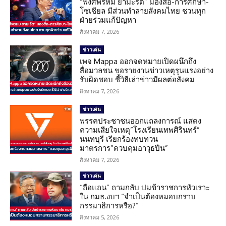
“พงศ์พรหม ยามะรัต” มองสื่อ-การศึกษา-
โซเชียล มีส่วนทำลายสังคมไทย ชวนทุก
ฝ่ายร่วมแก้ปัญหา
สิงหาคม 7, 2026
ข่าวเด่น
เพจ Mappa ออกจดหมายเปิดผนึกถึง
สื่อมวลชน ขอรายงานข่าวเหตุรุนแรงอย่าง
รับผิดชอบ ชี้วิธีเล่าข่าวมีผลต่อสังคม
สิงหาคม 7, 2026
ข่าวเด่น
พรรคประชาชนออกแถลงการณ์ แสดง
ความเสียใจเหตุ”โรงเรียนเทพศิรินทร์”
นนทบุรี เรียกร้องทบทวน
มาตรการ”ควบคุมอาวุธปืน”
สิงหาคม 7, 2026
ข่าวเด่น
“ถือแถน” ถามกลับ ปมข้าราชการหัวเราะ
ใน กมธ.งบฯ “จำเป็นต้องหมอบกราบ
กรรมาธิการหรือ?”
สิงหาคม 5, 2026