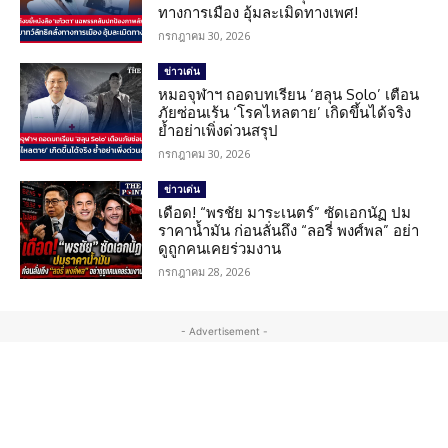
ทางการเมือง อุ้มละเมิดทางเพศ!
กรกฎาคม 30, 2026
ข่าวเด่น
หมอจุฬาฯ ถอดบทเรียน ‘ฮลุน Solo’ เตือน
ภัยซ่อนเร้น ‘โรคไหลตาย’ เกิดขึ้นได้จริง
ย้ำอย่าเพิ่งด่วนสรุป
กรกฎาคม 30, 2026
ข่าวเด่น
เดือด! “พรชัย มาระเนตร์” ซัดเอกนัฏ ปม
ราคาน้ำมัน ก่อนลั่นถึง “ลอรี่ พงศ์พล” อย่า
ดูถูกคนเคยร่วมงาน
กรกฎาคม 28, 2026
- Advertisement -