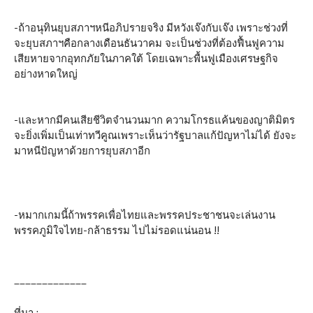
-ถ้าอนุทินยุบสภาฯหนีอภิปรายจริง มีหวังเจ๊งกับเจ๊ง เพราะช่วงที่
จะยุบสภาฯคือกลางเดือนธันวาคม จะเป็นช่วงที่ต้องฟื้นฟูความ
เสียหายจากอุทกภัยในภาคใต้ โดยเฉพาะพื้นฟูเมืองเศรษฐกิจ
อย่างหาดใหญ่
-และหากมีคนเสียชีวิตจำนวนมาก ความโกรธแค้นของญาติมิตร
จะยิ่งเพิ่มเป็นเท่าทวีคูณเพราะเห็นว่ารัฐบาลแก้ปัญหาไม่ได้ ยังจะ
มาหนีปัญหาด้วยการยุบสภาอีก
-หมากเกมนี้ถ้าพรรคเพื่อไทยและพรรคประชาชนจะเล่นงาน
พรรคภูมิใจไทย-กล้าธรรม ไปไม่รอดแน่นอน !!
_____________
ที่มา :