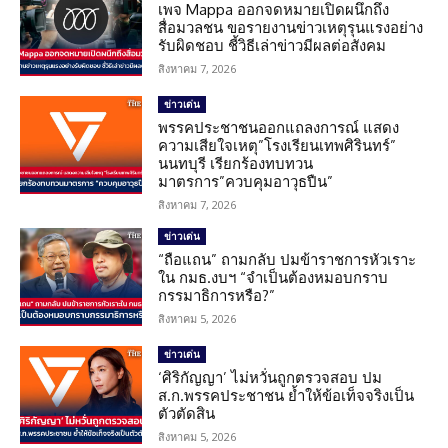
เพจ Mappa ออกจดหมายเปิดผนึกถึง
สื่อมวลชน ขอรายงานข่าวเหตุรุนแรงอย่าง
รับผิดชอบ ชี้วิธีเล่าข่าวมีผลต่อสังคม
สิงหาคม 7, 2026
ข่าวเด่น
พรรคประชาชนออกแถลงการณ์ แสดง
ความเสียใจเหตุ”โรงเรียนเทพศิรินทร์”
นนทบุรี เรียกร้องทบทวน
มาตรการ”ควบคุมอาวุธปืน”
สิงหาคม 7, 2026
ข่าวเด่น
“ถือแถน” ถามกลับ ปมข้าราชการหัวเราะ
ใน กมธ.งบฯ “จำเป็นต้องหมอบกราบ
กรรมาธิการหรือ?”
สิงหาคม 5, 2026
ข่าวเด่น
‘ศิริกัญญา’ ไม่หวั่นถูกตรวจสอบ ปม
ส.ก.พรรคประชาชน ย้ำให้ข้อเท็จจริงเป็น
ตัวตัดสิน
สิงหาคม 5, 2026