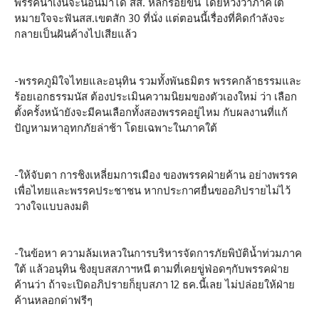
พรรคน้ำเงินจะนอนมาได้ สส. หลักร้อยขึ้น โดยหวังว่าภาคใต้
หมายใจจะฟันสส.เขตสัก 30 ที่นั่ง แต่ตอนนี้เรื่องที่คิดกำลังจะ
กลายเป็นฝันค้างไปเสียแล้ว
-พรรคภูมิใจไทยและอนุทิน รวมทั้งพันธมิตร พรรคกล้าธรรมและ
ร้อยเอกธรรมนัส ต้องประเมินความนิยมของตัวเองใหม่ ว่า เลือก
ตั้งครั้งหน้ายังจะมีคนเลือกทั้งสองพรรคอยู่ไหม กับผลงานที่แก้
ปัญหามหาอุทกภัยล่าช้า โดยเฉพาะในภาคใต้
-ให้จับตา การชิงเหลี่ยมการเมือง ของพรรคฝ่ายค้าน อย่างพรรค
เพื่อไทยและพรรคประชาชน หากประกาศยื่นขออภิปรายไม่ไว้
วางใจแบบลงมติ
-ในข้อหา ความล้มเหลวในการบริหารจัดการภัยพิบัติน้ำท่วมภาค
ใต้ แล้วอนุทิน ชิงยุบสสภาฯหนี ตามที่เคยขู่ฟ่อดๆกับพรรคฝ่าย
ค้านว่า ถ้าจะเปิดอภิปรายก็ยุบสภา 12 ธค.นี้เลย ไม่ปล่อยให้ฝ่าย
ค้านหลอกด่าฟรีๆ