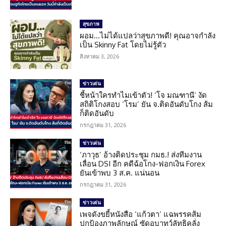
สุขภาพ
ผอม…ไม่ได้แปลว่าสุขภาพดี! คุณอาจกำลัง
เป็น Skinny Fat โดยไม่รู้ตัว
สิงหาคม 3, 2026
ข่าวเด่น
ชี้หน้าใครทำไมเข้าตัว! ‘โจ มณฑานี’ งัด
สถิติโกงสอบ ‘โรม’ ยัน จ.ติดอันดับโกง ส้ม
ก็ติดอันดับ
กรกฎาคม 31, 2026
ข่าวเด่น
‘ภาวุธ’ อ้างติดประชุม กมธ.! ส่งทีมงาน
เลื่อน DSI อีก คดีฉ้อโกง-ฟอกเงิน Forex
ยันเข้าพบ 3 ส.ค. แน่นอน
กรกฎาคม 31, 2026
ข่าวเด่น
เพจดังขยี้หนังสือ ‘แก้วตา’ แฉพรรคส้ม
ปกป้องภาพลักษณ์ ซัดอุบาทว์ลัทธิคลั่ง