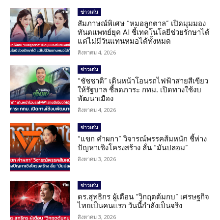
ข่าวเด่น
สัมภาษณ์พิเศษ “หมอลูกตาล” เปิดมุมมอง
ทันตแพทย์ยุค AI ชี้เทคโนโลยีช่วยรักษาได้
แต่ไม่มีวันแทนหมอได้ทั้งหมด
สิงหาคม 4, 2026
ข่าวเด่น
“ชัชชาติ” เดินหน้าโอนรถไฟฟ้าสายสีเขียว
ให้รัฐบาล ชี้ลดภาระ กทม. เปิดทางใช้งบ
พัฒนาเมือง
สิงหาคม 4, 2026
ข่าวเด่น
“แขก คำผกา” วิจารณ์พรรคส้มหนัก ชี้ห่าง
ปัญหาเชิงโครงสร้าง ลั่น “มันปลอม”
สิงหาคม 3, 2026
ข่าวเด่น
ดร.สุทธิกร ผู้เตือน “วิกฤตต้มกบ” เศรษฐกิจ
ไทยเป็นคนแรก วันนี้กำลังเป็นจริง
สิงหาคม 3, 2026