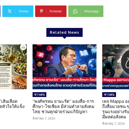
Twitter
Pinterest
WhatsApp
Related News
ข่าวเด่น
ข่าวเด่น
 “เส้นเลือด
“พงศ์พรหม ยามะรัต” มองสื่อ-การ
เพจ Mappa อ
แลหัวใจให้แข็ง
ศึกษา-โซเชียล มีส่วนทำลายสังคม
ถึงสื่อมวลชน 
ไทย ชวนทุกฝ่ายร่วมแก้ปัญหา
รุนแรงอย่างรับผ
มีผลต่อสังคม
สิงหาคม 7, 2026
สิงหาคม 7, 2026