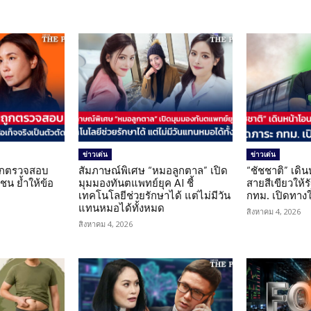
ข่าวเด่น
ข่าวเด่น
นถูกตรวจสอบ
สัมภาษณ์พิเศษ “หมอลูกตาล” เปิด
“ชัชชาติ” เดิ
น ย้ำให้ข้อ
มุมมองทันตแพทย์ยุค AI ชี้
สายสีเขียวให้
น
เทคโนโลยีช่วยรักษาได้ แต่ไม่มีวัน
กทม. เปิดทาง
แทนหมอได้ทั้งหมด
สิงหาคม 4, 2026
สิงหาคม 4, 2026