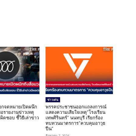
ข่าวเด่น
อกจดหมายเปิดผนึก
พรรคประชาชนออกแถลงการณ์
ขอรายงานข่าวเหตุ
แสดงความเสียใจเหตุ”โรงเรียน
ิดชอบ ชี้วิธีเล่าข่าว
เทพศิรินทร์” นนทบุรี เรียกร้อง
ทบทวนมาตรการ”ควบคุมอาวุธ
ปืน”
สิงหาคม 7, 2026