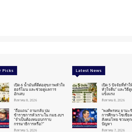
r Picks
Latest News
เปิด 6 น้ำมันที่ดีต่อสุขภาพหัวใจ
เปิด 5 ปัจจัยที่ทำให
ฮอร์โมน และช่วยดูแลการ
หัวใจตีบ” และวิธีด
อักเสบ
แข็งแรง
สิงหาคม 8, 2026
สิงหาคม 8, 2026
“ถือแถน” ถามกลับ ปม
“พงศ์พรหม ยามะรัต
ข้าราชการหัวเราะใน กมธ.งบฯ
การศึกษา-โซเชียล
“จำเป็นต้องหมอบกราบ
สังคมไทย ชวนทุกฝ
กรรมาธิการหรือ?”
ปัญหา
สิงหาคม 5, 2026
สิงหาคม 7, 2026