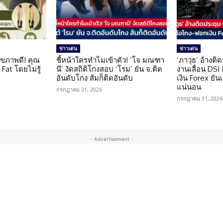
ข่าวเด่น
ข่าวเด่น
ุขภาพดี! คุณ
ชี้หน้าใครทำไมเข้าตัว! ‘โจ มณฑา
‘ภาวุธ’ อ้างติ
Fat โดยไม่รู้
นี’ งัดสถิติโกงสอบ ‘โรม’ ยัน จ.ติด
งานเลื่อน DSI
อันดับโกง ส้มก็ติดอันดับ
เงิน Forex ยัน
แน่นอน
กรกฎาคม 31, 2026
กรกฎาคม 31, 2026
- Advertisement -