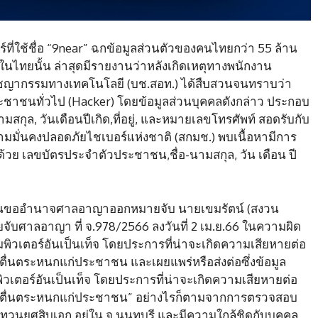
ร์ที่ใช้ชื่อ “9near” ฉกข้อมูลส่วนตัวของคนไทยกว่า 55 ล้าน
งในไทยนั้น ล่าสุดมีรายงานว่าหลังเกิดเหตุทางพนักงาน
ากรรมทางเทคโนโลยี (บช.สอท.) ได้สืบสวนจนทราบว่า
ะชาชนทั่วไป (Hacker) โดยข้อมูลส่วนบุคคลดังกล่าว ประกอบ
กุล, วันเดือนปีเกิด,ที่อยู่, และหมายเลขโทรศัพท์ สอดรับกับ
ั่นคงปลอดภัยไชเบอร์แห่งชาติ (สกมช.) พบเนื้อหามีการ
วย เลขบัตรประจำตัวประชาชน,ชื่อ-นามสกุล, วัน เดือน ปี
่อนขออำนาจศาลอาญาออกหมายจับ นายเขมรัตน์ (สงวน
จับศาลอาญา ที่ จ.978/2566 ลงวันที่ 2 เม.ย.66 ในความผิด
มพิวเตอร์อันเป็นเท็จ โดยประการที่น่าจะเกิดความเสียหายต่อ
ื่นตระหนกแก่ประชาชน และเผยแพร่หรือส่งต่อซึ่งข้อมูล
มพิวเตอร์อันเป็นเท็จ โดยประการที่น่าจะเกิดความเสียหายต่อ
ามตื่นตระหนกแก่ประชาชน” อย่างไรก็ตามจากการตรวจสอบ
ทวนยศสิบเอก อยู่ใน จ.นนทบุรี และมีความใกล้ชิดกับบุคคล