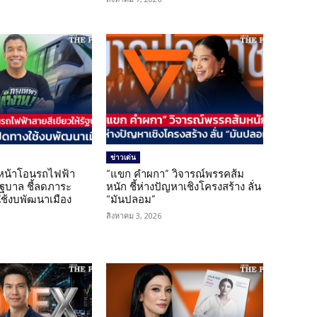
ข่าวเด่น
นหน้าโอนรถไฟฟ้า
“แขก คำผกา” วิจารณ์พรรคส้ม
รัฐบาล ชี้ลดภาระ
หนัก ชี้ห่างปัญหาเชิงโครงสร้าง ลั่น
ใช้งบพัฒนาเมือง
“มันปลอม”
สิงหาคม 3, 2026