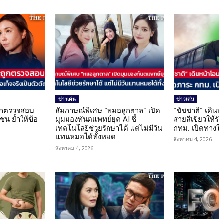
ข่าวเด่น
ข่าวเด่น
นถูกตรวจสอบ
สัมภาษณ์พิเศษ “หมอลูกตาล” เปิด
“ชัชชาติ” เดิ
น ย้ำให้ข้อ
มุมมองทันตแพทย์ยุค AI ชี้
สายสีเขียวให้
น
เทคโนโลยีช่วยรักษาได้ แต่ไม่มีวัน
กทม. เปิดทาง
แทนหมอได้ทั้งหมด
สิงหาคม 4, 2026
สิงหาคม 4, 2026