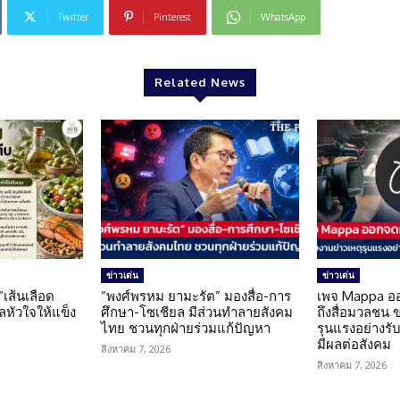
Twitter
Pinterest
WhatsApp
Related News
ข่าวเด่น
ข่าวเด่น
 “เส้นเลือด
“พงศ์พรหม ยามะรัต” มองสื่อ-การ
เพจ Mappa อ
แลหัวใจให้แข็ง
ศึกษา-โซเชียล มีส่วนทำลายสังคม
ถึงสื่อมวลชน 
ไทย ชวนทุกฝ่ายร่วมแก้ปัญหา
รุนแรงอย่างรับผ
มีผลต่อสังคม
สิงหาคม 7, 2026
สิงหาคม 7, 2026