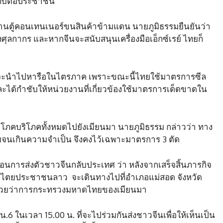
ะทบต่อประชาชน​
ผ่านตู้คอนเทนเนอร์ขนสินค้าข้ามแดน นายภูมิธรรมยืนยันว่า
ากร และหากจีนจะสนับสนุนเครื่องมือเอ็กซ์​เรย์ ไทยก็
งก็จะนำไปหารือในไตรภาค เพราะขณะนี้ไทยใช้มาตรการซีล
 และได้กำชับให้หน่วยงานที่เกี่ยวข้องใช้มาตรการเด็ดขาดใน
ุปโภคบริโภคทั้งหมดไปยังเมียนมา นายภูมิธรรม​ กล่าวว่า​ ทาง
นเกินความจำเป็น​ จึงคงไว้เฉพาะมาตรการ 3​ ตัด​
้นตอนการส่งตัวชาวจีนกลับประเทศ ว่า หลังจากเสร็จสิ้นภารกิจ
ไตยประชาชนลาว จะเดินทางไปที่อำเภอแม่สอด​ จังหวัด
รีช่วยว่าการกระทรวงมหาดไทยของเมียนมา​
ในเวลา​ 15.00 น.​ ที่จะไปร่วมกันส่งชาวจีนเพื่อให้เห็นเป็น