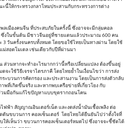
ณะนี้ให้กระทรวงกลาโหมประสานกับกระทรวงการต่าง
ลเมืองคนจีน ที่ประสบภัยในครั้งนี้ ซึ่งอาจจะมีกลุ่มคอล
บ​ ซึ่งในขั้นต้น มีชาวจีนอยู่ที่ชายแดนแล้วประมาณ 600 คน​
ะ​ 3 วันครั้งจนครบทั้งหมด โดยขอใช้ไทยเป็นทางผ่าน โดยใช้
แม่สอดโมเดล เช่นเดียวกับปีที่ผ่านมา
ส่วนหากจะทำอะไรมากกว่านี้หรือเปลี่ยนแปลง ต้องขึ้นอยู่
หมดจะใช้วิธีเจรจาไตรภาคี โดยไทยย้ำในเงื่อนไขว่า การส่ง
นกระบวนการคัดกรอง และประสานงาน โดยเป็นการส่งตัวกลับ
ที่เกิดขึ้นจริง และหากพบเครือข่ายที่เกี่ยวโยง กับ
ื่อร่วมมือกันแก้ไขปัญหาแบบขุดรากถอนโคน
ดไฟฟ้า สัญญาณอินเตอร์เน็ต และงดส่งน้ำมันเชื้อเพลิง ต่อ
ดดันขบวนการ คอล​เซ็นเตอร์​ โดยไทยได้ยืนยันไปว่าตั้งใจที่
บให้เห็นว่า ขบวนการคอล​เซ็นเตอร์​หมดไป ซึ่งอาจจะชี้ชัดได้