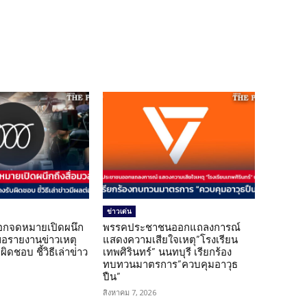
ข่าวเด่น
อกจดหมายเปิดผนึก
พรรคประชาชนออกแถลงการณ์
ขอรายงานข่าวเหตุ
แสดงความเสียใจเหตุ”โรงเรียน
ิดชอบ ชี้วิธีเล่าข่าว
เทพศิรินทร์” นนทบุรี เรียกร้อง
ทบทวนมาตรการ”ควบคุมอาวุธ
ปืน”
สิงหาคม 7, 2026