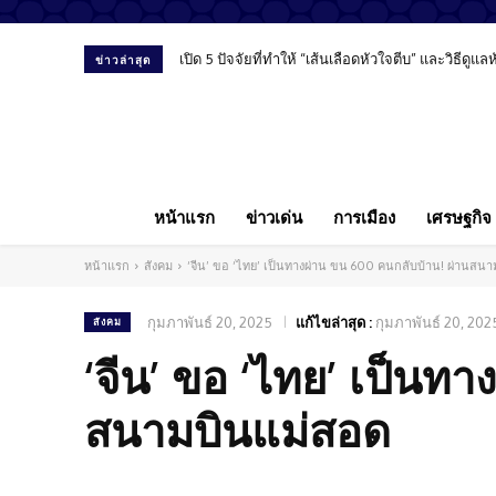
เปิด 5 ปัจจัยที่ทำให้ “เส้นเลือดหัวใจตีบ” และวิธีดูแล
“พงศ์พรหม ยามะรัต” มองสื่อ-การศึกษา-โซเชียล
ข่าวล่าสุด
หน้าแรก
ข่าวเด่น
การเมือง
เศรษฐกิจ
หน้าแรก
สังคม
‘จีน’ ขอ ‘ไทย’ เป็นทางผ่าน ขน 600 คนกลับบ้าน! ผ่านสน
กุมภาพันธ์ 20, 2025
แก้ไขล่าสุด :
กุมภาพันธ์ 20, 202
สังคม
‘จีน’ ขอ ‘ไทย’ เป็นท
สนามบินแม่สอด