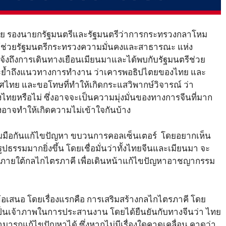
วชย​ชัย​ รองนายกรัฐมนตรีและรัฐมนตรีว่าการกระทรวงกลาโหม
ี ผู้ช่วยรัฐมนตรีกระทรวงความมั่นคงและสาธารณะ แห่ง
จ้งถึงการเดินทางเยือนเมียนมาและได้พบกับรัฐมนตรีช่วย
ย้ำถึงแนวทางการทำงาน ว่าเคารพอธิปไตยของไทย และ
ทย และขอโทษที่ทำให้เกิดกระแสวิพากษ์วิจารณ์​ ว่า
ทยหรือไม่ ซึ่งอาจจะเป็นความมุ่งมั่นของทางการจีนที่มาก
งอาจทำให้เกิดความไม่เข้าใจกันบ้าง
ร่วมมือกันแก้ไขปัญหา ขบวนการคอลเซ็นเตอร์​ โดยอยากเห็น
ูปธรรมมากยิ่งขึ้น โดยเชื่อมั่นว่าทั้งไทยจีนและเมียนมา จะ
ม ภายใต้กลไกไตรภาคี เพื่อเดินหน้าแก้ไขปัญหาอาชญากรรม
 4 ข้อเสนอ โดยเรื่องแรกคือ การเสริมสร้างกลไกไตรภาคี โดย
ป็นเจ้าภาพในการประสานงาน โดยได้ยืนยันกับทางจีนว่า​ ไทย
ามารถแก้ไขปัญหาได้​ ซึ่งหากไม่มีเรื่องใดคาดเคลื่อน คาดว่า