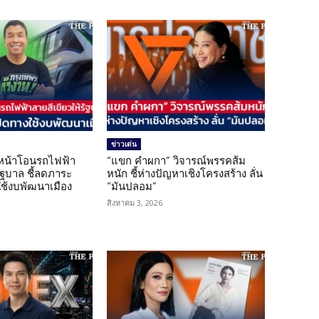
ข่าวเด่น
นหน้าโอนรถไฟฟ้า
“แขก คำผกา” วิจารณ์พรรคส้ม
รัฐบาล ชี้ลดภาระ
หนัก ชี้ห่างปัญหาเชิงโครงสร้าง ลั่น
ใช้งบพัฒนาเมือง
“มันปลอม”
สิงหาคม 3, 2026