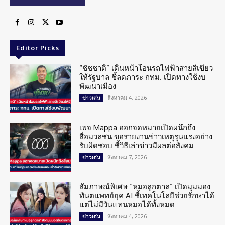
Editor Picks
“ชัชชาติ” เดินหน้าโอนรถไฟฟ้าสายสีเขียว
ให้รัฐบาล ชี้ลดภาระ กทม. เปิดทางใช้งบ
พัฒนาเมือง
สิงหาคม 4, 2026
ข่าวเด่น
เพจ Mappa ออกจดหมายเปิดผนึกถึง
สื่อมวลชน ขอรายงานข่าวเหตุรุนแรงอย่าง
รับผิดชอบ ชี้วิธีเล่าข่าวมีผลต่อสังคม
สิงหาคม 7, 2026
ข่าวเด่น
สัมภาษณ์พิเศษ “หมอลูกตาล” เปิดมุมมอง
ทันตแพทย์ยุค AI ชี้เทคโนโลยีช่วยรักษาได้
แต่ไม่มีวันแทนหมอได้ทั้งหมด
สิงหาคม 4, 2026
ข่าวเด่น