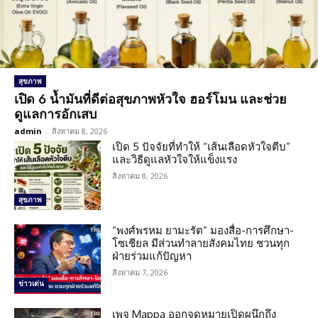
สุขภาพ
เปิด 6 น้ำมันที่ดีต่อสุขภาพหัวใจ ฮอร์โมน และช่วย
ดูแลการอักเสบ
admin
-
สิงหาคม 8, 2026
เปิด 5 ปัจจัยที่ทำให้ “เส้นเลือดหัวใจตีบ”
และวิธีดูแลหัวใจให้แข็งแรง
สิงหาคม 8, 2026
สุขภาพ
“พงศ์พรหม ยามะรัต” มองสื่อ-การศึกษา-
โซเชียล มีส่วนทำลายสังคมไทย ชวนทุก
ฝ่ายร่วมแก้ปัญหา
สิงหาคม 7, 2026
ข่าวเด่น
เพจ Mappa ออกจดหมายเปิดผนึกถึง