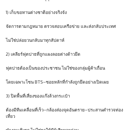
1) เก็บขอทานต่างชาติอย่างจริงจัง
จัดการตามกฎหมาย ตรวจสอบเครือข่าย และส่งกลับประเทศ
ไม่ใช่ปล่อยวนกลับมาทุกสัปดาห์
2) เคลียร์ฟุตปาธที่ถูกแผงลอยต่างด้าวยึด
ฟุตปาธต้องเป็นของประชาชน ไม่ใช่ของกลุ่มผู้ค้าเถื่อน
โดยเฉพาะโซน BTS–ซอยหลักที่กำลังถูกยึดอย่างเปิดเผย
3) ปิดพื้นที่เสี่ยงของแก๊งล้วงกระเป๋า
ต้องมีทีมเคลื่อนที่เร็ว–กล้องส่องจุดอันตราย–ประสานตำรวจท่อง
เที่ยว