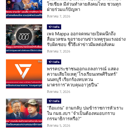
โซเชียล มีส่วนทำลายสังคมไทย ชวนทุก
ฝ่ายร่วมแก้ปัญหา
สิงหาคม 7, 2026
ข่าวเด่น
เพจ Mappa ออกจดหมายเปิดผนึกถึง
สื่อมวลชน ขอรายงานข่าวเหตุรุนแรงอย่าง
รับผิดชอบ ชี้วิธีเล่าข่าวมีผลต่อสังคม
สิงหาคม 7, 2026
ข่าวเด่น
พรรคประชาชนออกแถลงการณ์ แสดง
ความเสียใจเหตุ”โรงเรียนเทพศิรินทร์”
นนทบุรี เรียกร้องทบทวน
มาตรการ”ควบคุมอาวุธปืน”
สิงหาคม 7, 2026
ข่าวเด่น
“ถือแถน” ถามกลับ ปมข้าราชการหัวเราะ
ใน กมธ.งบฯ “จำเป็นต้องหมอบกราบ
กรรมาธิการหรือ?”
สิงหาคม 5, 2026