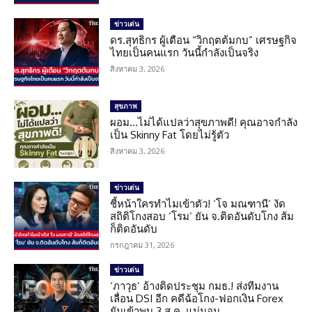
ข่าวเด่น
ดร.สุทธิกร ผู้เตือน “วิกฤตต้มกบ” เศรษฐกิจ
ไทยเป็นคนแรก วันนี้กำลังเป็นจริง
สิงหาคม 3, 2026
สุขภาพ
ผอม…ไม่ได้แปลว่าสุขภาพดี! คุณอาจกำลัง
เป็น Skinny Fat โดยไม่รู้ตัว
สิงหาคม 3, 2026
ข่าวเด่น
ชี้หน้าใครทำไมเข้าตัว! ‘โจ มณฑานี’ งัด
สถิติโกงสอบ ‘โรม’ ยัน จ.ติดอันดับโกง ส้ม
ก็ติดอันดับ
กรกฎาคม 31, 2026
ข่าวเด่น
‘ภาวุธ’ อ้างติดประชุม กมธ.! ส่งทีมงาน
เลื่อน DSI อีก คดีฉ้อโกง-ฟอกเงิน Forex
ยันเข้าพบ 3 ส.ค. แน่นอน