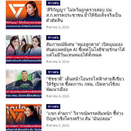
ข่าวเด่น
‘ศิริกัญญา’ ไม่หวั่นถูกตรวจสอบ ปม
ส.ก.พรรคประชาชน ย้ำให้ข้อเท็จจริงเป็น
ตัวตัดสิน
สิงหาคม 5, 2026
ข่าวเด่น
สัมภาษณ์พิเศษ “หมอลูกตาล” เปิดมุมมอง
ทันตแพทย์ยุค AI ชี้เทคโนโลยีช่วยรักษาได้
แต่ไม่มีวันแทนหมอได้ทั้งหมด
สิงหาคม 4, 2026
ข่าวเด่น
“ชัชชาติ” เดินหน้าโอนรถไฟฟ้าสายสีเขียว
ให้รัฐบาล ชี้ลดภาระ กทม. เปิดทางใช้งบ
พัฒนาเมือง
สิงหาคม 4, 2026
ข่าวเด่น
“แขก คำผกา” วิจารณ์พรรคส้มหนัก ชี้ห่าง
ปัญหาเชิงโครงสร้าง ลั่น “มันปลอม”
สิงหาคม 3, 2026