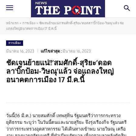
หน้าแรก
การเมือง
ชัดเจนย้ายแน่!!'สมศักดิ์-สุริยะ'ดอดลา'บิ๊กป้อม-วิษณุ'แล้ว จ่อ
แถลงใหญ่อนาคตการเมือง 17 มี.ค.นี้
การเมือง
มีนาคม 16, 2023
แก้ไขล่าสุด :
มีนาคม 16, 2023
ชัดเจนย้ายแน่!!’สมศักดิ์-สุริยะ’ดอด
ลา’บิ๊กป้อม-วิษณุ’แล้ว จ่อแถลงใหญ่
อนาคตการเมือง 17 มี.ค.นี้
Facebook
Twitter
Pinterest
What
วันนี้(16 มี.ค.) นายสมศักดิ์ เทพสุทิน รัฐมนตรีว่าการกระทรวง
ยุติธรรม ระบุว่า ในวันนี้ตนและนายสุริยะ จึงรุ่งเรืองกิจ รัฐมนตรี
ว่าการกระทรวงอุตสาหกรรม ได้เดินทางเข้าพบ นายวิษณุ เครือ
งาม รองนายกรัฐมนตรี ที่ทำเนียบรัฐบาล เพื่อกราบลาหลังตัดสิน