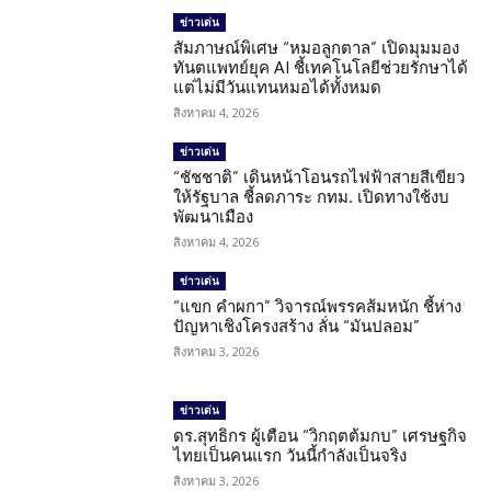
ข่าวเด่น
สัมภาษณ์พิเศษ “หมอลูกตาล” เปิดมุมมอง
ทันตแพทย์ยุค AI ชี้เทคโนโลยีช่วยรักษาได้
แต่ไม่มีวันแทนหมอได้ทั้งหมด
สิงหาคม 4, 2026
ข่าวเด่น
“ชัชชาติ” เดินหน้าโอนรถไฟฟ้าสายสีเขียว
ให้รัฐบาล ชี้ลดภาระ กทม. เปิดทางใช้งบ
พัฒนาเมือง
สิงหาคม 4, 2026
ข่าวเด่น
“แขก คำผกา” วิจารณ์พรรคส้มหนัก ชี้ห่าง
ปัญหาเชิงโครงสร้าง ลั่น “มันปลอม”
สิงหาคม 3, 2026
ข่าวเด่น
ดร.สุทธิกร ผู้เตือน “วิกฤตต้มกบ” เศรษฐกิจ
ไทยเป็นคนแรก วันนี้กำลังเป็นจริง
สิงหาคม 3, 2026