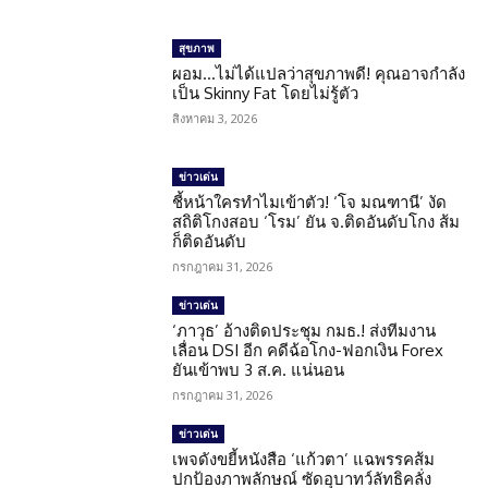
สุขภาพ
ผอม…ไม่ได้แปลว่าสุขภาพดี! คุณอาจกำลัง
เป็น Skinny Fat โดยไม่รู้ตัว
สิงหาคม 3, 2026
ข่าวเด่น
ชี้หน้าใครทำไมเข้าตัว! ‘โจ มณฑานี’ งัด
สถิติโกงสอบ ‘โรม’ ยัน จ.ติดอันดับโกง ส้ม
ก็ติดอันดับ
กรกฎาคม 31, 2026
ข่าวเด่น
‘ภาวุธ’ อ้างติดประชุม กมธ.! ส่งทีมงาน
เลื่อน DSI อีก คดีฉ้อโกง-ฟอกเงิน Forex
ยันเข้าพบ 3 ส.ค. แน่นอน
กรกฎาคม 31, 2026
ข่าวเด่น
เพจดังขยี้หนังสือ ‘แก้วตา’ แฉพรรคส้ม
ปกป้องภาพลักษณ์ ซัดอุบาทว์ลัทธิคลั่ง