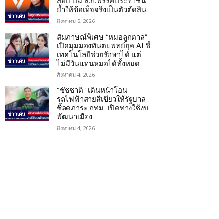
สอบ ปม ส.ก.พรรคประชาชน
ย้ำให้ข้อเท็จจริงเป็นตัวตัดสิน
ข่าวเด่น
สิงหาคม 5, 2026
สัมภาษณ์พิเศษ “หมอลูกตาล”
เปิดมุมมองทันตแพทย์ยุค AI ชี้
เทคโนโลยีช่วยรักษาได้ แต่
ข่าวเด่น
ไม่มีวันแทนหมอได้ทั้งหมด
สิงหาคม 4, 2026
“ชัชชาติ” เดินหน้าโอน
รถไฟฟ้าสายสีเขียวให้รัฐบาล
ชี้ลดภาระ กทม. เปิดทางใช้งบ
ข่าวเด่น
พัฒนาเมือง
สิงหาคม 4, 2026