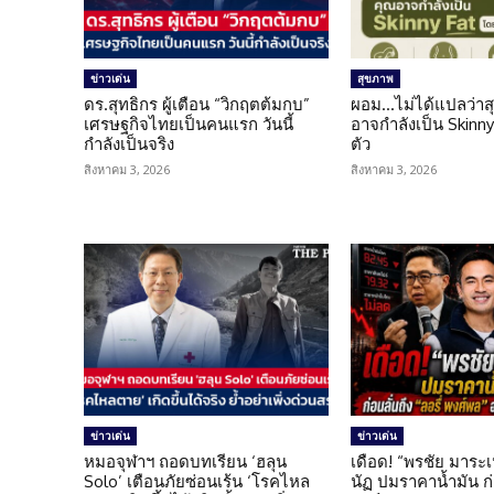
ข่าวเด่น
สุขภาพ
ดร.สุทธิกร ผู้เตือน “วิกฤตต้มกบ”
ผอม…ไม่ได้แปลว่าส
เศรษฐกิจไทยเป็นคนแรก วันนี้
อาจกำลังเป็น Skinny 
กำลังเป็นจริง
ตัว
สิงหาคม 3, 2026
สิงหาคม 3, 2026
ข่าวเด่น
ข่าวเด่น
หมอจุฬาฯ ถอดบทเรียน ‘ฮลุน
เดือด! “พรชัย มาระเ
Solo’ เตือนภัยซ่อนเร้น ‘โรคไหล
นัฏ ปมราคาน้ำมัน ก่อ