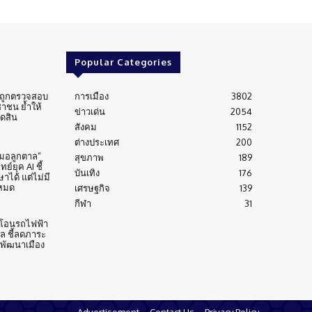
Popular Categories
่นถูกตรวจสอบ
การเมือง
3802
าชน ย้ำให้
ข่าวเด่น
2054
ัดสิน
สังคม
1152
ต่างประเทศ
200
หมอลูกตาล”
สุขภาพ
189
์ยุค AI ชี้
บันเทิง
176
าได้ แต่ไม่มี
งหมด
เศรษฐกิจ
139
กีฬา
31
้าโอนรถไฟฟ้า
าล ชี้ลดภาระ
บพัฒนาเมือง