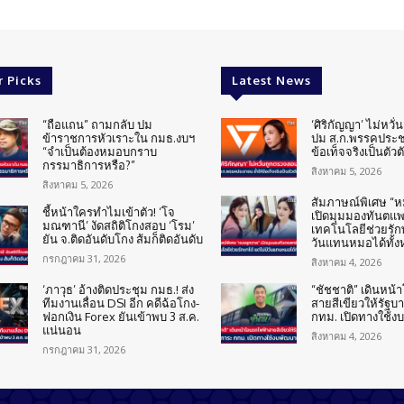
r Picks
Latest News
“ถือแถน” ถามกลับ ปม
‘ศิริกัญญา’ ไม่หวั
ข้าราชการหัวเราะใน กมธ.งบฯ
ปม ส.ก.พรรคประช
“จำเป็นต้องหมอบกราบ
ข้อเท็จจริงเป็นตัวต
กรรมาธิการหรือ?”
สิงหาคม 5, 2026
สิงหาคม 5, 2026
สัมภาษณ์พิเศษ “
ชี้หน้าใครทำไมเข้าตัว! ‘โจ
เปิดมุมมองทันตแพทย
มณฑานี’ งัดสถิติโกงสอบ ‘โรม’
เทคโนโลยีช่วยรักษ
ยัน จ.ติดอันดับโกง ส้มก็ติดอันดับ
วันแทนหมอได้ทั้
กรกฎาคม 31, 2026
สิงหาคม 4, 2026
‘ภาวุธ’ อ้างติดประชุม กมธ.! ส่ง
“ชัชชาติ” เดินหน
ทีมงานเลื่อน DSI อีก คดีฉ้อโกง-
สายสีเขียวให้รัฐบ
ฟอกเงิน Forex ยันเข้าพบ 3 ส.ค.
กทม. เปิดทางใช้ง
แน่นอน
สิงหาคม 4, 2026
กรกฎาคม 31, 2026