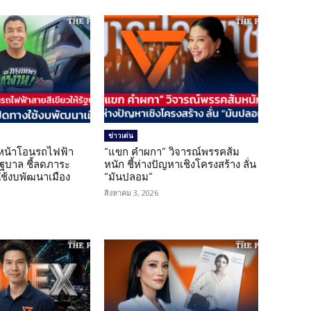
ข่าวเด่น
นหน้าโอนรถไฟฟ้า
“แขก คำผกา” วิจารณ์พรรคส้ม
รัฐบาล ชี้ลดภาระ
หนัก ชี้ห่างปัญหาเชิงโครงสร้าง ลั่น
ใช้งบพัฒนาเมือง
“มันปลอม”
สิงหาคม 3, 2026