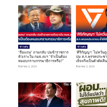
ข่าวเด่น
ข่าวเด่น
“ถือแถน” ถามกลับ ปมข้าราชการ
‘ศิริกัญญา’ ไม่หวั่
หัวเราะใน กมธ.งบฯ “จำเป็นต้อง
ปม ส.ก.พรรคประชาช
หมอบกราบกรรมาธิการหรือ?”
เท็จจริงเป็นตัวตัดสิ
สิงหาคม 5, 2026
สิงหาคม 5, 2026