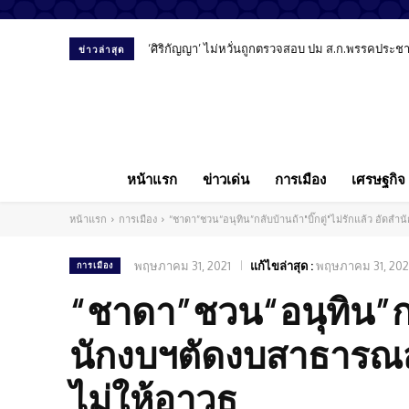
‘ศิริกัญญา’ ไม่หวั่นถูกตรวจสอบ ปม ส.ก.พรรคประชาชน ย้
สัมภาษณ์พิเศษ “หมอลูกตาล” เปิดมุมมองทันตแพทย์ยุ
ข่าวล่าสุด
หน้าแรก
ข่าวเด่น
การเมือง
เศรษฐกิจ
หน้าแรก
การเมือง
“ชาดา”ชวน“อนุทิน”กลับบ้านถ้า"บิ๊กตู่"ไม่รักแล้ว อัดส
พฤษภาคม 31, 2021
แก้ไขล่าสุด :
พฤษภาคม 31, 202
การเมือง
“ชาดา”ชวน“อนุทิน”กลับ
นักงบฯตัดงบสาธารณส
ไม่ให้อาวุธ