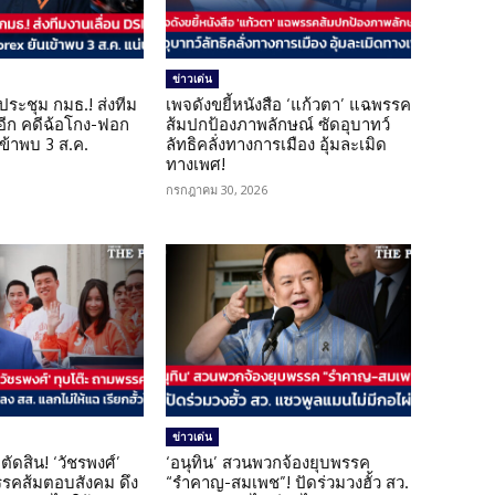
ข่าวเด่น
ดประชุม กมธ.! ส่งทีม
เพจดังขยี้หนังสือ ‘แก้วตา’ แฉพรรค
 อีก คดีฉ้อโกง-ฟอก
ส้มปกป้องภาพลักษณ์ ซัดอุบาทว์
เข้าพบ 3 ส.ค.
ลัทธิคลั่งทางการเมือง อุ้มละเมิด
ทางเพศ!
กรกฎาคม 30, 2026
ข่าวเด่น
ตัดสิน! ‘วัชรพงศ์’
‘อนุทิน’ สวนพวกจ้องยุบพรรค
รรคส้มตอบสังคม ดึง
“รำคาญ-สมเพช”! ปัดร่วมวงฮั้ว สว.