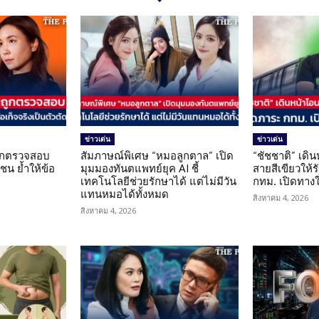
ข่าวเด่น
ข่าวเด่น
นถูกตรวจสอบ
สัมภาษณ์พิเศษ “หมอลูกตาล” เปิด
“ชัชชาติ” เดิ
น ย้ำให้ข้อ
มุมมองทันตแพทย์ยุค AI ชี้
สายสีเขียวให้
น
เทคโนโลยีช่วยรักษาได้ แต่ไม่มีวัน
กทม. เปิดทาง
แทนหมอได้ทั้งหมด
สิงหาคม 4, 2026
สิงหาคม 4, 2026