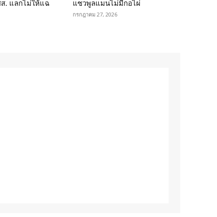
 สส. แลกไม่ให้แฉ
แซวพูลแมนไม่มีกอไผ่
กรกฎาคม 27, 2026