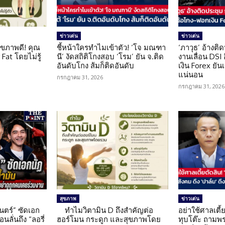
ข่าวเด่น
ข่าวเด่น
ุขภาพดี! คุณ
ชี้หน้าใครทำไมเข้าตัว! ‘โจ มณฑา
‘ภาวุธ’ อ้างติ
Fat โดยไม่รู้
นี’ งัดสถิติโกงสอบ ‘โรม’ ยัน จ.ติด
งานเลื่อน DSI
อันดับโกง ส้มก็ติดอันดับ
เงิน Forex ยัน
แน่นอน
กรกฎาคม 31, 2026
กรกฎาคม 31, 2026
สุขภาพ
ข่าวเด่น
นตร์” ซัดเอก
ทำไมวิตามิน D ถึงสำคัญต่อ
อย่าใช้ศาลเตี้ย
นลั่นถึง “ลอรี่
ฮอร์โมน กระดูก และสุขภาพโดย
ทุบโต๊ะ ถามพ