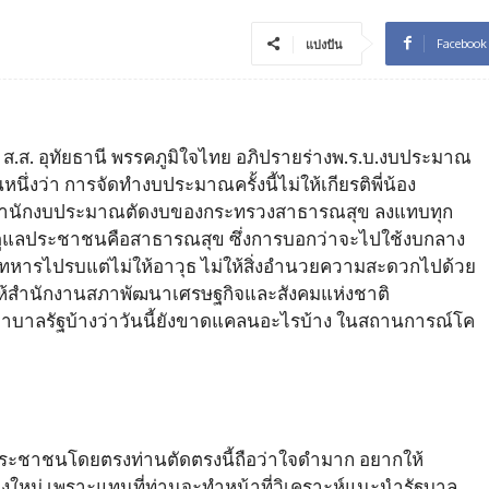
Facebook
แบ่งปัน
ฐ์ ส.ส. อุทัยธานี พรรคภูมิใจไทย อภิปรายร่างพ.ร.บ.งบประมาณ
งว่า การจัดทำงบประมาณครั้งนี้ไม่ให้เกียรติพี่น้อง
สำนักงบประมาณตัดงบของกระทรวงสาธารณสุข ลงแทบทุก
ที่ดูแลประชาชนคือสาธารณสุข ซึ่งการบอกว่าจะไปใช้งบกลาง
นส่งทหารไปรบแต่ไม่ให้อาวุธ ไม่ให้สิ่งอำนวยความสะดวกไปด้วย
ากให้สำนักงานสภาพัฒนาเศรษฐกิจและสังคมแห่งชาติ
บาลรัฐบ้างว่าวันนี้ยังขาดแคลนอะไรบ้าง ในสถานการณ์โค
แลประชาชนโดยตรงท่านตัดตรงนี้ถือว่าใจดำมาก อยากให้
งใหม่ เพราะแทนที่ท่านจะทำหน้าที่วิเคราะห์แนะนำรัฐบาล