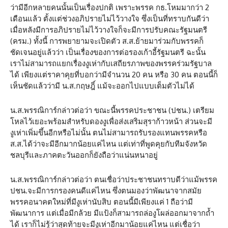
ว่ามีอีกหลายคนนั้นเป็นเรื่องปกติ เพราะพรรค กธ.โหมมากว่า 2
เดือนแล้ว ตั้งแต่ช่วงอภิปรายไม่ไว้วางใจ ซึ่งเป็นที่ทราบกันดีว่า
เมื่อหลังมีการอภิปรายไม่ไว้วางใจก็จะมีการปรับคณะรัฐมนตรี
(ครม.) ทั้งนี้ การพยายามจะเปิดตัว ส.ส.ย้ายมาร่วมกับพรรคก็
ชัดเจนอยู่แล้วว่า เป็นเรื่องของการต่อรองเก้าอี้รัฐมนตรี ฉะนั้น
เราไม่สามารถแยกเรื่องงูเห่ากับเสถียรภาพของพรรคร่วมรัฐบาล
ได้ เพียงแต่ราคาคุยที่บอกว่ามีจำนวน 20 คน หรือ 30 คน ตอนนี้ก็
เห็นชัดแล้วว่ามี น.ส.กฤษฎิ์ แม้จะออกไปแบบเต็มตัวไม่ได้
น.ส.พรรณิการ์กล่าวต่อว่า ขณะนี้พรรคประชาชน (ปชน.) เตรียม
โหลไว้เยอะพร้อมสำหรับดองงูเพื่อส่งเสริมสุราก้าวหน้า ส่วนจะมี
งูเห่าเพิ่มขึ้นอีกหรือไม่นั้น ตนไม่สามารถรับรองแทนพรรคหรือ
ส.ส.ได้ว่าจะมีอีกมากน้อยแค่ไหน แต่เท่าที่พูดคุยกับทีมจังหวัด
ชลบุรีและภาคตะวันออกก็ยังถือว่าแน่นหนาอยู่
น.ส.พรรณิการ์กล่าวต่อว่า ตนเชื่อว่าประชาชนทราบดีว่าแม้พรรค
ปชน.จะมีการกรองคนดีแค่ไหน ซึ่งตนมองว่าพัฒนาจากสมัย
พรรคอนาคตใหม่ที่มีงูเห่านับสิบ ตอนนี้มีเพียงแค่ 1 ถือว่ามี
พัฒนาการ แต่เมื่อมีกล้วย มีแป้งก็สามารถล่องูโผล่ออกมาจากถ้ำ
ได้ เราก็ไม่รู้ว่าสุดท้ายจะมีงูเห่าอีกมาน้อยแค่ไหน แต่เชื่อว่า