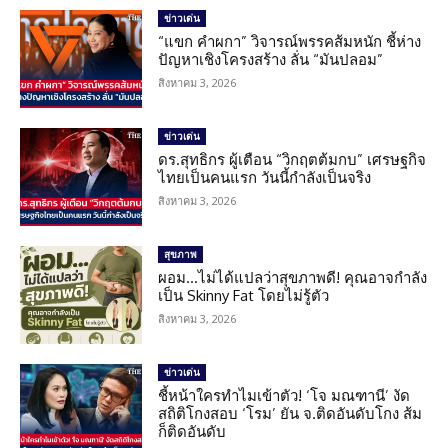
ข่าวเด่น
“แขก คำผกา” วิจารณ์พรรคส้มหนัก ชี้ห่าง
ปัญหาเชิงโครงสร้าง ลั่น “มันปลอม”
สิงหาคม 3, 2026
ข่าวเด่น
ดร.สุทธิกร ผู้เตือน “วิกฤตต้มกบ” เศรษฐกิจ
ไทยเป็นคนแรก วันนี้กำลังเป็นจริง
สิงหาคม 3, 2026
สุขภาพ
ผอม…ไม่ได้แปลว่าสุขภาพดี! คุณอาจกำลัง
เป็น Skinny Fat โดยไม่รู้ตัว
สิงหาคม 3, 2026
ข่าวเด่น
ชี้หน้าใครทำไมเข้าตัว! ‘โจ มณฑานี’ งัด
สถิติโกงสอบ ‘โรม’ ยัน จ.ติดอันดับโกง ส้ม
ก็ติดอันดับ