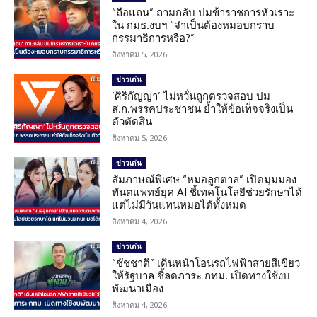
“ถือแถน” ถามกลับ ปมข้าราชการหัวเราะ
ใน กมธ.งบฯ “จำเป็นต้องหมอบกราบ
กรรมาธิการหรือ?”
สิงหาคม 5, 2026
ข่าวเด่น
‘ศิริกัญญา’ ไม่หวั่นถูกตรวจสอบ ปม
ส.ก.พรรคประชาชน ย้ำให้ข้อเท็จจริงเป็น
ตัวตัดสิน
สิงหาคม 5, 2026
ข่าวเด่น
สัมภาษณ์พิเศษ “หมอลูกตาล” เปิดมุมมอง
ทันตแพทย์ยุค AI ชี้เทคโนโลยีช่วยรักษาได้
แต่ไม่มีวันแทนหมอได้ทั้งหมด
สิงหาคม 4, 2026
ข่าวเด่น
“ชัชชาติ” เดินหน้าโอนรถไฟฟ้าสายสีเขียว
ให้รัฐบาล ชี้ลดภาระ กทม. เปิดทางใช้งบ
พัฒนาเมือง
สิงหาคม 4, 2026