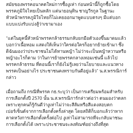
สมัยของพรรคอนาคตใหม่การซื้องูเห่า ก่อนหน้านี้ก็ถูกซื้อโดย
พรรคภูมิใจไทยเป็นหลัก แต่นายอนุทิน ชาญวีรกูล ในฐานะ
หัวหน้าพรรคภูมิใจไทยก็ไม่เคยออกมาพูดแบบตรงๆ มีแต่บอก
แบบแบ่งรับแบ่งสู้ว่าเขามาเอง
“แต่ในยุคนี้หัวหน้าพรรคกล้าธรรมกลับยกมือตัวเองขึ้นมาดมแล้ว
บอกว่าเนื้อหอม แสดงให้เห็นว่าใครต่อใครก็อยากย้ายเข้ามา ซึ่ง
ดิฉันมองว่าประชาชนไม่ได้ทานหญ้า ไม่ว่าจะเป็นหญ้าหวานหรือ
หญ้าอะไรก็ตาม ว่าในการย้ายพรรคกลางเทอมเช่นนี้ แล้วไป
พรรคกล้าธรรม ที่ตอนนี้เราก็ยังไม่รู้เลยว่านโยบายและแนวทาง
พรรคเป็นอย่างไร ประชาชนคงทราบกันดีอยู่แล้ว” น.ส.พรรณิการ์
กล่าว
เมื่อถามถึง กรณีที่พรรค กธ.ระบุว่า เป็นการเตรียมพร้อมสำหรับ
การเลือกตั้งปี 2570 นั้น น.ส.พรรณิการ์กล่าวต่อว่า ตนมองว่าตลก
เพราะทุกคนก็รู้กันดีว่างูเห่าไม่ว่าจะสีส้มหรือสีแดงสอบตก
เปอร์เซ็นต์จากการเลือกตั้งครั้งล่าสุด โดยสถิติก็บอกแล้วว่าหาก
คาดหวังการเลือกตั้งครั้งต่อไป งูเห่าไม่สามารถที่จะกลับมาชนะ
การเลือกตั้งได้ เพราะประชาชนจะลงทัณฑ์อย่างถึงที่สุด