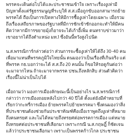
พรรคจะเดินต่อไปได้และประชาชนเข้าใจ เพราะเรื่องงูเห่ามี
ปัญหาตั้งแต่รัฐธรรมนูญที่ระบุให้ ส.ส.เมื่อถูกขับออกสามารถย้าย
พรรคได้ ถือเป็นการเปิดทางให้มีการซื้องูเห่าโดยเฉพาะ เมื่อรวม
ถึงเรื่องเสถียรภาพของรัฐบาลที่มีการชักเข้าชักออกจะทำให้มีคน
คิดว่าหากมีการขยายมุ้งก็อาจจะได้เก้าอี้เพิ่ม ตนทราบข่าวมาว่า
เขาอยากได้ถึงตำแหน่ง มท.1 ซึ่งอันนี้หวังสูงไปนิด
น.ส.พรรณิการ์กล่าวต่อว่า ส่วนการจะซื้องูเห่าให้ได้ถึง 30-40 คน
เพื่อมาแทนที่พรรคภูมิใจไทยนั้น ตนมองว่าเป็นเรื่องที่เกินจริง แต่
ที่พรรค กธ.บอกว่าจะได้ ส.ส.ถึง 20 คนนั้น ก็ขอให้รอดูกันต่อว่า
จะมาจากไหน ถ้าจะมาจากพรรค ปชน.ถึงหลักสิบ ส่วนตัวคิดว่า
เรื่องนี้ไม่น่าเป็นไปได้
เมื่อถามว่า มองการเมืองลักษณะนี้เป็นอย่างไร น.ส.พรรณิการ์
กล่าวว่า การเมืองถอยหลังไปกว่า 40 ปีได้ ตั้งแต่ยังมีคำหยาบที่
เรียกว่ากะหรี่การเมือง ย้ายพรรคไปย้ายพรรคมา ซึ่งตนมองว่าสิ่ง
ที่ประชาชนต้องช่วยกันประชาทัณฑ์คือเมื่อเราพูดถึงงูเห่าที่หมาย
ถึงคนทรยศ และไม่ได้หมายถึงทรยศต่อพรรคการเมือง แต่หมาย
ถึงทรยศต่อประชาชนที่เลือกมา เพราะกรณี น.ส.กฤษฎิ์ ก็ชัดเจน
แล้วว่าประชาชนเลือกมา เพราะเป็นพรรคก้าวไกล ประชาชน