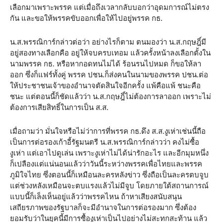
เลือกมาเพราะพรรค แต่เมื่อถึงเวลากลับบอกว่าอุดมการณ์ไม่ตรง
กัน และขอให้พรรคขับออกเพื่อให้ไปอยู่พรรค กธ.
น.ส.พรรณิการ์กล่าวต่อว่า อย่างไรก็ตาม ตนมองว่า น.ส.กฤษฎิ์มี
อยู่สองทางเลือกคือ อยู่ให้จบครบเทอม แล้วครั้งหน้าลงเลือกตั้งใน
นามพรรค กธ. หรือหากอดทนไม่ได้ ร้อนรนไปหมด ก็ขอให้ลา
ออก ซึ่งก็แฟร์ทั้งคู่ พรรค ปชน.ก็ส่งคนในนามของพรรค ปชน.ต่อ
ให้ประชาชนเจ้าของอำนาจตัดสินใจอีกครั้ง แพ้คือแพ้ ชนะคือ
ชนะ แต่ตอนนี้ก็ชัดแล้วว่า น.ส.กฤษฎิ์ไม่ต้องการลาออก เพราะไม่
ต้องการเสียสิทธิ์ในการเป็น ส.ส.
เมื่อถามว่า มั่นใจหรือไม่ว่าการที่พรรค กธ.ดึง ส.ส.งูเห่าเช่นนี้ถือ
เป็นการต่อรองเก้าอี้รัฐมนตรี น.ส.พรรณิการ์กล่าวว่า คงไม่ซื้อ
งูเห่า แต่เอาไปดูเล่น เพราะงูเห่าไม่ได้น่ารักอะไร และอีกมุมหนึ่ง
ก็เปลืองแต่แน่นอนแล้วว่าวันนี้ระหว่างพรรคเพื่อไทยและพรรค
ภูมิใจไทย ซึ่งตอนนี้ก็เหมือนละครหลังข่าว ซึ่งถือเป็นละครตบจูบ
แต่ช่วงหลังเหมือนจะตบแรงแล้วไม่มีจูบ โดยภายใต้สถานการณ์
แบบนี้ก็เล็งเห็นอยู่แล้วว่าพรรคไหน ถ้าหาเสียงสนับสนุน
เสถียรภาพของรัฐบาลก็จะมีอำนาจในการต่อรองมาก ซึ่งต้อง
ยอมรับว่าในยุคนี้มีการซื้องูเห่าเป็นไปอย่างไม่สะทกสะท้าน แล้ว