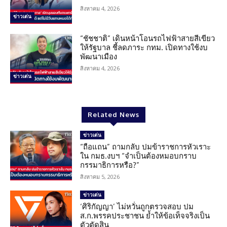
สิงหาคม 4, 2026
ข่าวเด่น
“ชัชชาติ” เดินหน้าโอนรถไฟฟ้าสายสีเขียว
ให้รัฐบาล ชี้ลดภาระ กทม. เปิดทางใช้งบ
พัฒนาเมือง
สิงหาคม 4, 2026
ข่าวเด่น
Related News
ข่าวเด่น
“ถือแถน” ถามกลับ ปมข้าราชการหัวเราะ
ใน กมธ.งบฯ “จำเป็นต้องหมอบกราบ
กรรมาธิการหรือ?”
สิงหาคม 5, 2026
ข่าวเด่น
‘ศิริกัญญา’ ไม่หวั่นถูกตรวจสอบ ปม
ส.ก.พรรคประชาชน ย้ำให้ข้อเท็จจริงเป็น
ตัวตัดสิน