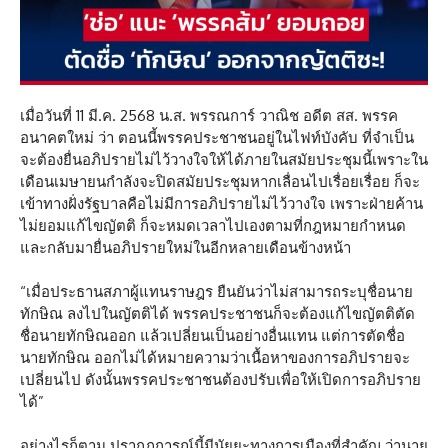
เมื่อวันที่ 11 มี.ค. 2568 น.ส. พรรณการ์ วาณิช อดีต สส. พรรค
อนาคตใหม่ ว่า ตอนนี้พรรคประชาชนอยู่ในไฟท์บังคับ ที่จำเป็น
จะต้องยื่นอภิปรายไม่ไว้วางใจให้ได้ภายในสมัยประชุมนี้เพราะใน
เดือนเมษายนกำลังจะปิดสมัยประชุมหากเลื่อนไปเรื่อยเรื่อย ก็จะ
เข้าทางฝั่งรัฐบาลคือไม่มีการอภิปรายไม่ไว้วางใจ เพราะฝ่ายค้าน
ไม่ยอมแก้ไขญัตติ ก็จะหมดเวลาไปเองตามที่กฎหมายกำหนด
และกลับมายื่นอภิปรายใหม่ในอีกหลายเดือนข้างหน้า
“เมื่อประธานสภาผู้แทนราษฎร ยืนยันว่าไม่สามารถระบุชื่อนาย
ทักษิณ ลงไปในญัตติได้ พรรคประชาชนก็จะต้องแก้ไขญัตติตัด
ชื่อนายทักษิณออก แล้วเปลี่ยนเป็นอย่างอื่นแทน แต่การตัดชื่อ
นายทักษิณ ออกไม่ได้หมายความว่าเนื้อหาของการอภิปรายจะ
เปลี่ยนไป ดังนั้นพรรคประชาชนต้องปรับเพื่อให้เปิดการอภิปราย
ได้”
อย่างไรก็ตาม ปรากฏการณ์นี้มีนัยยะทางการเมืองที่สำคัญ ว่านาย