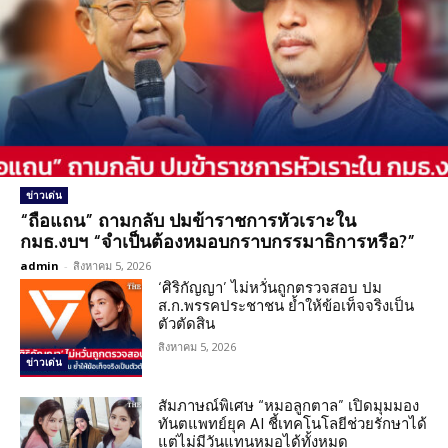
ข่าวเด่น
“ถือแถน” ถามกลับ ปมข้าราชการหัวเราะใน
กมธ.งบฯ “จำเป็นต้องหมอบกราบกรรมาธิการหรือ?”
admin
-
สิงหาคม 5, 2026
‘ศิริกัญญา’ ไม่หวั่นถูกตรวจสอบ ปม
ส.ก.พรรคประชาชน ย้ำให้ข้อเท็จจริงเป็น
ตัวตัดสิน
สิงหาคม 5, 2026
ข่าวเด่น
สัมภาษณ์พิเศษ “หมอลูกตาล” เปิดมุมมอง
ทันตแพทย์ยุค AI ชี้เทคโนโลยีช่วยรักษาได้
แต่ไม่มีวันแทนหมอได้ทั้งหมด