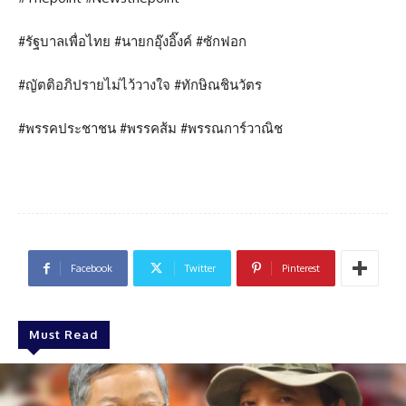
#รัฐบาลเพื่อไทย #นายกอุ๊งอิ๊งค์ #ซักฟอก
#ญัตติอภิปรายไม่ไว้วางใจ #ทักษิณชินวัตร
#พรรคประชาชน #พรรคส้ม #พรรณการ์วาณิช
Facebook
Twitter
Pinterest
Must Read