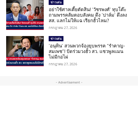
ข่าวเด่น
อย่าใช้ศาลเตี้ยตัดสิน! ‘วัชรพงศ์’ ทุบโต๊ะ
ถามพรรคส้มตอบสังคม ดึง ‘ปาล์ม’ ดึงลง
สส. แลกไม่ให้แฉ เรียกฮั้วไหม?
กรกฎาคม 27, 2026
ข่าวเด่น
‘อนุทิน’ สวนพวกจ้องยุบพรรค “รำคาญ-
สมเพช”! ปัดร่วมวงฮั้ว สว. แซวพูลแมน
ไม่มีกอไผ่
กรกฎาคม 27, 2026
- Advertisement -