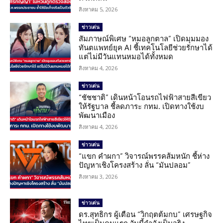
สิงหาคม 5, 2026
ข่าวเด่น
สัมภาษณ์พิเศษ “หมอลูกตาล” เปิดมุมมอง
ทันตแพทย์ยุค AI ชี้เทคโนโลยีช่วยรักษาได้
แต่ไม่มีวันแทนหมอได้ทั้งหมด
สิงหาคม 4, 2026
ข่าวเด่น
“ชัชชาติ” เดินหน้าโอนรถไฟฟ้าสายสีเขียว
ให้รัฐบาล ชี้ลดภาระ กทม. เปิดทางใช้งบ
พัฒนาเมือง
สิงหาคม 4, 2026
ข่าวเด่น
“แขก คำผกา” วิจารณ์พรรคส้มหนัก ชี้ห่าง
ปัญหาเชิงโครงสร้าง ลั่น “มันปลอม”
สิงหาคม 3, 2026
ข่าวเด่น
ดร.สุทธิกร ผู้เตือน “วิกฤตต้มกบ” เศรษฐกิจ