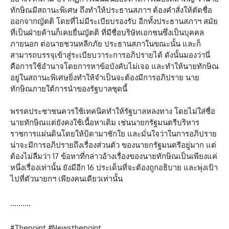
ทักษิณมีสถานะพิเศษ ถึงทำให้ประธานสภาฯ ต้องคำสั่งให้ตัดชื่อ
ออกจากญัตติ โดยที่ไม่มีระเบียบรองรับ อีกทั้งประธานสภาฯ สมัย
ที่เป็นฝ่ายค้านก็เคยยื่นญัตติ ที่มีชื่อบริษัทเอกชนซึ่งเป็นบุคคล
ภายนอก ต่อนายชวนหลีกภัย ประธานสภาในขณะนั้น และก็
สามารถบรรจุเข้าสู่ระเบียบวาระการอภิปรายได้ ดังนั้นมองว่านี่
คือการใช้อำนาจโดยการหาข้อบังคับไม่เจอ และทำให้นายทักษิณ
อยู่ในสถานะพิเศษยิ่งทำให้จำเป็นจะต้องมีการอภิปราย นาย
ทักษิณภายใต้การนำของรัฐบาลชุดนี้
พรรคประชาชนควรใช้เทคนิคทำให้รัฐบาลหลงทาง โดยไม่ใส่ชื่อ
นายทักษิณแต่ยังคงใช้เนื้อหาเดิม เช่นนายกรัฐมนตรีบริหาร
ราชการแผ่นดินโดยให้บิดามาชักใย และมั่นใจว่าในการอภิปราย
น่าจะมีการอภิปรายถึงเรื่องส่วนตัว ของนายกรัฐมนตรีอยู่มาก แต่
ต้องไม่ลืมว่า 17 ข้อหาที่กล่าวอ้างเรื่องของนายทักษิณเป็นเพียงแค่
หนึ่งเรื่องเท่านั้น ยังมีอีก 16 ประเด็นที่จะต้องถูกอธิบาย และพุ่งเป้า
ไปที่ตัวนายกฯ เพียงคนเดียวเท่านั้น
……….
#Thepoint #Newsthepoint