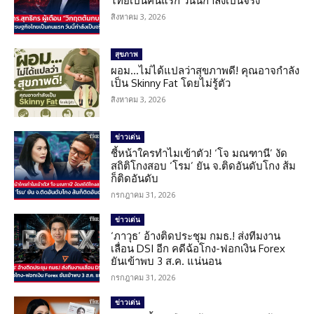
ไทยเป็นคนแรก วันนี้กำลังเป็นจริง
สิงหาคม 3, 2026
สุขภาพ
ผอม…ไม่ได้แปลว่าสุขภาพดี! คุณอาจกำลัง
เป็น Skinny Fat โดยไม่รู้ตัว
สิงหาคม 3, 2026
ข่าวเด่น
ชี้หน้าใครทำไมเข้าตัว! ‘โจ มณฑานี’ งัด
สถิติโกงสอบ ‘โรม’ ยัน จ.ติดอันดับโกง ส้ม
ก็ติดอันดับ
กรกฎาคม 31, 2026
ข่าวเด่น
‘ภาวุธ’ อ้างติดประชุม กมธ.! ส่งทีมงาน
เลื่อน DSI อีก คดีฉ้อโกง-ฟอกเงิน Forex
ยันเข้าพบ 3 ส.ค. แน่นอน
กรกฎาคม 31, 2026
ข่าวเด่น