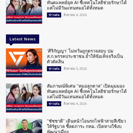
ทันตแพทย์ยุค AI ชี้เทคโนโลยีช่วยรักษาได้
แต่ไม่มีวันแทนหมอได้ทั้งหมด
สิงหาคม 4, 2026
ข่าวเด่น
Latest News
‘ศิริกัญญา’ ไม่หวั่นถูกตรวจสอบ ปม
ส.ก.พรรคประชาชน ย้ำให้ข้อเท็จจริงเป็น
ตัวตัดสิน
สิงหาคม 5, 2026
ข่าวเด่น
สัมภาษณ์พิเศษ “หมอลูกตาล” เปิดมุมมอง
ทันตแพทย์ยุค AI ชี้เทคโนโลยีช่วยรักษาได้
แต่ไม่มีวันแทนหมอได้ทั้งหมด
สิงหาคม 4, 2026
ข่าวเด่น
“ชัชชาติ” เดินหน้าโอนรถไฟฟ้าสายสีเขียว
ให้รัฐบาล ชี้ลดภาระ กทม. เปิดทางใช้งบ
พัฒนาเมือง