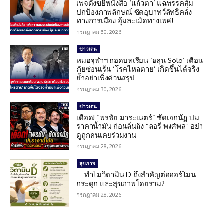
เพจดังขยี้หนังสือ ‘แก้วตา’ แฉพรรคส้ม
ปกป้องภาพลักษณ์ ซัดอุบาทว์ลัทธิคลั่ง
ทางการเมือง อุ้มละเมิดทางเพศ!
กรกฎาคม 30, 2026
ข่าวเด่น
หมอจุฬาฯ ถอดบทเรียน ‘ฮลุน Solo’ เตือน
ภัยซ่อนเร้น ‘โรคไหลตาย’ เกิดขึ้นได้จริง
ย้ำอย่าเพิ่งด่วนสรุป
กรกฎาคม 30, 2026
ข่าวเด่น
เดือด! “พรชัย มาระเนตร์” ซัดเอกนัฏ ปม
ราคาน้ำมัน ก่อนลั่นถึง “ลอรี่ พงศ์พล” อย่า
ดูถูกคนเคยร่วมงาน
กรกฎาคม 28, 2026
สุขภาพ
ทำไมวิตามิน D ถึงสำคัญต่อฮอร์โมน
กระดูก และสุขภาพโดยรวม?
กรกฎาคม 28, 2026