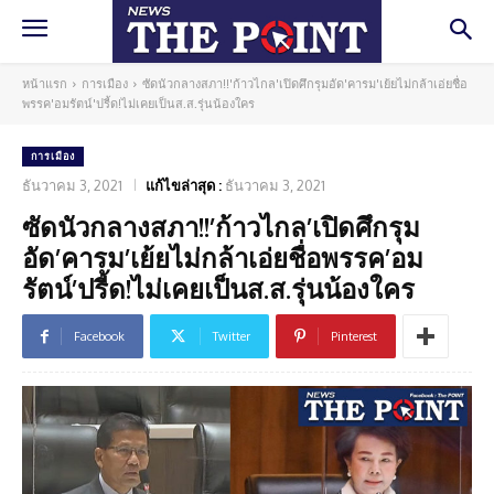
หน้าแรก
การเมือง
ซัดนัวกลางสภา!!'ก้าวไกล'เปิดศึกรุมอัด'คารม'เย้ยไม่กล้าเอ่ยชื่อ
พรรค'อมรัตน์'ปรี้ด!ไม่เคยเป็นส.ส.รุ่นน้องใคร
การเมือง
ธันวาคม 3, 2021
แก้ไขล่าสุด :
ธันวาคม 3, 2021
ซัดนัวกลางสภา!!’ก้าวไกล’เปิดศึกรุม
อัด’คารม’เย้ยไม่กล้าเอ่ยชื่อพรรค’อม
รัตน์’ปรี้ด!ไม่เคยเป็นส.ส.รุ่นน้องใคร
Facebook
Twitter
Pinterest