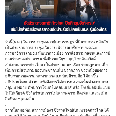
วันนี้(ธ.ค.) ในการประชุมสภาผู้แทนราษฎร ที่มีนายชวน หลีกภัย
เป็นประธานการประชุม ในวาระพิจารณาศึกษาของคณะ
กรรมาธิการ (กมธ.) พัฒนาการเมือง การสื่อสารมวลชนและการมี
ส่วนร่วมของประชาชน ซึ่งมีนายณัฐชา บุญไชยอินสวัสดิ์
ส.ส.กทม.​พรรคก้าวไกล เป็นประธานกมธ.เรื่อง ร่างกฎหมายเพื่อ
เพิ่มการมีส่วนร่วมของประชาชนนั้น ปรากฎว่า ช่วงหนึ่งของการ
อภิปรายนายคารม พลพรกลาง ส.ส.บัญชีรายชื่อ ได้ลุกขึ้น
อภิปรายโดยกล่าวพาดพิงถึงการไม่เคารพความเห็นต่างจากบาง
กลุ่ม บางฝ่าย ที่พบการโจมตีในคลับเฮาส์ หรือ โซเชียลมีเดียแบบ
ไม่ให้เกียรติ ซึ่งถือว่าเป็นการไม่เคารพความคิดเห็น และละเมิด
สิทธิของบุคคลอื่น
.
จากนั้นกมธ.พัฒนาการเมืองฯ ซึ่งส่วนใหญ่เป็น พรรคก้าวไกล ได้
ลุกตอบโต้ โดยนางอมรัตน์ โชคปมิตต์กุล ส.ส.บัญชีรายชื่อ พรรค