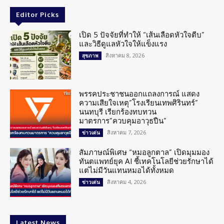
Editor Picks
เปิด 5 ปัจจัยที่ทำให้ “เส้นเลือดหัวใจตีบ”
และวิธีดูแลหัวใจให้แข็งแรง
สิงหาคม 8, 2026
สุขภาพ
พรรคประชาชนออกแถลงการณ์ แสดง
ความเสียใจเหตุ”โรงเรียนเทพศิรินทร์”
นนทบุรี เรียกร้องทบทวน
มาตรการ”ควบคุมอาวุธปืน”
สิงหาคม 7, 2026
ข่าวเด่น
สัมภาษณ์พิเศษ “หมอลูกตาล” เปิดมุมมอง
ทันตแพทย์ยุค AI ชี้เทคโนโลยีช่วยรักษาได้
แต่ไม่มีวันแทนหมอได้ทั้งหมด
สิงหาคม 4, 2026
ข่าวเด่น
Latest News