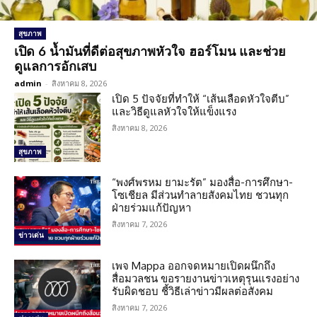
สุขภาพ
เปิด 6 น้ำมันที่ดีต่อสุขภาพหัวใจ ฮอร์โมน และช่วย
ดูแลการอักเสบ
admin
-
สิงหาคม 8, 2026
เปิด 5 ปัจจัยที่ทำให้ “เส้นเลือดหัวใจตีบ”
และวิธีดูแลหัวใจให้แข็งแรง
สิงหาคม 8, 2026
สุขภาพ
“พงศ์พรหม ยามะรัต” มองสื่อ-การศึกษา-
โซเชียล มีส่วนทำลายสังคมไทย ชวนทุก
ฝ่ายร่วมแก้ปัญหา
สิงหาคม 7, 2026
ข่าวเด่น
เพจ Mappa ออกจดหมายเปิดผนึกถึง
สื่อมวลชน ขอรายงานข่าวเหตุรุนแรงอย่าง
รับผิดชอบ ชี้วิธีเล่าข่าวมีผลต่อสังคม
สิงหาคม 7, 2026