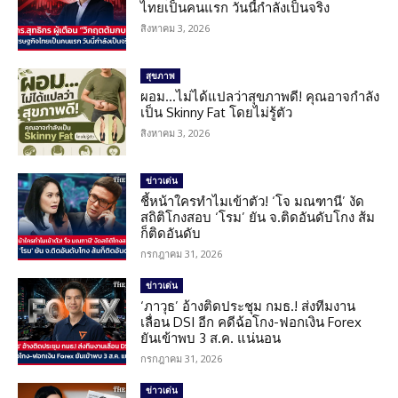
ไทยเป็นคนแรก วันนี้กำลังเป็นจริง
สิงหาคม 3, 2026
สุขภาพ
ผอม…ไม่ได้แปลว่าสุขภาพดี! คุณอาจกำลัง
เป็น Skinny Fat โดยไม่รู้ตัว
สิงหาคม 3, 2026
ข่าวเด่น
ชี้หน้าใครทำไมเข้าตัว! ‘โจ มณฑานี’ งัด
สถิติโกงสอบ ‘โรม’ ยัน จ.ติดอันดับโกง ส้ม
ก็ติดอันดับ
กรกฎาคม 31, 2026
ข่าวเด่น
‘ภาวุธ’ อ้างติดประชุม กมธ.! ส่งทีมงาน
เลื่อน DSI อีก คดีฉ้อโกง-ฟอกเงิน Forex
ยันเข้าพบ 3 ส.ค. แน่นอน
กรกฎาคม 31, 2026
ข่าวเด่น