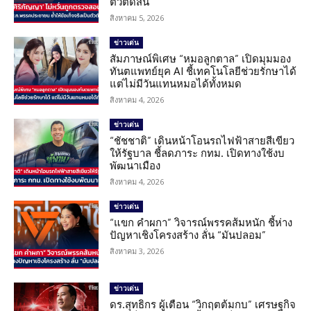
ตัวตัดสิน
สิงหาคม 5, 2026
ข่าวเด่น
สัมภาษณ์พิเศษ “หมอลูกตาล” เปิดมุมมอง
ทันตแพทย์ยุค AI ชี้เทคโนโลยีช่วยรักษาได้
แต่ไม่มีวันแทนหมอได้ทั้งหมด
สิงหาคม 4, 2026
ข่าวเด่น
“ชัชชาติ” เดินหน้าโอนรถไฟฟ้าสายสีเขียว
ให้รัฐบาล ชี้ลดภาระ กทม. เปิดทางใช้งบ
พัฒนาเมือง
สิงหาคม 4, 2026
ข่าวเด่น
“แขก คำผกา” วิจารณ์พรรคส้มหนัก ชี้ห่าง
ปัญหาเชิงโครงสร้าง ลั่น “มันปลอม”
สิงหาคม 3, 2026
ข่าวเด่น
ดร.สุทธิกร ผู้เตือน “วิกฤตต้มกบ” เศรษฐกิจ