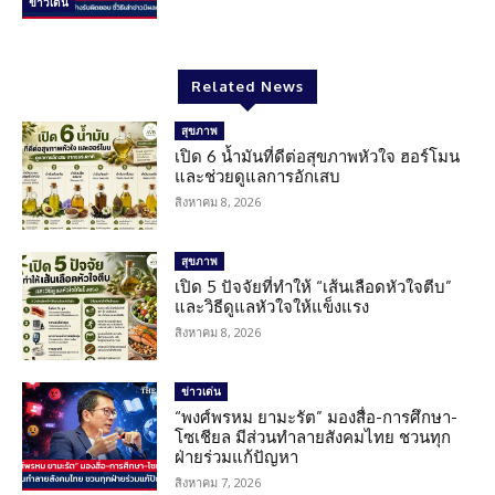
ข่าวเด่น
Related News
สุขภาพ
เปิด 6 น้ำมันที่ดีต่อสุขภาพหัวใจ ฮอร์โมน
และช่วยดูแลการอักเสบ
สิงหาคม 8, 2026
สุขภาพ
เปิด 5 ปัจจัยที่ทำให้ “เส้นเลือดหัวใจตีบ”
และวิธีดูแลหัวใจให้แข็งแรง
สิงหาคม 8, 2026
ข่าวเด่น
“พงศ์พรหม ยามะรัต” มองสื่อ-การศึกษา-
โซเชียล มีส่วนทำลายสังคมไทย ชวนทุก
ฝ่ายร่วมแก้ปัญหา
สิงหาคม 7, 2026