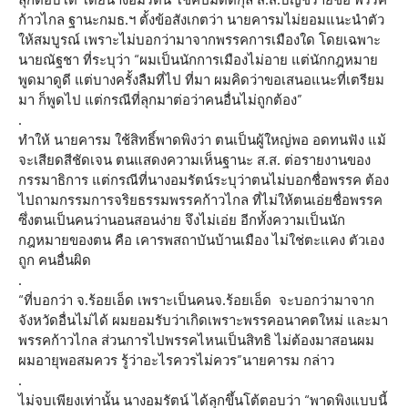
ก้าวไกล ฐานะกมธ.ฯ ตั้งข้อสังเกตว่า นายคารมไม่ยอมแนะนำตัว
ให้สมบูรณ์ เพราะไม่บอกว่ามาจากพรรคการเมืองใด โดยเฉพาะ
นายณัฐชา ที่ระบุว่า “ผมเป็นนักการเมืองไม่อาย แต่นักกฎหมาย
พูดมาดูดี แต่บางครั้งลืมที่ไป ที่มา ผมคิดว่าขอเสนอแนะที่เตรียม
มา ก็พูดไป แต่กรณีที่ลุกมาต่อว่าคนอื่นไม่ถูกต้อง”
.
ทำให้ นายคารม ใช้สิทธิ์พาดพิงว่า ตนเป็นผู้ใหญ่พอ อดทนฟัง แม้
จะเสียดสีชัดเจน ตนแสดงความเห็นฐานะ ส.ส. ต่อรายงานของ
กรรมาธิการ แต่กรณีที่นางอมรัตน์ระบุว่าตนไม่บอกชื่อพรรค ต้อง
ไปถามกรรมการจริยธรรมพรรคก้าวไกล ที่ไม่ให้ตนเอ่ยชื่อพรรค
ซึ่งตนเป็นคนว่านอนสอนง่าย จึงไม่เอ่ย อีกทั้งความเป็นนัก
กฎหมายของตน คือ เคารพสถาบันบ้านเมือง ไม่ใช่ตะแคง ตัวเอง
ถูก คนอื่นผิด
.
“ที่บอกว่า จ.ร้อยเอ็ด เพราะเป็นคนจ.ร้อยเอ็ด จะบอกว่ามาจาก
จังหวัดอื่นไม่ได้ ผมยอมรับว่าเกิดเพราะพรรคอนาคตใหม่ และมา
พรรคก้าวไกล ส่วนการไปพรรคไหนเป็นสิทธิ ไม่ต้องมาสอนผม
ผมอายุพอสมควร รู้ว่าอะไรควรไม่ควร”นายคารม กล่าว
.
ไม่จบเพียงเท่านั้น นางอมรัตน์ ได้ลุกขึ้นโต้ตอบว่า “พาดพิงแบบนี้