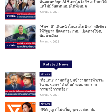
ทันตแพทย์ยุค AI ชี้เทคโนโลยีช่วยรักษาได้
แต่ไม่มีวันแทนหมอได้ทั้งหมด
สิงหาคม 4, 2026
ข่าวเด่น
“ชัชชาติ” เดินหน้าโอนรถไฟฟ้าสายสีเขียว
ให้รัฐบาล ชี้ลดภาระ กทม. เปิดทางใช้งบ
พัฒนาเมือง
สิงหาคม 4, 2026
ข่าวเด่น
Related News
ข่าวเด่น
“ถือแถน” ถามกลับ ปมข้าราชการหัวเราะ
ใน กมธ.งบฯ “จำเป็นต้องหมอบกราบ
กรรมาธิการหรือ?”
สิงหาคม 5, 2026
ข่าวเด่น
‘ศิริกัญญา’ ไม่หวั่นถูกตรวจสอบ ปม