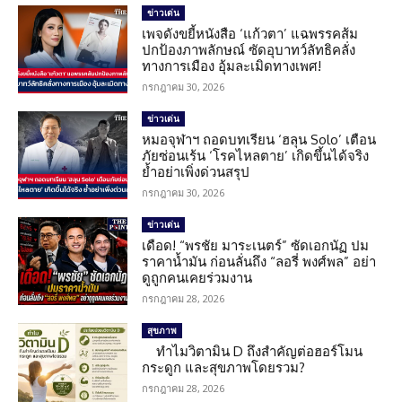
ข่าวเด่น
เพจดังขยี้หนังสือ ‘แก้วตา’ แฉพรรคส้ม
ปกป้องภาพลักษณ์ ซัดอุบาทว์ลัทธิคลั่ง
ทางการเมือง อุ้มละเมิดทางเพศ!
กรกฎาคม 30, 2026
ข่าวเด่น
หมอจุฬาฯ ถอดบทเรียน ‘ฮลุน Solo’ เตือน
ภัยซ่อนเร้น ‘โรคไหลตาย’ เกิดขึ้นได้จริง
ย้ำอย่าเพิ่งด่วนสรุป
กรกฎาคม 30, 2026
ข่าวเด่น
เดือด! “พรชัย มาระเนตร์” ซัดเอกนัฏ ปม
ราคาน้ำมัน ก่อนลั่นถึง “ลอรี่ พงศ์พล” อย่า
ดูถูกคนเคยร่วมงาน
กรกฎาคม 28, 2026
สุขภาพ
ทำไมวิตามิน D ถึงสำคัญต่อฮอร์โมน
กระดูก และสุขภาพโดยรวม?
กรกฎาคม 28, 2026