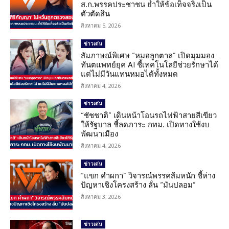
ส.ก.พรรคประชาชน ย้ำให้ข้อเท็จจริงเป็น
ตัวตัดสิน
สิงหาคม 5, 2026
ข่าวเด่น
สัมภาษณ์พิเศษ “หมอลูกตาล” เปิดมุมมอง
ทันตแพทย์ยุค AI ชี้เทคโนโลยีช่วยรักษาได้
แต่ไม่มีวันแทนหมอได้ทั้งหมด
สิงหาคม 4, 2026
ข่าวเด่น
“ชัชชาติ” เดินหน้าโอนรถไฟฟ้าสายสีเขียว
ให้รัฐบาล ชี้ลดภาระ กทม. เปิดทางใช้งบ
พัฒนาเมือง
สิงหาคม 4, 2026
ข่าวเด่น
“แขก คำผกา” วิจารณ์พรรคส้มหนัก ชี้ห่าง
ปัญหาเชิงโครงสร้าง ลั่น “มันปลอม”
สิงหาคม 3, 2026
ข่าวเด่น