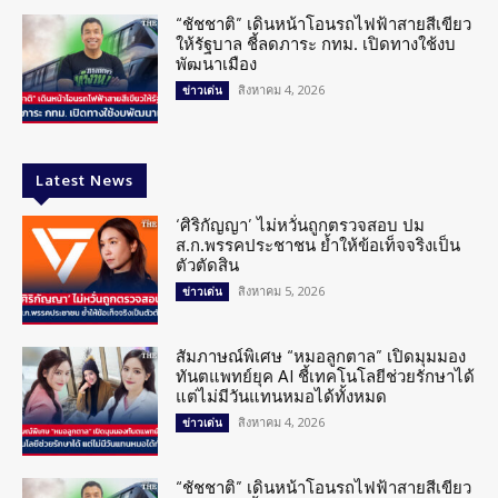
“ชัชชาติ” เดินหน้าโอนรถไฟฟ้าสายสีเขียว
ให้รัฐบาล ชี้ลดภาระ กทม. เปิดทางใช้งบ
พัฒนาเมือง
สิงหาคม 4, 2026
ข่าวเด่น
Latest News
‘ศิริกัญญา’ ไม่หวั่นถูกตรวจสอบ ปม
ส.ก.พรรคประชาชน ย้ำให้ข้อเท็จจริงเป็น
ตัวตัดสิน
สิงหาคม 5, 2026
ข่าวเด่น
สัมภาษณ์พิเศษ “หมอลูกตาล” เปิดมุมมอง
ทันตแพทย์ยุค AI ชี้เทคโนโลยีช่วยรักษาได้
แต่ไม่มีวันแทนหมอได้ทั้งหมด
สิงหาคม 4, 2026
ข่าวเด่น
“ชัชชาติ” เดินหน้าโอนรถไฟฟ้าสายสีเขียว