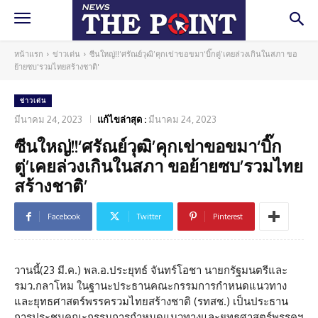
หน้าแรก
ข่าวเด่น
ซีนใหญ่!!‘ศรัณย์วุฒิ’คุกเข่าขอขมา‘บิ๊กตู่’เคยล่วงเกินในสภา ขอ
ย้ายซบ'รวมไทยสร้างชาติ'
ข่าวเด่น
มีนาคม 24, 2023
แก้ไขล่าสุด :
มีนาคม 24, 2023
ซีนใหญ่!!‘ศรัณย์วุฒิ’คุกเข่าขอขมา‘บิ๊ก
ตู่’เคยล่วงเกินในสภา ขอย้ายซบ’รวมไทย
สร้างชาติ’
Facebook
Twitter
Pinterest
วานนี้(23 มี.ค.) พล.อ.ประยุทธ์ จันทร์โอชา นายกรัฐมนตรีและ
รมว.กลาโหม ในฐานะประธานคณะกรรมการกำหนดแนวทาง
และยุทธศาสตร์พรรครวมไทยสร้างชาติ (รทสช.) เป็นประธาน
การประชุมคณะกรรมการกำหนดแนวทางและยุทธศาสตร์พรรคฯ