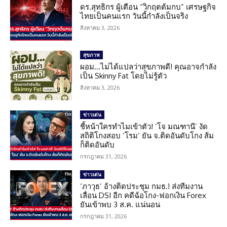
ดร.สุทธิกร ผู้เตือน “วิกฤตต้มกบ” เศรษฐกิจ
ไทยเป็นคนแรก วันนี้กำลังเป็นจริง
สิงหาคม 3, 2026
สุขภาพ
ผอม…ไม่ได้แปลว่าสุขภาพดี! คุณอาจกำลัง
เป็น Skinny Fat โดยไม่รู้ตัว
สิงหาคม 3, 2026
ข่าวเด่น
ชี้หน้าใครทำไมเข้าตัว! ‘โจ มณฑานี’ งัด
สถิติโกงสอบ ‘โรม’ ยัน จ.ติดอันดับโกง ส้ม
ก็ติดอันดับ
กรกฎาคม 31, 2026
ข่าวเด่น
‘ภาวุธ’ อ้างติดประชุม กมธ.! ส่งทีมงาน
เลื่อน DSI อีก คดีฉ้อโกง-ฟอกเงิน Forex
ยันเข้าพบ 3 ส.ค. แน่นอน
กรกฎาคม 31, 2026