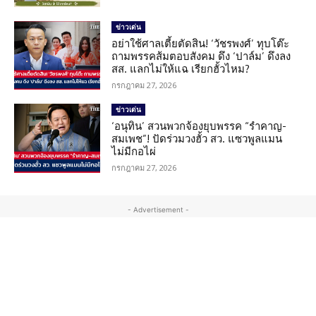
ข่าวเด่น
อย่าใช้ศาลเตี้ยตัดสิน! ‘วัชรพงศ์’ ทุบโต๊ะ
ถามพรรคส้มตอบสังคม ดึง ‘ปาล์ม’ ดึงลง
สส. แลกไม่ให้แฉ เรียกฮั้วไหม?
กรกฎาคม 27, 2026
ข่าวเด่น
‘อนุทิน’ สวนพวกจ้องยุบพรรค “รำคาญ-
สมเพช”! ปัดร่วมวงฮั้ว สว. แซวพูลแมน
ไม่มีกอไผ่
กรกฎาคม 27, 2026
- Advertisement -