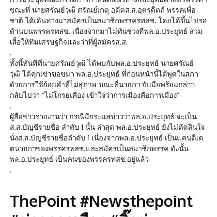
ขณะที่ นายศรัณย์วุฒิ ศรัณย์เกตุ อดีตส.ส.อุตรดิตถ์ พรรคเพื่อ
ชาติ ได้เดินทางมาสมัครเป็นสมาชิกพรรครทสช. โดยได้ขึ้นไปรอ
ด้านบนพรรครทสช. เนื่องจากมาไม่ทันช่วงที่พล.อ.ประยุทธ์ สวม
เสื้อให้ทีมเศรษฐกิจและว่าที่ผู้สมัครส.ส.
.
ทั้งนี้ทันทีที่นายศรัณย์วุฒิ ได้พบกับพล.อ.ประยุทธ์ นายศรัณย์
วุฒิ ได้คุกเข่าขอขมา พล.อ.ประยุทธ์ ที่ก่อนหน้านี้ได้พูดในสภา
ด้วยการใช้ถ้อยคำที่ไม่สุภาพ ขณะที่นายกฯ จับมือพร้อมกล่าว
กลับไปว่า “ไม่โกรธเคือง เข้าใจว่าการเมืองคือการเมือง”
.
ผู้สื่อข่าวรายงานว่า กรณีมีกระแสข่าวว่าพล.อ.ประยุทธ์ จะเป็น
ส.ส.บัญชีรายชื่อ ลำดับ 1 นั้น ล่าสุด พล.อ.ประยุทธ์ ยังไม่ตัดสินใจ
นั่งส.ส.บัญชีรายชื่อลำดับ 1 เนื่องจากพล.อ.ประยุทธ์ เป็นแคนดิเด
ตนายกฯของพรรครทสช.และสมัครเป็นสมาชิกพรรค ดังนั้น
พล.อ.ประยุทธ์ เป็นคนของพรรครทสช.อยู่แล้ว
.
ThePoint #Newsthepoint