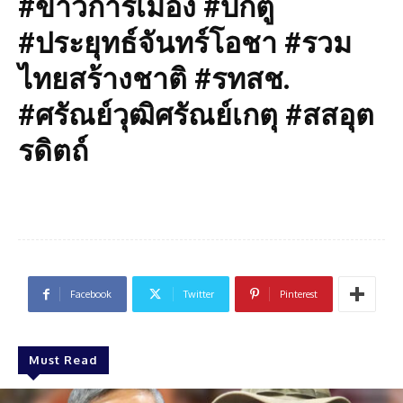
#ข่าวการเมือง #บิ๊กตู่
#ประยุทธ์จันทร์โอชา #รวม
ไทยสร้างชาติ #รทสช.
#ศรัณย์วุฒิศรัณย์เกตุ #สสอุต
รดิตถ์
Facebook
Twitter
Pinterest
Must Read