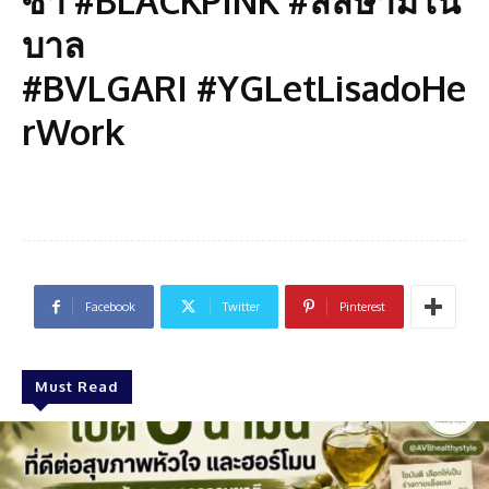
ซ่า #BLACKPINK #ลลิษามโน
บาล
#BVLGARI #YGLetLisadoHe
rWork
Facebook
Twitter
Pinterest
Must Read