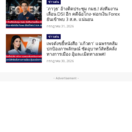
ข่าวเด่น
‘ภาวุธ’ อ้างติดประชุม กมธ.! ส่งทีมงาน
เลื่อน DSI อีก คดีฉ้อโกง-ฟอกเงิน Forex
ยันเข้าพบ 3 ส.ค. แน่นอน
กรกฎาคม 31, 2026
ข่าวเด่น
เพจดังขยี้หนังสือ ‘แก้วตา’ แฉพรรคส้ม
ปกป้องภาพลักษณ์ ซัดอุบาทว์ลัทธิคลั่ง
ทางการเมือง อุ้มละเมิดทางเพศ!
กรกฎาคม 30, 2026
- Advertisement -