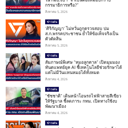
กรรมาธิการหรือ?”
สิงหาคม 5, 2026
ข่าวเด่น
‘ศิริกัญญา’ ไม่หวั่นถูกตรวจสอบ ปม
ส.ก.พรรคประชาชน ย้ำให้ข้อเท็จจริงเป็น
ตัวตัดสิน
สิงหาคม 5, 2026
ข่าวเด่น
สัมภาษณ์พิเศษ “หมอลูกตาล” เปิดมุมมอง
ทันตแพทย์ยุค AI ชี้เทคโนโลยีช่วยรักษาได้
แต่ไม่มีวันแทนหมอได้ทั้งหมด
สิงหาคม 4, 2026
ข่าวเด่น
“ชัชชาติ” เดินหน้าโอนรถไฟฟ้าสายสีเขียว
ให้รัฐบาล ชี้ลดภาระ กทม. เปิดทางใช้งบ
พัฒนาเมือง
สิงหาคม 4, 2026
ข่าวเด่น