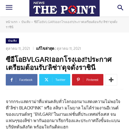
หน้าแรก
บันเทิง
ซีอีโอBVLGARIออกโรงเอง!!ประกาศเตรียมต้อนรับ'ลิซ่า'ดุจดั่ง
ราชินี
บันเทิง
ตุลาคม 11, 2021
แก้ไขล่าสุด :
ตุลาคม 11, 2021
ซีอีโอBVLGARIออกโรงเอง!!ประกาศ
เตรียมต้อนรับ’ลิซ่า’ดุจดั่งราชินี
Facebook
Twitter
Pinterest
จากกระแสดราม่าที่แฟนคลับทั่วโลกออกมาแสดงความไม่พอใจ
ที่”ลิซ่า BLACKPINK” หรือ ลลิษา มโนบาล ไม่ได้ร่วมงานอีเวนต์
ของแบรนด์หรู “BVLGARI”ในงานแฟชั่นที่ประเทศฝรั่งเศส จน
แฟนๆของลิซ่า พากันออกมาเรียกร้องและประกาศถึงขั้นจะแบน
บริษัทต้นสังกัด พร้อมใจกันติดแฮก