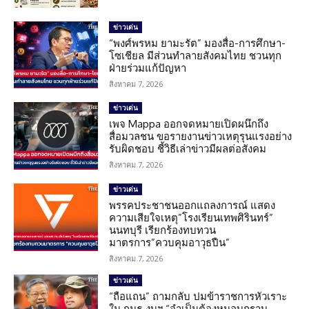
ข่าวเด่น
“พงศ์พรหม ยามะรัต” มองสื่อ-การศึกษา-
โซเชียล มีส่วนทำลายสังคมไทย ชวนทุก
ฝ่ายร่วมแก้ปัญหา
สิงหาคม 7, 2026
ข่าวเด่น
เพจ Mappa ออกจดหมายเปิดผนึกถึง
สื่อมวลชน ขอรายงานข่าวเหตุรุนแรงอย่าง
รับผิดชอบ ชี้วิธีเล่าข่าวมีผลต่อสังคม
สิงหาคม 7, 2026
ข่าวเด่น
พรรคประชาชนออกแถลงการณ์ แสดง
ความเสียใจเหตุ”โรงเรียนเทพศิรินทร์”
นนทบุรี เรียกร้องทบทวน
มาตรการ”ควบคุมอาวุธปืน”
สิงหาคม 7, 2026
ข่าวเด่น
“ถือแถน” ถามกลับ ปมข้าราชการหัวเราะ
ใน กมธ.งบฯ “จำเป็นต้องหมอบกราบ