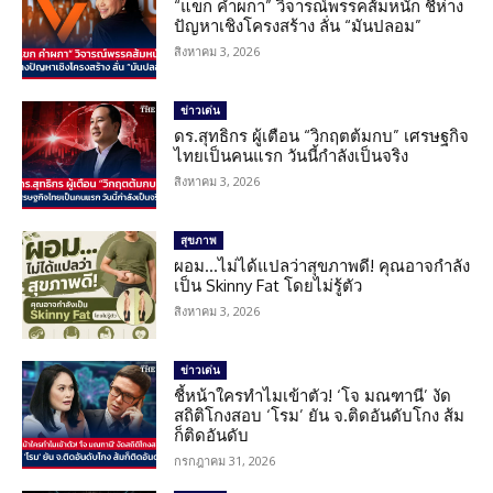
“แขก คำผกา” วิจารณ์พรรคส้มหนัก ชี้ห่าง
ปัญหาเชิงโครงสร้าง ลั่น “มันปลอม”
สิงหาคม 3, 2026
ข่าวเด่น
ดร.สุทธิกร ผู้เตือน “วิกฤตต้มกบ” เศรษฐกิจ
ไทยเป็นคนแรก วันนี้กำลังเป็นจริง
สิงหาคม 3, 2026
สุขภาพ
ผอม…ไม่ได้แปลว่าสุขภาพดี! คุณอาจกำลัง
เป็น Skinny Fat โดยไม่รู้ตัว
สิงหาคม 3, 2026
ข่าวเด่น
ชี้หน้าใครทำไมเข้าตัว! ‘โจ มณฑานี’ งัด
สถิติโกงสอบ ‘โรม’ ยัน จ.ติดอันดับโกง ส้ม
ก็ติดอันดับ
กรกฎาคม 31, 2026