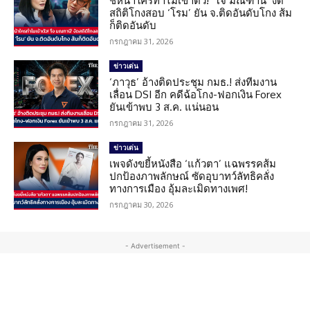
ชี้หน้าใครทำไมเข้าตัว! ‘โจ มณฑานี’ งัด
สถิติโกงสอบ ‘โรม’ ยัน จ.ติดอันดับโกง ส้ม
ก็ติดอันดับ
กรกฎาคม 31, 2026
ข่าวเด่น
‘ภาวุธ’ อ้างติดประชุม กมธ.! ส่งทีมงาน
เลื่อน DSI อีก คดีฉ้อโกง-ฟอกเงิน Forex
ยันเข้าพบ 3 ส.ค. แน่นอน
กรกฎาคม 31, 2026
ข่าวเด่น
เพจดังขยี้หนังสือ ‘แก้วตา’ แฉพรรคส้ม
ปกป้องภาพลักษณ์ ซัดอุบาทว์ลัทธิคลั่ง
ทางการเมือง อุ้มละเมิดทางเพศ!
กรกฎาคม 30, 2026
- Advertisement -