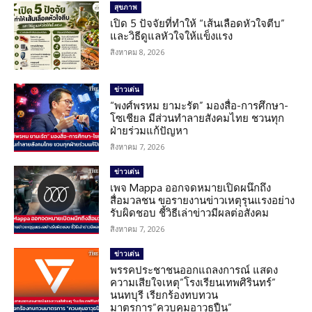
สุขภาพ
เปิด 5 ปัจจัยที่ทำให้ “เส้นเลือดหัวใจตีบ”
และวิธีดูแลหัวใจให้แข็งแรง
สิงหาคม 8, 2026
ข่าวเด่น
“พงศ์พรหม ยามะรัต” มองสื่อ-การศึกษา-
โซเชียล มีส่วนทำลายสังคมไทย ชวนทุก
ฝ่ายร่วมแก้ปัญหา
สิงหาคม 7, 2026
ข่าวเด่น
เพจ Mappa ออกจดหมายเปิดผนึกถึง
สื่อมวลชน ขอรายงานข่าวเหตุรุนแรงอย่าง
รับผิดชอบ ชี้วิธีเล่าข่าวมีผลต่อสังคม
สิงหาคม 7, 2026
ข่าวเด่น
พรรคประชาชนออกแถลงการณ์ แสดง
ความเสียใจเหตุ”โรงเรียนเทพศิรินทร์”
นนทบุรี เรียกร้องทบทวน
มาตรการ”ควบคุมอาวุธปืน”