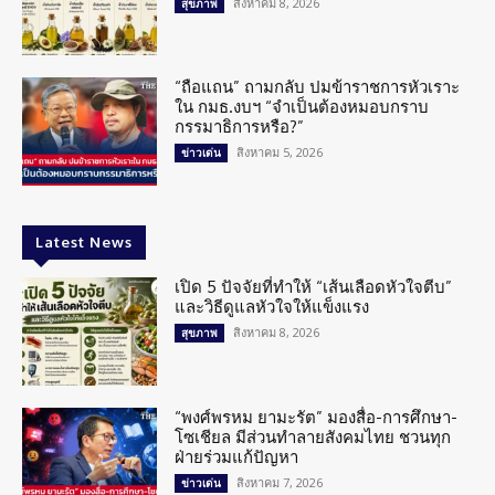
สิงหาคม 8, 2026
สุขภาพ
“ถือแถน” ถามกลับ ปมข้าราชการหัวเราะ
ใน กมธ.งบฯ “จำเป็นต้องหมอบกราบ
กรรมาธิการหรือ?”
สิงหาคม 5, 2026
ข่าวเด่น
Latest News
เปิด 5 ปัจจัยที่ทำให้ “เส้นเลือดหัวใจตีบ”
และวิธีดูแลหัวใจให้แข็งแรง
สิงหาคม 8, 2026
สุขภาพ
“พงศ์พรหม ยามะรัต” มองสื่อ-การศึกษา-
โซเชียล มีส่วนทำลายสังคมไทย ชวนทุก
ฝ่ายร่วมแก้ปัญหา
สิงหาคม 7, 2026
ข่าวเด่น