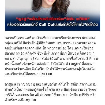
กลายเป็นกระแสที่ชาวโซเชียลออกมาเรียกร้องดารา นักแสดง
กลุ่มคนที่ได้ชื่อว่าเป็นผู้มีอิทธิพลกับประชาชน ออกมาแสดงยุด
จุดยืนหรือแสดงความคิดเห็นทางการเมือง โดยเฉพาะในช่วง
สถานกาณร์ฌควิด-19 ซึ่งหนึ่งในดาราที่ตกเป็นประเด็นดราม่า
อย่างสาว”ญาญ่า อุรัสยา สเปอร์บันด์”นางเอกชื่อดังช่อง 3 ที่ก่อน
หน้านี้เจอทัวร์ลงหนัก หลังส่งกำลังใจให้”แต้ว ณฐพร”ที่ออกมา
ประกาศว่าตนติดเชื่อโควิด-19 ทำให้ชาวเน็ตบางกลุ่มไม่พอใจ
และเรียกร้องให้ออกมา Call Out
.
ล่าสุด สาว “ญาญ่า อุรัสยา สเปอร์บันด์”ได้โพสต์อินสตราแกรม
ส่วนตัวเป็นภาพยอดผู้ติดเชื้อโควิด และเขียนข้อความว่า “Free
mRNA vaccines for all citizens” ซึ่งแปลว่า วัคซีน mRNA ฟรี
สำหรับพลเมืองทุกคน
.