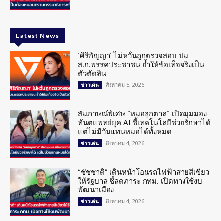
Latest News
‘ศิริกัญญา’ ไม่หวั่นถูกตรวจสอบ ปม
ส.ก.พรรคประชาชน ย้ำให้ข้อเท็จจริงเป็น
ตัวตัดสิน
สิงหาคม 5, 2026
ข่าวเด่น
สัมภาษณ์พิเศษ “หมอลูกตาล” เปิดมุมมอง
ทันตแพทย์ยุค AI ชี้เทคโนโลยีช่วยรักษาได้
แต่ไม่มีวันแทนหมอได้ทั้งหมด
สิงหาคม 4, 2026
ข่าวเด่น
“ชัชชาติ” เดินหน้าโอนรถไฟฟ้าสายสีเขียว
ให้รัฐบาล ชี้ลดภาระ กทม. เปิดทางใช้งบ
พัฒนาเมือง
สิงหาคม 4, 2026
ข่าวเด่น