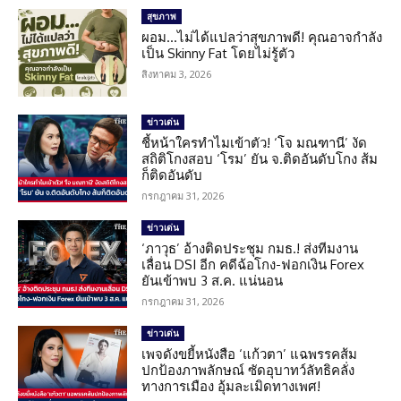
สุขภาพ
ผอม…ไม่ได้แปลว่าสุขภาพดี! คุณอาจกำลัง
เป็น Skinny Fat โดยไม่รู้ตัว
สิงหาคม 3, 2026
ข่าวเด่น
ชี้หน้าใครทำไมเข้าตัว! ‘โจ มณฑานี’ งัด
สถิติโกงสอบ ‘โรม’ ยัน จ.ติดอันดับโกง ส้ม
ก็ติดอันดับ
กรกฎาคม 31, 2026
ข่าวเด่น
‘ภาวุธ’ อ้างติดประชุม กมธ.! ส่งทีมงาน
เลื่อน DSI อีก คดีฉ้อโกง-ฟอกเงิน Forex
ยันเข้าพบ 3 ส.ค. แน่นอน
กรกฎาคม 31, 2026
ข่าวเด่น
เพจดังขยี้หนังสือ ‘แก้วตา’ แฉพรรคส้ม
ปกป้องภาพลักษณ์ ซัดอุบาทว์ลัทธิคลั่ง
ทางการเมือง อุ้มละเมิดทางเพศ!