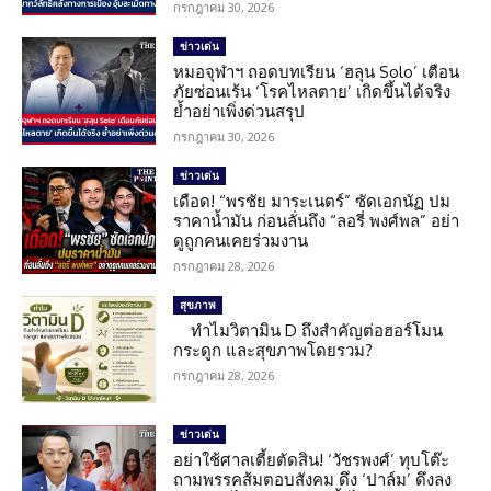
กรกฎาคม 30, 2026
ข่าวเด่น
หมอจุฬาฯ ถอดบทเรียน ‘ฮลุน Solo’ เตือน
ภัยซ่อนเร้น ‘โรคไหลตาย’ เกิดขึ้นได้จริง
ย้ำอย่าเพิ่งด่วนสรุป
กรกฎาคม 30, 2026
ข่าวเด่น
เดือด! “พรชัย มาระเนตร์” ซัดเอกนัฏ ปม
ราคาน้ำมัน ก่อนลั่นถึง “ลอรี่ พงศ์พล” อย่า
ดูถูกคนเคยร่วมงาน
กรกฎาคม 28, 2026
สุขภาพ
ทำไมวิตามิน D ถึงสำคัญต่อฮอร์โมน
กระดูก และสุขภาพโดยรวม?
กรกฎาคม 28, 2026
ข่าวเด่น
อย่าใช้ศาลเตี้ยตัดสิน! ‘วัชรพงศ์’ ทุบโต๊ะ
ถามพรรคส้มตอบสังคม ดึง ‘ปาล์ม’ ดึงลง