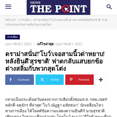
หน้าแรก
การเมือง
ดราม่าสนั่น!!'โบว์'เจอสามนิ้วด่าหยาบ!หลังยินดี'สุรชาติ' ฟาด
กลับแสบยกข้อต่างสลิ่มกับพวกสุดโต่ง
การเมือง
กุมภาพันธ์ 1, 2022
แก้ไขล่าสุด :
กุมภาพันธ์ 1, 2022
ดราม่าสนั่น!!’โบว์’เจอสามนิ้วด่าหยาบ!
หลังยินดี’สุรชาติ’ ฟาดกลับแสบยกข้อ
ต่างสลิ่มกับพวกสุดโต่ง
Facebook
Twitter
Pinterest
กลายเป็นประเด็นควันหลงจากการเลือกตั้งซ่อมส.ส. กทม.เขต9
หลักสี่-จตุจักร ที่ล่าสุด”โบว์-ณัฏฐา มหัทธนา” นักเคลื่อนไหว
ทางการเมือง ได้โพสต์ข้อความแสดงความยินดีกั นายสุรชาติ
เทียนทอง ในฐานะเพื่อนร่วมรุ่น โดยโบว์ ระบุว่า“ดีใจด้วยนะเพื่อน