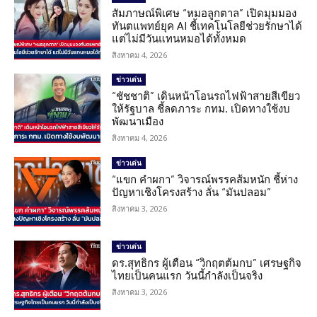
สัมภาษณ์พิเศษ “หมอลูกตาล” เปิดมุมมอง
ทันตแพทย์ยุค AI ชี้เทคโนโลยีช่วยรักษาได้
แต่ไม่มีวันแทนหมอได้ทั้งหมด
สิงหาคม 4, 2026
ข่าวเด่น
“ชัชชาติ” เดินหน้าโอนรถไฟฟ้าสายสีเขียว
ให้รัฐบาล ชี้ลดภาระ กทม. เปิดทางใช้งบ
พัฒนาเมือง
สิงหาคม 4, 2026
ข่าวเด่น
“แขก คำผกา” วิจารณ์พรรคส้มหนัก ชี้ห่าง
ปัญหาเชิงโครงสร้าง ลั่น “มันปลอม”
สิงหาคม 3, 2026
ข่าวเด่น
ดร.สุทธิกร ผู้เตือน “วิกฤตต้มกบ” เศรษฐกิจ
ไทยเป็นคนแรก วันนี้กำลังเป็นจริง
สิงหาคม 3, 2026