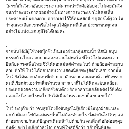
ใครๆก็มั่นใจว่าอ๊อบจะชนะ แต่ความน่ารักคืออ๊อบจะไม่เคยมั่นใจ
จนกว่าจะประกาศผลอย่างเป็นทางการ เพราะเขาไม่เคยเห็น
ประชาชนเป็นของตาย อยากเล่าไว้ให้คนหลักสี่-จตุจักรได้รู้ว่า ไม่
ว่าคุณจะเลือกเขาหรือไม่ คุณได้ผู้แทนที่เลือกประชาชนทุกคน
อย่างไม่แบ่งแยก ภูมิใจได้เลยค่ะ”
.
จากนั้นได้มีผู้ใช้เฟซบุ๊กซึ่งเป็นแนวร่วมกลุ่มสามนิ้ว ที่สนับสนุน
พรรคก้าวไกล ออกมาแสดงความไม่พอใจ ที่โบว์ ไปแสดงความ
ยินกับพรรคเพื่อไทย จึงได้คอมเม้นต์ด่าทอ โบว์ ด้วยถ้อยคำหยาบ
คาย ทำให้ โบว์ ได้ตอบกลับว่า“แสดงนิสัยซะรู้สังกัดเลย” จากนั้น
โบว์ ยังได้ตอกกลับคนที่เข้ามาด่าอีกหลายคอมเมนต์ อาทิ“เพราะ
คนที่เรียกตัวเองว่าสลิ่มจำนวน มากเขาก็ไม่ได้คิดจะขับเคลื่อน
ประเทศด้วยความเกลียดชังจนต้อง รักษาความเกลียดชังไว้ที่เดิม
ตลอดไปไง อะไรพอไปกันได้เพื่อส่วนรวมเขาก็แยกแยะได้”
.
โบว์ ระบุด้วยว่า “คนสุดโต่งถึงขั้นพูดไม่รู้เรื่องมีในทุกฝ่ายแหละ
ค่ะ ถ้าคิดจะโฟกัสแค่ตรงนั้นก็ไม่ต้องทำอะไร นั่งด่ากันไปวันๆ แต่
ถ้าอยากช่วยกันแก้ปัญหาเดินหน้าไปด้วยกัน คนที่เหลือก็ค่อยๆคุย
กันดีๆ อย่าไปเสียกำลังใจ” ก่อนที่โพสต์อีกว่า “เก็บพื้นที่และ