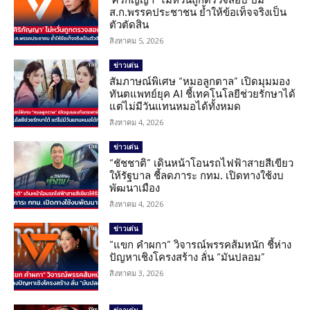
ส.ก.พรรคประชาชน ย้ำให้ข้อเท็จจริงเป็น
ตัวตัดสิน
สิงหาคม 5, 2026
ข่าวเด่น
สัมภาษณ์พิเศษ “หมอลูกตาล” เปิดมุมมอง
ทันตแพทย์ยุค AI ชี้เทคโนโลยีช่วยรักษาได้
แต่ไม่มีวันแทนหมอได้ทั้งหมด
สิงหาคม 4, 2026
ข่าวเด่น
“ชัชชาติ” เดินหน้าโอนรถไฟฟ้าสายสีเขียว
ให้รัฐบาล ชี้ลดภาระ กทม. เปิดทางใช้งบ
พัฒนาเมือง
สิงหาคม 4, 2026
ข่าวเด่น
“แขก คำผกา” วิจารณ์พรรคส้มหนัก ชี้ห่าง
ปัญหาเชิงโครงสร้าง ลั่น “มันปลอม”
สิงหาคม 3, 2026
ข่าวเด่น