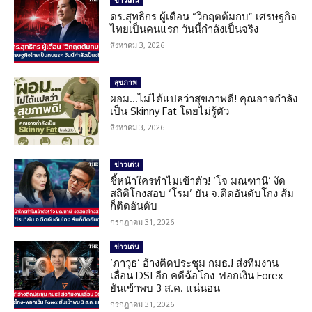
ดร.สุทธิกร ผู้เตือน “วิกฤตต้มกบ” เศรษฐกิจ
ไทยเป็นคนแรก วันนี้กำลังเป็นจริง
สิงหาคม 3, 2026
สุขภาพ
ผอม…ไม่ได้แปลว่าสุขภาพดี! คุณอาจกำลัง
เป็น Skinny Fat โดยไม่รู้ตัว
สิงหาคม 3, 2026
ข่าวเด่น
ชี้หน้าใครทำไมเข้าตัว! ‘โจ มณฑานี’ งัด
สถิติโกงสอบ ‘โรม’ ยัน จ.ติดอันดับโกง ส้ม
ก็ติดอันดับ
กรกฎาคม 31, 2026
ข่าวเด่น
‘ภาวุธ’ อ้างติดประชุม กมธ.! ส่งทีมงาน
เลื่อน DSI อีก คดีฉ้อโกง-ฟอกเงิน Forex
ยันเข้าพบ 3 ส.ค. แน่นอน
กรกฎาคม 31, 2026