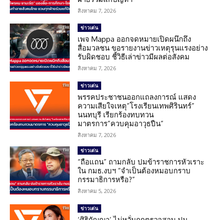
สิงหาคม 7, 2026
ข่าวเด่น
เพจ Mappa ออกจดหมายเปิดผนึกถึง
สื่อมวลชน ขอรายงานข่าวเหตุรุนแรงอย่าง
รับผิดชอบ ชี้วิธีเล่าข่าวมีผลต่อสังคม
สิงหาคม 7, 2026
ข่าวเด่น
พรรคประชาชนออกแถลงการณ์ แสดง
ความเสียใจเหตุ”โรงเรียนเทพศิรินทร์”
นนทบุรี เรียกร้องทบทวน
มาตรการ”ควบคุมอาวุธปืน”
สิงหาคม 7, 2026
ข่าวเด่น
“ถือแถน” ถามกลับ ปมข้าราชการหัวเราะ
ใน กมธ.งบฯ “จำเป็นต้องหมอบกราบ
กรรมาธิการหรือ?”
สิงหาคม 5, 2026
ข่าวเด่น
‘ศิริกัญญา’ ไม่หวั่นถูกตรวจสอบ ปม