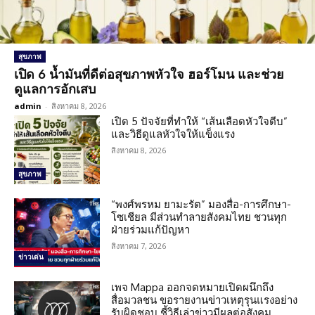
สุขภาพ
เปิด 6 น้ำมันที่ดีต่อสุขภาพหัวใจ ฮอร์โมน และช่วย
ดูแลการอักเสบ
admin
-
สิงหาคม 8, 2026
เปิด 5 ปัจจัยที่ทำให้ “เส้นเลือดหัวใจตีบ”
และวิธีดูแลหัวใจให้แข็งแรง
สิงหาคม 8, 2026
สุขภาพ
“พงศ์พรหม ยามะรัต” มองสื่อ-การศึกษา-
โซเชียล มีส่วนทำลายสังคมไทย ชวนทุก
ฝ่ายร่วมแก้ปัญหา
สิงหาคม 7, 2026
ข่าวเด่น
เพจ Mappa ออกจดหมายเปิดผนึกถึง
สื่อมวลชน ขอรายงานข่าวเหตุรุนแรงอย่าง
รับผิดชอบ ชี้วิธีเล่าข่าวมีผลต่อสังคม