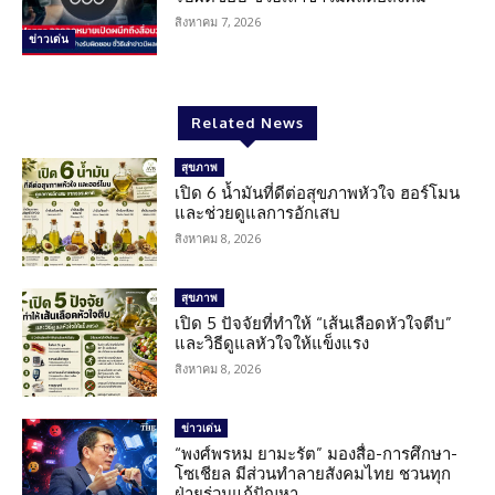
สิงหาคม 7, 2026
ข่าวเด่น
Related News
สุขภาพ
เปิด 6 น้ำมันที่ดีต่อสุขภาพหัวใจ ฮอร์โมน
และช่วยดูแลการอักเสบ
สิงหาคม 8, 2026
สุขภาพ
เปิด 5 ปัจจัยที่ทำให้ “เส้นเลือดหัวใจตีบ”
และวิธีดูแลหัวใจให้แข็งแรง
สิงหาคม 8, 2026
ข่าวเด่น
“พงศ์พรหม ยามะรัต” มองสื่อ-การศึกษา-
โซเชียล มีส่วนทำลายสังคมไทย ชวนทุก
ฝ่ายร่วมแก้ปัญหา