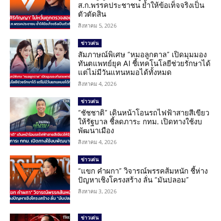
ส.ก.พรรคประชาชน ย้ำให้ข้อเท็จจริงเป็น
ตัวตัดสิน
สิงหาคม 5, 2026
ข่าวเด่น
สัมภาษณ์พิเศษ “หมอลูกตาล” เปิดมุมมอง
ทันตแพทย์ยุค AI ชี้เทคโนโลยีช่วยรักษาได้
แต่ไม่มีวันแทนหมอได้ทั้งหมด
สิงหาคม 4, 2026
ข่าวเด่น
“ชัชชาติ” เดินหน้าโอนรถไฟฟ้าสายสีเขียว
ให้รัฐบาล ชี้ลดภาระ กทม. เปิดทางใช้งบ
พัฒนาเมือง
สิงหาคม 4, 2026
ข่าวเด่น
“แขก คำผกา” วิจารณ์พรรคส้มหนัก ชี้ห่าง
ปัญหาเชิงโครงสร้าง ลั่น “มันปลอม”
สิงหาคม 3, 2026
ข่าวเด่น