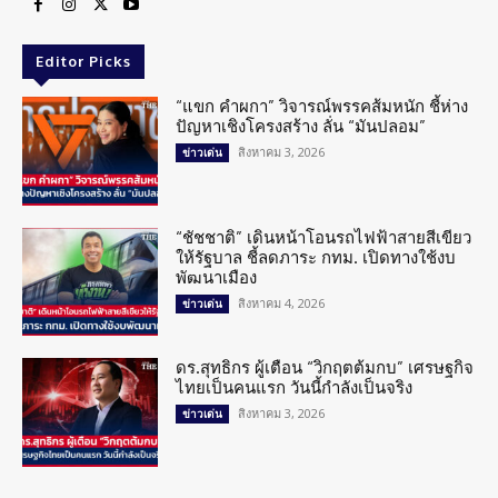
Editor Picks
“แขก คำผกา” วิจารณ์พรรคส้มหนัก ชี้ห่าง
ปัญหาเชิงโครงสร้าง ลั่น “มันปลอม”
สิงหาคม 3, 2026
ข่าวเด่น
“ชัชชาติ” เดินหน้าโอนรถไฟฟ้าสายสีเขียว
ให้รัฐบาล ชี้ลดภาระ กทม. เปิดทางใช้งบ
พัฒนาเมือง
สิงหาคม 4, 2026
ข่าวเด่น
ดร.สุทธิกร ผู้เตือน “วิกฤตต้มกบ” เศรษฐกิจ
ไทยเป็นคนแรก วันนี้กำลังเป็นจริง
สิงหาคม 3, 2026
ข่าวเด่น