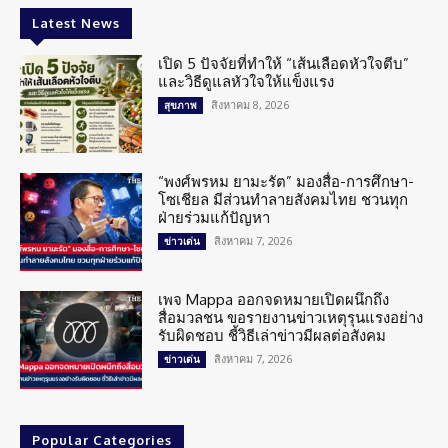
Latest News
เปิด 5 ปัจจัยที่ทำให้ “เส้นเลือดหัวใจตีบ”
และวิธีดูแลหัวใจให้แข็งแรง
สิงหาคม 8, 2026
สุขภาพ
“พงศ์พรหม ยามะรัต” มองสื่อ-การศึกษา-
โซเชียล มีส่วนทำลายสังคมไทย ชวนทุก
ฝ่ายร่วมแก้ปัญหา
สิงหาคม 7, 2026
ข่าวเด่น
เพจ Mappa ออกจดหมายเปิดผนึกถึง
สื่อมวลชน ขอรายงานข่าวเหตุรุนแรงอย่าง
รับผิดชอบ ชี้วิธีเล่าข่าวมีผลต่อสังคม
สิงหาคม 7, 2026
ข่าวเด่น
Popular Categories