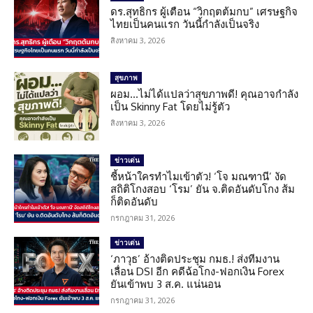
ดร.สุทธิกร ผู้เตือน “วิกฤตต้มกบ” เศรษฐกิจ
ไทยเป็นคนแรก วันนี้กำลังเป็นจริง
สิงหาคม 3, 2026
สุขภาพ
ผอม…ไม่ได้แปลว่าสุขภาพดี! คุณอาจกำลัง
เป็น Skinny Fat โดยไม่รู้ตัว
สิงหาคม 3, 2026
ข่าวเด่น
ชี้หน้าใครทำไมเข้าตัว! ‘โจ มณฑานี’ งัด
สถิติโกงสอบ ‘โรม’ ยัน จ.ติดอันดับโกง ส้ม
ก็ติดอันดับ
กรกฎาคม 31, 2026
ข่าวเด่น
‘ภาวุธ’ อ้างติดประชุม กมธ.! ส่งทีมงาน
เลื่อน DSI อีก คดีฉ้อโกง-ฟอกเงิน Forex
ยันเข้าพบ 3 ส.ค. แน่นอน
กรกฎาคม 31, 2026