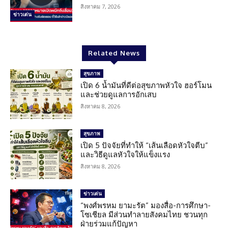
สิงหาคม 7, 2026
ข่าวเด่น
Related News
สุขภาพ
เปิด 6 น้ำมันที่ดีต่อสุขภาพหัวใจ ฮอร์โมน
และช่วยดูแลการอักเสบ
สิงหาคม 8, 2026
สุขภาพ
เปิด 5 ปัจจัยที่ทำให้ “เส้นเลือดหัวใจตีบ”
และวิธีดูแลหัวใจให้แข็งแรง
สิงหาคม 8, 2026
ข่าวเด่น
“พงศ์พรหม ยามะรัต” มองสื่อ-การศึกษา-
โซเชียล มีส่วนทำลายสังคมไทย ชวนทุก
ฝ่ายร่วมแก้ปัญหา