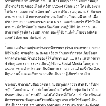
กรรมการป้องกันปราบปรามและแก้ไขปัญหาการเผยแพร่ข้อมูล
เท็จทางสื่อสังคมออนไลน์ ครั้งที่ 1/2564 เปิดเผยว่า โดยที่ประชุม
ได้รับทราบผลการดำเนินงานด้านการปรับปรุงกฎหมายลำดับรอง
ตาม พ.ร.บ.ว่าด้วยการกระทำความผิดเกี่ยวกับคอมพิวเตอร์ เพื่อ
ปรับปรุงประกาศกระทรวงฯ ตาม พ.ร.บ.คอมพิวเตอร์ฯ ที่ใช้บังคับ
มานานเพื่อให้ทันสมัย สอดคล้องกับแนวปฏิบัติที่เป็นสากล และ
สามารถพิสูจน์และยืนยันตัวตนของผู้ใช้งานทั้งในโซเชียลมีเดีย
และดิจิทัลแพลตฟอร์มต่างๆ
.
โดยคณะทำงานอยู่ระหว่างการพิจารณา (ร่าง) ประกาศกระทรวง
ดิจิทัลเพื่อเศรษฐกิจและสังคม เรื่องหลักเกณฑ์การจัดเก็บข้อมูล
จราจรทางคอมพิวเตอร์ของผู้ให้บริการ พ.ศ. …. และแนวทางการ
กำกับดูแลและการลงทะเบียนผู้ใช้งาน Social Media โดยดูจาก
แนวทางของต่างประเทศเป็นต้นแบบ คาดว่าจะแล้วเสร็จในเดือน
มิถุนายนนี้ และจะรับฟังความคิดเห็นจากผู้เกี่ยวข้องต่อไป
.
ช่วงตอบคำถามกับสื่อมวลชน นายชัยวุฒิกล่าวว่า สำหรับกรุ๊ปเฟ
ซบุ๊ก “โยกย้าย มาส่ายสะโพกโยกย้าย” หรือชื่อกลุ่มเดิมว่า “ย้าย
ประเทศกันเถอะ” ทางดีอีเอสไม่ได้มีการสั่งปิดไปอย่างใด เพียงแต่
มีการรวบรวมข้อมูลคนที่โพสต์ผิดกฎหมาย หรือใช้ข้อมูลที่เป็น
เท็จ ซึ่งกำลังรวบรวมพยานหลักฐานอยู่ การที่ประชาชนจะตั้งกลุ่ม