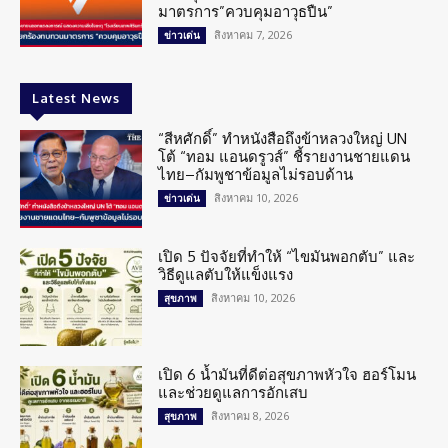
มาตรการ”ควบคุมอาวุธปืน”
สิงหาคม 7, 2026
ข่าวเด่น
Latest News
“สีหศักดิ์” ทำหนังสือถึงข้าหลวงใหญ่ UN
โต้ “ทอม แอนดรูวส์” ชี้รายงานชายแดน
ไทย–กัมพูชาข้อมูลไม่รอบด้าน
สิงหาคม 10, 2026
ข่าวเด่น
เปิด 5 ปัจจัยที่ทำให้ “ไขมันพอกตับ” และ
วิธีดูแลตับให้แข็งแรง
สิงหาคม 10, 2026
สุขภาพ
เปิด 6 น้ำมันที่ดีต่อสุขภาพหัวใจ ฮอร์โมน
และช่วยดูแลการอักเสบ
สิงหาคม 8, 2026
สุขภาพ