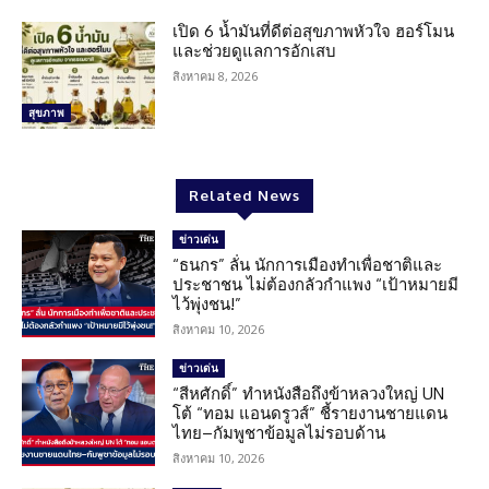
เปิด 6 น้ำมันที่ดีต่อสุขภาพหัวใจ ฮอร์โมน
และช่วยดูแลการอักเสบ
สิงหาคม 8, 2026
สุขภาพ
Related News
ข่าวเด่น
“ธนกร” ลั่น นักการเมืองทำเพื่อชาติและ
ประชาชน ไม่ต้องกลัวกำแพง “เป้าหมายมี
ไว้พุ่งชน!”
สิงหาคม 10, 2026
ข่าวเด่น
“สีหศักดิ์” ทำหนังสือถึงข้าหลวงใหญ่ UN
โต้ “ทอม แอนดรูวส์” ชี้รายงานชายแดน
ไทย–กัมพูชาข้อมูลไม่รอบด้าน
สิงหาคม 10, 2026