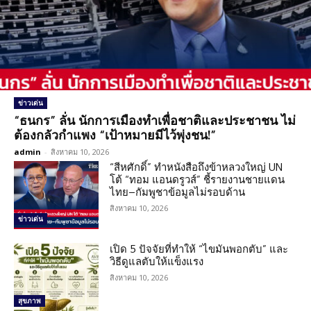
ข่าวเด่น
“ธนกร” ลั่น นักการเมืองทำเพื่อชาติและประชาชน ไม่
ต้องกลัวกำแพง “เป้าหมายมีไว้พุ่งชน!”
admin
-
สิงหาคม 10, 2026
“สีหศักดิ์” ทำหนังสือถึงข้าหลวงใหญ่ UN
โต้ “ทอม แอนดรูวส์” ชี้รายงานชายแดน
ไทย–กัมพูชาข้อมูลไม่รอบด้าน
สิงหาคม 10, 2026
ข่าวเด่น
เปิด 5 ปัจจัยที่ทำให้ “ไขมันพอกตับ” และ
วิธีดูแลตับให้แข็งแรง
สิงหาคม 10, 2026
สุขภาพ