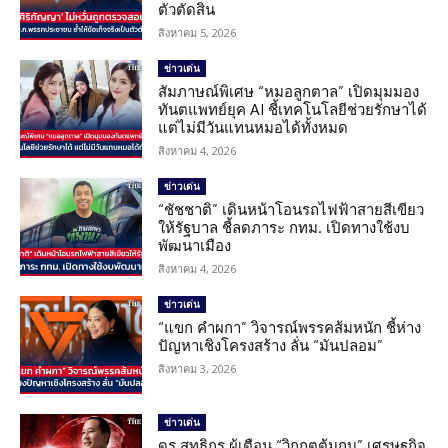
ตัวตัดสิน
สิงหาคม 5, 2026
ข่าวเด่น
สัมภาษณ์พิเศษ “หมอลูกตาล” เปิดมุมมอง
ทันตแพทย์ยุค AI ชี้เทคโนโลยีช่วยรักษาได้
แต่ไม่มีวันแทนหมอได้ทั้งหมด
สิงหาคม 4, 2026
ข่าวเด่น
“ชัชชาติ” เดินหน้าโอนรถไฟฟ้าสายสีเขียว
ให้รัฐบาล ชี้ลดภาระ กทม. เปิดทางใช้งบ
พัฒนาเมือง
สิงหาคม 4, 2026
ข่าวเด่น
“แขก คำผกา” วิจารณ์พรรคส้มหนัก ชี้ห่าง
ปัญหาเชิงโครงสร้าง ลั่น “มันปลอม”
สิงหาคม 3, 2026
ข่าวเด่น
ดร.สุทธิกร ผู้เตือน “วิกฤตต้มกบ” เศรษฐกิจ