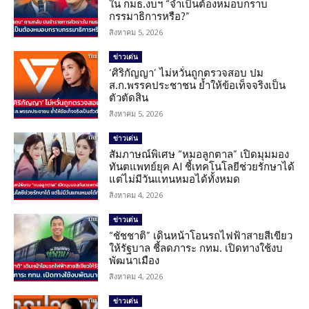
ใน กมธ.งบฯ “จำเป็นต้องหมอบกราบ
กรรมาธิการหรือ?”
สิงหาคม 5, 2026
ข่าวเด่น
‘ศิริกัญญา’ ไม่หวั่นถูกตรวจสอบ ปม
ส.ก.พรรคประชาชน ย้ำให้ข้อเท็จจริงเป็น
ตัวตัดสิน
สิงหาคม 5, 2026
ข่าวเด่น
สัมภาษณ์พิเศษ “หมอลูกตาล” เปิดมุมมอง
ทันตแพทย์ยุค AI ชี้เทคโนโลยีช่วยรักษาได้
แต่ไม่มีวันแทนหมอได้ทั้งหมด
สิงหาคม 4, 2026
ข่าวเด่น
“ชัชชาติ” เดินหน้าโอนรถไฟฟ้าสายสีเขียว
ให้รัฐบาล ชี้ลดภาระ กทม. เปิดทางใช้งบ
พัฒนาเมือง
สิงหาคม 4, 2026
ข่าวเด่น