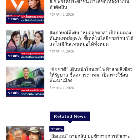
ส.ก.พรรคประชาชน ย้ำให้ข้อเท็จจริงเป็น
ตัวตัดสิน
สิงหาคม 5, 2026
ข่าวเด่น
สัมภาษณ์พิเศษ “หมอลูกตาล” เปิดมุมมอง
ทันตแพทย์ยุค AI ชี้เทคโนโลยีช่วยรักษาได้
แต่ไม่มีวันแทนหมอได้ทั้งหมด
สิงหาคม 4, 2026
ข่าวเด่น
“ชัชชาติ” เดินหน้าโอนรถไฟฟ้าสายสีเขียว
ให้รัฐบาล ชี้ลดภาระ กทม. เปิดทางใช้งบ
พัฒนาเมือง
สิงหาคม 4, 2026
ข่าวเด่น
Related News
ข่าวเด่น
“ถือแถน” ถามกลับ ปมข้าราชการหัวเราะ