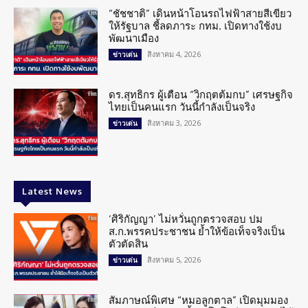
“ชัชชาติ” เดินหน้าโอนรถไฟฟ้าสายสีเขียว
ให้รัฐบาล ชี้ลดภาระ กทม. เปิดทางใช้งบ
พัฒนาเมือง
สิงหาคม 4, 2026
ข่าวเด่น
ดร.สุทธิกร ผู้เตือน “วิกฤตต้มกบ” เศรษฐกิจ
ไทยเป็นคนแรก วันนี้กำลังเป็นจริง
สิงหาคม 3, 2026
ข่าวเด่น
Latest News
‘ศิริกัญญา’ ไม่หวั่นถูกตรวจสอบ ปม
ส.ก.พรรคประชาชน ย้ำให้ข้อเท็จจริงเป็น
ตัวตัดสิน
สิงหาคม 5, 2026
ข่าวเด่น
สัมภาษณ์พิเศษ “หมอลูกตาล” เปิดมุมมอง