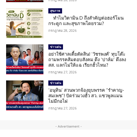
สุขภาพ
ทำไมวิตามิน D ถึงสำคัญต่อฮอร์โมน
กระดูก และสุขภาพโดยรวม?
กรกฎาคม 28, 2026
ข่าวเด่น
อย่าใช้ศาลเตี้ยตัดสิน! ‘วัชรพงศ์’ ทุบโต๊ะ
ถามพรรคส้มตอบสังคม ดึง ‘ปาล์ม’ ดึงลง
สส. แลกไม่ให้แฉ เรียกฮั้วไหม?
กรกฎาคม 27, 2026
ข่าวเด่น
‘อนุทิน’ สวนพวกจ้องยุบพรรค “รำคาญ-
สมเพช”! ปัดร่วมวงฮั้ว สว. แซวพูลแมน
ไม่มีกอไผ่
กรกฎาคม 27, 2026
- Advertisement -