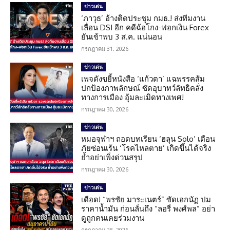
ข่าวเด่น
‘ภาวุธ’ อ้างติดประชุม กมธ.! ส่งทีมงาน
เลื่อน DSI อีก คดีฉ้อโกง-ฟอกเงิน Forex
ยันเข้าพบ 3 ส.ค. แน่นอน
กรกฎาคม 31, 2026
ข่าวเด่น
เพจดังขยี้หนังสือ ‘แก้วตา’ แฉพรรคส้ม
ปกป้องภาพลักษณ์ ซัดอุบาทว์ลัทธิคลั่ง
ทางการเมือง อุ้มละเมิดทางเพศ!
กรกฎาคม 30, 2026
ข่าวเด่น
หมอจุฬาฯ ถอดบทเรียน ‘ฮลุน Solo’ เตือน
ภัยซ่อนเร้น ‘โรคไหลตาย’ เกิดขึ้นได้จริง
ย้ำอย่าเพิ่งด่วนสรุป
กรกฎาคม 30, 2026
ข่าวเด่น
เดือด! “พรชัย มาระเนตร์” ซัดเอกนัฏ ปม
ราคาน้ำมัน ก่อนลั่นถึง “ลอรี่ พงศ์พล” อย่า
ดูถูกคนเคยร่วมงาน
กรกฎาคม 28, 2026