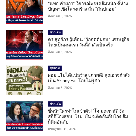
“แขก คำผกา” วิจารณ์พรรคส้มหนัก ชี้ห่าง
ปัญหาเชิงโครงสร้าง ลั่น “มันปลอม”
สิงหาคม 3, 2026
ข่าวเด่น
ดร.สุทธิกร ผู้เตือน “วิกฤตต้มกบ” เศรษฐกิจ
ไทยเป็นคนแรก วันนี้กำลังเป็นจริง
สิงหาคม 3, 2026
สุขภาพ
ผอม…ไม่ได้แปลว่าสุขภาพดี! คุณอาจกำลัง
เป็น Skinny Fat โดยไม่รู้ตัว
สิงหาคม 3, 2026
ข่าวเด่น
ชี้หน้าใครทำไมเข้าตัว! ‘โจ มณฑานี’ งัด
สถิติโกงสอบ ‘โรม’ ยัน จ.ติดอันดับโกง ส้ม
ก็ติดอันดับ
กรกฎาคม 31, 2026