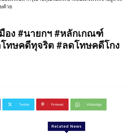
ษด้วย
มือง #นายกฯ #หลักเกณฑ์
โทษคดีทุจริต #ลดโทษคดีโกง
Twitter
Pinterest
WhatsApp
Related News