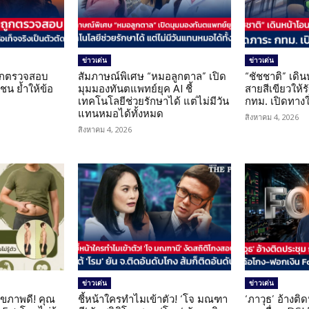
ข่าวเด่น
ข่าวเด่น
นถูกตรวจสอบ
สัมภาษณ์พิเศษ “หมอลูกตาล” เปิด
“ชัชชาติ” เดิ
น ย้ำให้ข้อ
มุมมองทันตแพทย์ยุค AI ชี้
สายสีเขียวให้
น
เทคโนโลยีช่วยรักษาได้ แต่ไม่มีวัน
กทม. เปิดทาง
แทนหมอได้ทั้งหมด
สิงหาคม 4, 2026
สิงหาคม 4, 2026
ข่าวเด่น
ข่าวเด่น
ุขภาพดี! คุณ
ชี้หน้าใครทำไมเข้าตัว! ‘โจ มณฑา
‘ภาวุธ’ อ้างติ