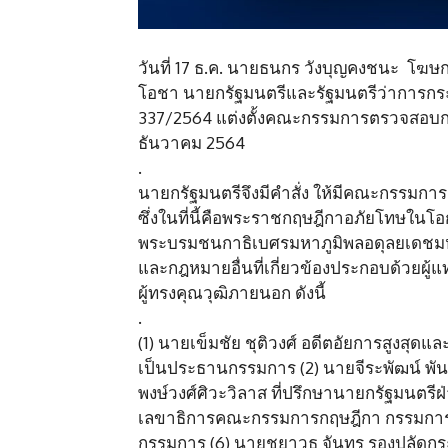
วันที่ 17 ธ.ค. นายธนกร วังบุญคงชนะ โฆษก
โอชา นายกรัฐมนตรีและรัฐมนตรีว่าการกระ
337/2564 แต่งตั้งคณะกรรมการตรวจสอบกา
ธันวาคม 2564
.
นายกรัฐมนตรีจึงมีคำสั่ง ให้มีคณะกรร
ซึ่งในที่นี้คือพระราชกฤษฎีกาอภัยโทษใ
พระบรมชนกาธิเบศรมหาภูมิพลอดุลยเดชมหา
และกฎหมายอื่นที่เกี่ยวข้องประกอบด้วยผ
ผู้ทรงคุณวุฒิภายนอก ดังนี้
.
(1) นายเข็มชัย ชุติวงศ์ อดีตอัยการสูง
เป็นประธานกรรมการ (2) นายจีระพัฒน์ พัน
พงษ์วงศ์ศิวะวิลาส ที่ปรึกษานายกรัฐมนตร
เลขาธิการคณะกรรมการกฤษฎีกา กรรมการ (
กรรมการ (6) นายชยาวุธ จันทร รองปลัดกร