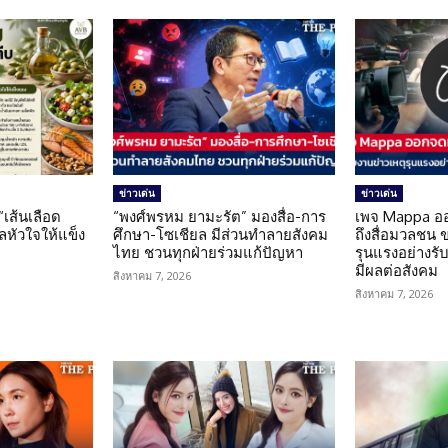
ข่าวเด่น
ข่าวเด่น
 “เส้นเลือด
“พงศ์พรหม ยามะรัต” มองสื่อ-การ
เพจ Mappa อ
แลหัวใจให้แข็ง
ศึกษา-โซเชียล มีส่วนทำลายสังคม
ถึงสื่อมวลชน 
ไทย ชวนทุกฝ่ายร่วมแก้ปัญหา
รุนแรงอย่างรับผ
มีผลต่อสังคม
สิงหาคม 7, 2026
สิงหาคม 7, 2026