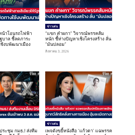
ข่าวเด่น
นหน้าโอนรถไฟฟ้า
“แขก คำผกา” วิจารณ์พรรคส้ม
รัฐบาล ชี้ลดภาระ
หนัก ชี้ห่างปัญหาเชิงโครงสร้าง ลั่น
ใช้งบพัฒนาเมือง
“มันปลอม”
สิงหาคม 3, 2026
ข่าวเด่น
ดประชุม กมธ.! ส่งทีม
เพจดังขยี้หนังสือ ‘แก้วตา’ แฉพรรค