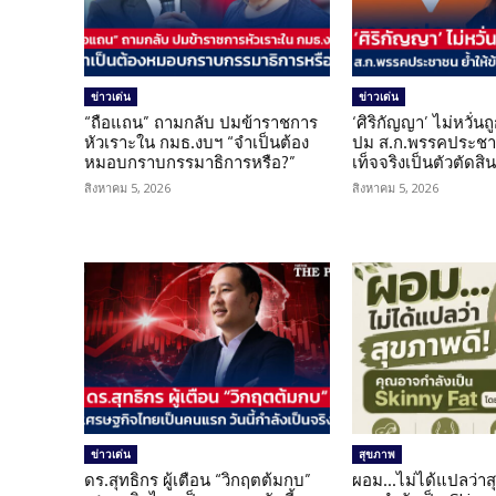
ข่าวเด่น
ข่าวเด่น
“ถือแถน” ถามกลับ ปมข้าราชการ
‘ศิริกัญญา’ ไม่หวั่
หัวเราะใน กมธ.งบฯ “จำเป็นต้อง
ปม ส.ก.พรรคประชาช
หมอบกราบกรรมาธิการหรือ?”
เท็จจริงเป็นตัวตัดสิ
สิงหาคม 5, 2026
สิงหาคม 5, 2026
ข่าวเด่น
สุขภาพ
ดร.สุทธิกร ผู้เตือน “วิกฤตต้มกบ”
ผอม…ไม่ได้แปลว่าส