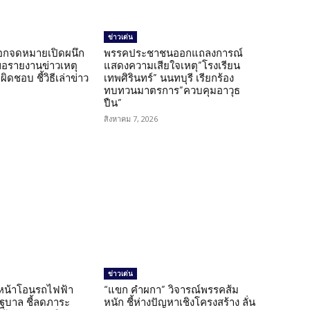
ข่าวเด่น
อกจดหมายเปิดผนึก
พรรคประชาชนออกแถลงการณ์
ขอรายงานข่าวเหตุ
แสดงความเสียใจเหตุ”โรงเรียน
ิดชอบ ชี้วิธีเล่าข่าว
เทพศิรินทร์” นนทบุรี เรียกร้อง
ทบทวนมาตรการ”ควบคุมอาวุธ
ปืน”
สิงหาคม 7, 2026
ข่าวเด่น
นหน้าโอนรถไฟฟ้า
“แขก คำผกา” วิจารณ์พรรคส้ม
รัฐบาล ชี้ลดภาระ
หนัก ชี้ห่างปัญหาเชิงโครงสร้าง ลั่น