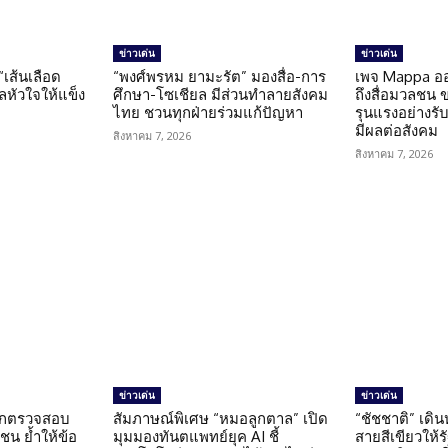
ข่าวเด่น
ข่าวเด่น
 “เส้นเลือด
“พงศ์พรหม ยามะรัต” มองสื่อ-การ
เพจ Mappa อ
แลหัวใจให้แข็ง
ศึกษา-โซเชียล มีส่วนทำลายสังคม
ถึงสื่อมวลชน 
ไทย ชวนทุกฝ่ายร่วมแก้ปัญหา
รุนแรงอย่างรับผ
มีผลต่อสังคม
สิงหาคม 7, 2026
สิงหาคม 7, 2026
ข่าวเด่น
ข่าวเด่น
นถูกตรวจสอบ
สัมภาษณ์พิเศษ “หมอลูกตาล” เปิด
“ชัชชาติ” เดิ
น ย้ำให้ข้อ
มุมมองทันตแพทย์ยุค AI ชี้
สายสีเขียวให้