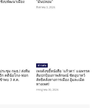
ใช้งบพัฒนาเมือง
“มันปลอม”
สิงหาคม 3, 2026
ข่าวเด่น
ดประชุม กมธ.! ส่งทีม
เพจดังขยี้หนังสือ ‘แก้วตา’ แฉพรรค
 อีก คดีฉ้อโกง-ฟอก
ส้มปกป้องภาพลักษณ์ ซัดอุบาทว์
เข้าพบ 3 ส.ค.
ลัทธิคลั่งทางการเมือง อุ้มละเมิด
ทางเพศ!
กรกฎาคม 30, 2026