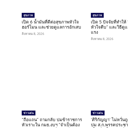
สุขภาพ
สุขภาพ
เปิด 6 น้ำมันที่ดีต่อสุขภาพหัวใจ
เปิด 5 ปัจจัยที่ทำให้
ฮอร์โมน และช่วยดูแลการอักเสบ
หัวใจตีบ” และวิธีดู
แรง
สิงหาคม 8, 2026
สิงหาคม 8, 2026
ข่าวเด่น
ข่าวเด่น
“ถือแถน” ถามกลับ ปมข้าราชการ
‘ศิริกัญญา’ ไม่หวั่
หัวเราะใน กมธ.งบฯ “จำเป็นต้อง
ปม ส.ก.พรรคประชาช