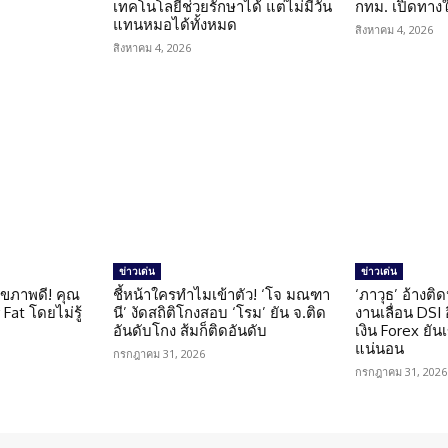
น
เทคโนโลยีช่วยรักษาได้ แต่ไม่มีวัน
กทม. เปิดทาง
แทนหมอได้ทั้งหมด
สิงหาคม 4, 2026
สิงหาคม 4, 2026
ข่าวเด่น
ข่าวเด่น
ุขภาพดี! คุณ
ชี้หน้าใครทำไมเข้าตัว! ‘โจ มณฑา
‘ภาวุธ’ อ้างติ
Fat โดยไม่รู้
นี’ งัดสถิติโกงสอบ ‘โรม’ ยัน จ.ติด
งานเลื่อน DSI
อันดับโกง ส้มก็ติดอันดับ
เงิน Forex ยัน
แน่นอน
กรกฎาคม 31, 2026
กรกฎาคม 31, 2026