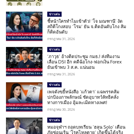
ข่าวเด่น
ชี้หน้าใครทำไมเข้าตัว! ‘โจ มณฑานี’ งัด
สถิติโกงสอบ ‘โรม’ ยัน จ.ติดอันดับโกง ส้ม
ก็ติดอันดับ
กรกฎาคม 31, 2026
ข่าวเด่น
‘ภาวุธ’ อ้างติดประชุม กมธ.! ส่งทีมงาน
เลื่อน DSI อีก คดีฉ้อโกง-ฟอกเงิน Forex
ยันเข้าพบ 3 ส.ค. แน่นอน
กรกฎาคม 31, 2026
ข่าวเด่น
เพจดังขยี้หนังสือ ‘แก้วตา’ แฉพรรคส้ม
ปกป้องภาพลักษณ์ ซัดอุบาทว์ลัทธิคลั่ง
ทางการเมือง อุ้มละเมิดทางเพศ!
กรกฎาคม 30, 2026
ข่าวเด่น
หมอจุฬาฯ ถอดบทเรียน ‘ฮลุน Solo’ เตือน
ภัยซ่อนเร้น ‘โรคไหลตาย’ เกิดขึ้นได้จริง