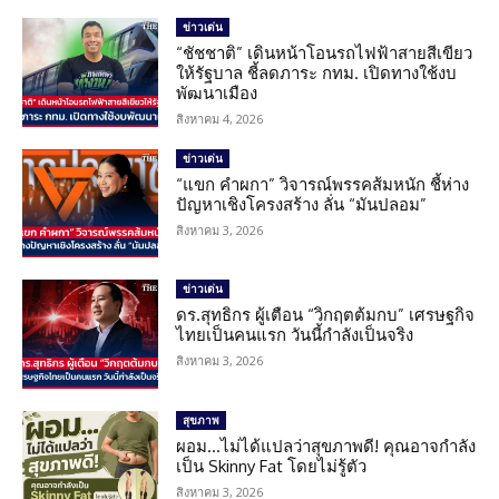
ข่าวเด่น
“ชัชชาติ” เดินหน้าโอนรถไฟฟ้าสายสีเขียว
ให้รัฐบาล ชี้ลดภาระ กทม. เปิดทางใช้งบ
พัฒนาเมือง
สิงหาคม 4, 2026
ข่าวเด่น
“แขก คำผกา” วิจารณ์พรรคส้มหนัก ชี้ห่าง
ปัญหาเชิงโครงสร้าง ลั่น “มันปลอม”
สิงหาคม 3, 2026
ข่าวเด่น
ดร.สุทธิกร ผู้เตือน “วิกฤตต้มกบ” เศรษฐกิจ
ไทยเป็นคนแรก วันนี้กำลังเป็นจริง
สิงหาคม 3, 2026
สุขภาพ
ผอม…ไม่ได้แปลว่าสุขภาพดี! คุณอาจกำลัง
เป็น Skinny Fat โดยไม่รู้ตัว
สิงหาคม 3, 2026