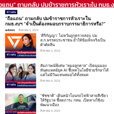
ข่าวเด่น
“ถือแถน” ถามกลับ ปมข้าราชการหัวเราะใน
กมธ.งบฯ “จำเป็นต้องหมอบกราบกรรมาธิการหรือ?”
admin
-
สิงหาคม 5, 2026
‘ศิริกัญญา’ ไม่หวั่นถูกตรวจสอบ ปม
ส.ก.พรรคประชาชน ย้ำให้ข้อเท็จจริงเป็น
ตัวตัดสิน
สิงหาคม 5, 2026
ข่าวเด่น
สัมภาษณ์พิเศษ “หมอลูกตาล” เปิดมุมมอง
ทันตแพทย์ยุค AI ชี้เทคโนโลยีช่วยรักษาได้
แต่ไม่มีวันแทนหมอได้ทั้งหมด
สิงหาคม 4, 2026
ข่าวเด่น
“ชัชชาติ” เดินหน้าโอนรถไฟฟ้าสายสีเขียว
ให้รัฐบาล ชี้ลดภาระ กทม. เปิดทางใช้งบ
พัฒนาเมือง
สิงหาคม 4, 2026