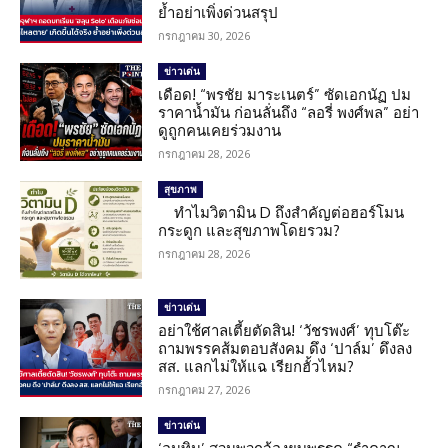
ย้ำอย่าเพิ่งด่วนสรุป
กรกฎาคม 30, 2026
ข่าวเด่น
เดือด! “พรชัย มาระเนตร์” ซัดเอกนัฏ ปม
ราคาน้ำมัน ก่อนลั่นถึง “ลอรี่ พงศ์พล” อย่า
ดูถูกคนเคยร่วมงาน
กรกฎาคม 28, 2026
สุขภาพ
ทำไมวิตามิน D ถึงสำคัญต่อฮอร์โมน
กระดูก และสุขภาพโดยรวม?
กรกฎาคม 28, 2026
ข่าวเด่น
อย่าใช้ศาลเตี้ยตัดสิน! ‘วัชรพงศ์’ ทุบโต๊ะ
ถามพรรคส้มตอบสังคม ดึง ‘ปาล์ม’ ดึงลง
สส. แลกไม่ให้แฉ เรียกฮั้วไหม?
กรกฎาคม 27, 2026
ข่าวเด่น