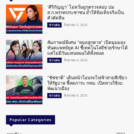
‘ศิริกัญญา’ ไม่หวั่นถูกตรวจสอบ ปม
ส.ก.พรรคประชาชน ย้ำให้ข้อเท็จจริงเป็น
ตัวตัดสิน
สิงหาคม 5, 2026
ข่าวเด่น
สัมภาษณ์พิเศษ “หมอลูกตาล” เปิดมุมมอง
ทันตแพทย์ยุค AI ชี้เทคโนโลยีช่วยรักษาได้
แต่ไม่มีวันแทนหมอได้ทั้งหมด
สิงหาคม 4, 2026
ข่าวเด่น
“ชัชชาติ” เดินหน้าโอนรถไฟฟ้าสายสีเขียว
ให้รัฐบาล ชี้ลดภาระ กทม. เปิดทางใช้งบ
พัฒนาเมือง
สิงหาคม 4, 2026
ข่าวเด่น
Popular Categories