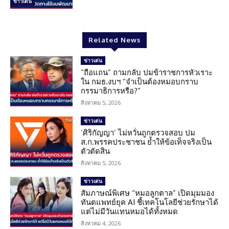
ข่าวเด่น
Related News
ข่าวเด่น
“ถือแถน” ถามกลับ ปมข้าราชการหัวเราะ
ใน กมธ.งบฯ “จำเป็นต้องหมอบกราบ
กรรมาธิการหรือ?”
สิงหาคม 5, 2026
ข่าวเด่น
‘ศิริกัญญา’ ไม่หวั่นถูกตรวจสอบ ปม
ส.ก.พรรคประชาชน ย้ำให้ข้อเท็จจริงเป็น
ตัวตัดสิน
สิงหาคม 5, 2026
ข่าวเด่น
สัมภาษณ์พิเศษ “หมอลูกตาล” เปิดมุมมอง
ทันตแพทย์ยุค AI ชี้เทคโนโลยีช่วยรักษาได้
แต่ไม่มีวันแทนหมอได้ทั้งหมด
สิงหาคม 4, 2026