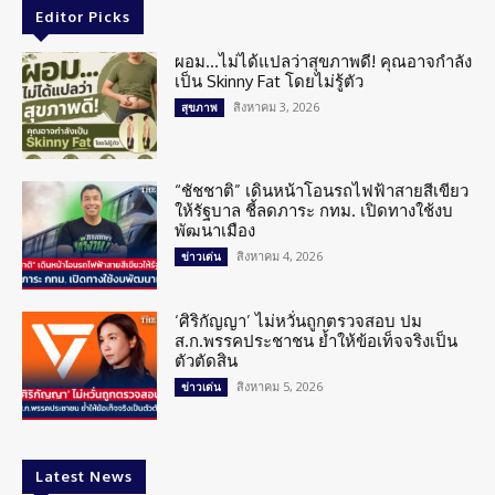
Editor Picks
ผอม…ไม่ได้แปลว่าสุขภาพดี! คุณอาจกำลัง
เป็น Skinny Fat โดยไม่รู้ตัว
สิงหาคม 3, 2026
สุขภาพ
“ชัชชาติ” เดินหน้าโอนรถไฟฟ้าสายสีเขียว
ให้รัฐบาล ชี้ลดภาระ กทม. เปิดทางใช้งบ
พัฒนาเมือง
สิงหาคม 4, 2026
ข่าวเด่น
‘ศิริกัญญา’ ไม่หวั่นถูกตรวจสอบ ปม
ส.ก.พรรคประชาชน ย้ำให้ข้อเท็จจริงเป็น
ตัวตัดสิน
สิงหาคม 5, 2026
ข่าวเด่น
Latest News