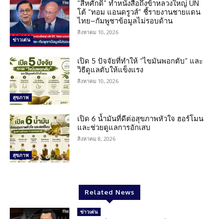
“สีหศักดิ์” ทำหนังสือถึงข้าหลวงใหญ่ UN
โต้ “ทอม แอนดรูวส์” ชี้รายงานชายแดน
ไทย–กัมพูชาข้อมูลไม่รอบด้าน
สิงหาคม 10, 2026
ข่าวเด่น
เปิด 5 ปัจจัยที่ทำให้ “ไขมันพอกตับ” และ
วิธีดูแลตับให้แข็งแรง
สิงหาคม 10, 2026
สุขภาพ
เปิด 6 น้ำมันที่ดีต่อสุขภาพหัวใจ ฮอร์โมน
และช่วยดูแลการอักเสบ
สิงหาคม 8, 2026
สุขภาพ
Related News
ข่าวเด่น