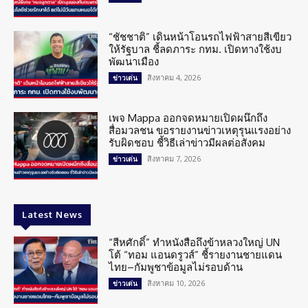
“ชัชชาติ” เดินหน้าโอนรถไฟฟ้าสายสีเขียว
ให้รัฐบาล ชี้ลดภาระ กทม. เปิดทางใช้งบ
พัฒนาเมือง
สิงหาคม 4, 2026
ข่าวเด่น
เพจ Mappa ออกจดหมายเปิดผนึกถึง
สื่อมวลชน ขอรายงานข่าวเหตุรุนแรงอย่าง
รับผิดชอบ ชี้วิธีเล่าข่าวมีผลต่อสังคม
สิงหาคม 7, 2026
ข่าวเด่น
Latest News
“สีหศักดิ์” ทำหนังสือถึงข้าหลวงใหญ่ UN
โต้ “ทอม แอนดรูวส์” ชี้รายงานชายแดน
ไทย–กัมพูชาข้อมูลไม่รอบด้าน
สิงหาคม 10, 2026
ข่าวเด่น