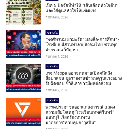
เปิด 5 ปัจจัยที่ทำให้ “เส้นเลือดหัวใจตีบ”
และวิธีดูแลหัวใจให้แข็งแรง
สิงหาคม 8, 2026
ข่าวเด่น
“พงศ์พรหม ยามะรัต” มองสื่อ-การศึกษา-
โซเชียล มีส่วนทำลายสังคมไทย ชวนทุก
ฝ่ายร่วมแก้ปัญหา
สิงหาคม 7, 2026
ข่าวเด่น
เพจ Mappa ออกจดหมายเปิดผนึกถึง
สื่อมวลชน ขอรายงานข่าวเหตุรุนแรงอย่าง
รับผิดชอบ ชี้วิธีเล่าข่าวมีผลต่อสังคม
สิงหาคม 7, 2026
ข่าวเด่น
พรรคประชาชนออกแถลงการณ์ แสดง
ความเสียใจเหตุ”โรงเรียนเทพศิรินทร์”
นนทบุรี เรียกร้องทบทวน
มาตรการ”ควบคุมอาวุธปืน”