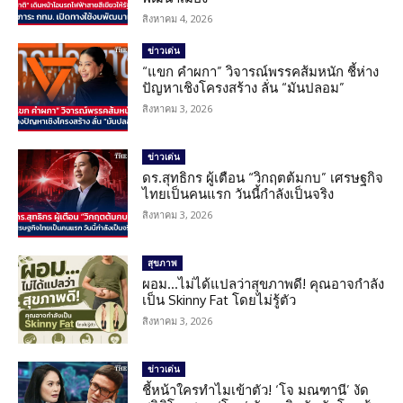
สิงหาคม 4, 2026
ข่าวเด่น
“แขก คำผกา” วิจารณ์พรรคส้มหนัก ชี้ห่าง
ปัญหาเชิงโครงสร้าง ลั่น “มันปลอม”
สิงหาคม 3, 2026
ข่าวเด่น
ดร.สุทธิกร ผู้เตือน “วิกฤตต้มกบ” เศรษฐกิจ
ไทยเป็นคนแรก วันนี้กำลังเป็นจริง
สิงหาคม 3, 2026
สุขภาพ
ผอม…ไม่ได้แปลว่าสุขภาพดี! คุณอาจกำลัง
เป็น Skinny Fat โดยไม่รู้ตัว
สิงหาคม 3, 2026
ข่าวเด่น
ชี้หน้าใครทำไมเข้าตัว! ‘โจ มณฑานี’ งัด