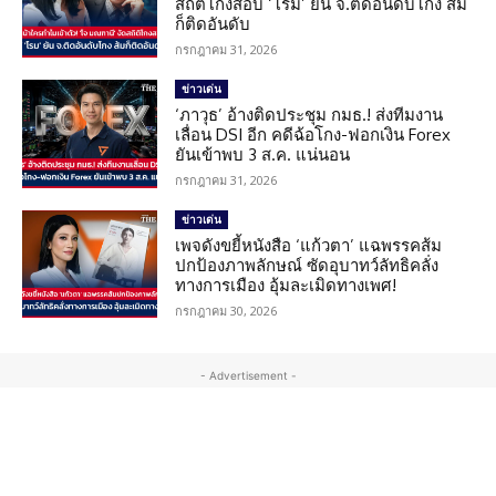
สถิติโกงสอบ ‘โรม’ ยัน จ.ติดอันดับโกง ส้ม
ก็ติดอันดับ
กรกฎาคม 31, 2026
ข่าวเด่น
‘ภาวุธ’ อ้างติดประชุม กมธ.! ส่งทีมงาน
เลื่อน DSI อีก คดีฉ้อโกง-ฟอกเงิน Forex
ยันเข้าพบ 3 ส.ค. แน่นอน
กรกฎาคม 31, 2026
ข่าวเด่น
เพจดังขยี้หนังสือ ‘แก้วตา’ แฉพรรคส้ม
ปกป้องภาพลักษณ์ ซัดอุบาทว์ลัทธิคลั่ง
ทางการเมือง อุ้มละเมิดทางเพศ!
กรกฎาคม 30, 2026
- Advertisement -