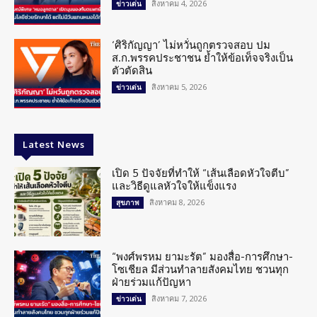
สิงหาคม 4, 2026
ข่าวเด่น
‘ศิริกัญญา’ ไม่หวั่นถูกตรวจสอบ ปม
ส.ก.พรรคประชาชน ย้ำให้ข้อเท็จจริงเป็น
ตัวตัดสิน
สิงหาคม 5, 2026
ข่าวเด่น
Latest News
เปิด 5 ปัจจัยที่ทำให้ “เส้นเลือดหัวใจตีบ”
และวิธีดูแลหัวใจให้แข็งแรง
สิงหาคม 8, 2026
สุขภาพ
“พงศ์พรหม ยามะรัต” มองสื่อ-การศึกษา-
โซเชียล มีส่วนทำลายสังคมไทย ชวนทุก
ฝ่ายร่วมแก้ปัญหา
สิงหาคม 7, 2026
ข่าวเด่น