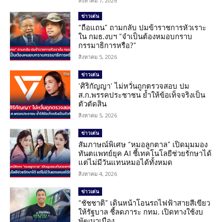
สิงหาคม 7, 2026
ข่าวเด่น
“ถือแถน” ถามกลับ ปมข้าราชการหัวเราะ
ใน กมธ.งบฯ “จำเป็นต้องหมอบกราบ
กรรมาธิการหรือ?”
สิงหาคม 5, 2026
ข่าวเด่น
‘ศิริกัญญา’ ไม่หวั่นถูกตรวจสอบ ปม
ส.ก.พรรคประชาชน ย้ำให้ข้อเท็จจริงเป็น
ตัวตัดสิน
สิงหาคม 5, 2026
ข่าวเด่น
สัมภาษณ์พิเศษ “หมอลูกตาล” เปิดมุมมอง
ทันตแพทย์ยุค AI ชี้เทคโนโลยีช่วยรักษาได้
แต่ไม่มีวันแทนหมอได้ทั้งหมด
สิงหาคม 4, 2026
ข่าวเด่น
“ชัชชาติ” เดินหน้าโอนรถไฟฟ้าสายสีเขียว
ให้รัฐบาล ชี้ลดภาระ กทม. เปิดทางใช้งบ
พัฒนาเมือง