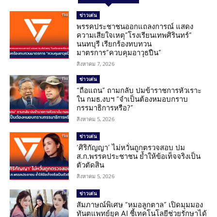
ข่าวเด่น
พรรคประชาชนออกแถลงการณ์ แสดง
ความเสียใจเหตุ”โรงเรียนเทพศิรินทร์”
นนทบุรี เรียกร้องทบทวน
มาตรการ”ควบคุมอาวุธปืน”
สิงหาคม 7, 2026
ข่าวเด่น
“ถือแถน” ถามกลับ ปมข้าราชการหัวเราะ
ใน กมธ.งบฯ “จำเป็นต้องหมอบกราบ
กรรมาธิการหรือ?”
สิงหาคม 5, 2026
ข่าวเด่น
‘ศิริกัญญา’ ไม่หวั่นถูกตรวจสอบ ปม
ส.ก.พรรคประชาชน ย้ำให้ข้อเท็จจริงเป็น
ตัวตัดสิน
สิงหาคม 5, 2026
ข่าวเด่น
สัมภาษณ์พิเศษ “หมอลูกตาล” เปิดมุมมอง
ทันตแพทย์ยุค AI ชี้เทคโนโลยีช่วยรักษาได้