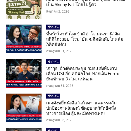
เป็น Skinny Fat โดยไม่รู้ตัว
สิงหาคม 3, 2026
ข่าวเด่น
ชี้หน้าใครทำไมเข้าตัว! ‘โจ มณฑานี’ งัด
สถิติโกงสอบ ‘โรม’ ยัน จ.ติดอันดับโกง ส้ม
ก็ติดอันดับ
กรกฎาคม 31, 2026
ข่าวเด่น
‘ภาวุธ’ อ้างติดประชุม กมธ.! ส่งทีมงาน
เลื่อน DSI อีก คดีฉ้อโกง-ฟอกเงิน Forex
ยันเข้าพบ 3 ส.ค. แน่นอน
กรกฎาคม 31, 2026
ข่าวเด่น
เพจดังขยี้หนังสือ ‘แก้วตา’ แฉพรรคส้ม
ปกป้องภาพลักษณ์ ซัดอุบาทว์ลัทธิคลั่ง
ทางการเมือง อุ้มละเมิดทางเพศ!
กรกฎาคม 30, 2026
ข่าวเด่น