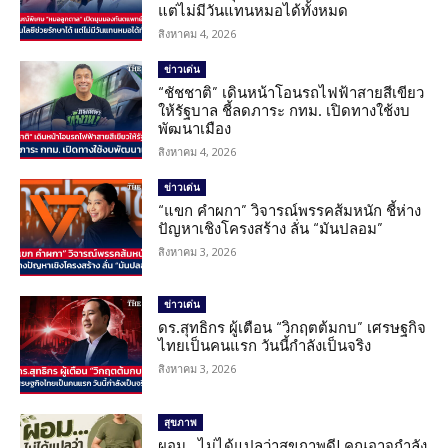
แต่ไม่มีวันแทนหมอได้ทั้งหมด
สิงหาคม 4, 2026
ข่าวเด่น
“ชัชชาติ” เดินหน้าโอนรถไฟฟ้าสายสีเขียว
ให้รัฐบาล ชี้ลดภาระ กทม. เปิดทางใช้งบ
พัฒนาเมือง
สิงหาคม 4, 2026
ข่าวเด่น
“แขก คำผกา” วิจารณ์พรรคส้มหนัก ชี้ห่าง
ปัญหาเชิงโครงสร้าง ลั่น “มันปลอม”
สิงหาคม 3, 2026
ข่าวเด่น
ดร.สุทธิกร ผู้เตือน “วิกฤตต้มกบ” เศรษฐกิจ
ไทยเป็นคนแรก วันนี้กำลังเป็นจริง
สิงหาคม 3, 2026
สุขภาพ
ผอม…ไม่ได้แปลว่าสุขภาพดี! คุณอาจกำลัง