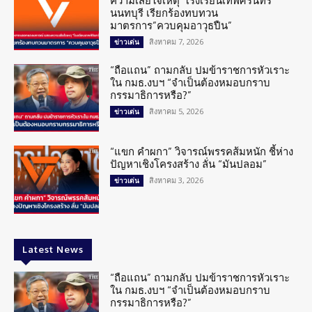
ความเสียใจเหตุ”โรงเรียนเทพศิรินทร์”
นนทบุรี เรียกร้องทบทวน
มาตรการ”ควบคุมอาวุธปืน”
สิงหาคม 7, 2026
ข่าวเด่น
“ถือแถน” ถามกลับ ปมข้าราชการหัวเราะ
ใน กมธ.งบฯ “จำเป็นต้องหมอบกราบ
กรรมาธิการหรือ?”
สิงหาคม 5, 2026
ข่าวเด่น
“แขก คำผกา” วิจารณ์พรรคส้มหนัก ชี้ห่าง
ปัญหาเชิงโครงสร้าง ลั่น “มันปลอม”
สิงหาคม 3, 2026
ข่าวเด่น
Latest News
“ถือแถน” ถามกลับ ปมข้าราชการหัวเราะ
ใน กมธ.งบฯ “จำเป็นต้องหมอบกราบ
กรรมาธิการหรือ?”