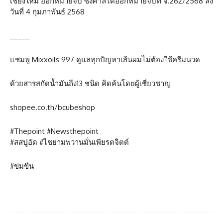
เชียงใหม่ ออกหมายจับ ซึ่งศาลได้ออกหมายจับที่ จ.262/2568 ลง
วันที่ 4 กุมภาพันธ์ 2568
_____
แชมพู Mixxoils 997 ดูแลทุกปัญหาเส้นผมไม่ต้องใช้ครีมนวด
ด้วยสารสกัดน้ำมันถึง13 ชนิด คิดค้นโดยผู้เชี่ยวชาญ
shopee.co.th/bcubeshop
#Thepoint #Newsthepoint
#สสปูอัด #ไชยามพวานมั่นเพียรตจิตต์
#ข่มขืน