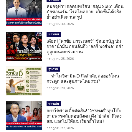
หมอจุฬาฯ ถอดบทเรียน ‘ฮลุน Solo’ เตือน
ภัยซ่อนเร้น ‘โรคไหลตาย’ เกิดขึ้นได้จริง
ย้ำอย่าเพิ่งด่วนสรุป
กรกฎาคม 30, 2026
ข่าวเด่น
เดือด! “พรชัย มาระเนตร์” ซัดเอกนัฏ ปม
ราคาน้ำมัน ก่อนลั่นถึง “ลอรี่ พงศ์พล” อย่า
ดูถูกคนเคยร่วมงาน
กรกฎาคม 28, 2026
สุขภาพ
ทำไมวิตามิน D ถึงสำคัญต่อฮอร์โมน
กระดูก และสุขภาพโดยรวม?
กรกฎาคม 28, 2026
ข่าวเด่น
อย่าใช้ศาลเตี้ยตัดสิน! ‘วัชรพงศ์’ ทุบโต๊ะ
ถามพรรคส้มตอบสังคม ดึง ‘ปาล์ม’ ดึงลง
สส. แลกไม่ให้แฉ เรียกฮั้วไหม?
กรกฎาคม 27, 2026