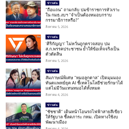
ข่าวเด่น
“ถือแถน” ถามกลับ ปมข้าราชการหัวเราะ
ใน กมธ.งบฯ “จำเป็นต้องหมอบกราบ
กรรมาธิการหรือ?”
สิงหาคม 5, 2026
ข่าวเด่น
‘ศิริกัญญา’ ไม่หวั่นถูกตรวจสอบ ปม
ส.ก.พรรคประชาชน ย้ำให้ข้อเท็จจริงเป็น
ตัวตัดสิน
สิงหาคม 5, 2026
ข่าวเด่น
สัมภาษณ์พิเศษ “หมอลูกตาล” เปิดมุมมอง
ทันตแพทย์ยุค AI ชี้เทคโนโลยีช่วยรักษาได้
แต่ไม่มีวันแทนหมอได้ทั้งหมด
สิงหาคม 4, 2026
ข่าวเด่น
“ชัชชาติ” เดินหน้าโอนรถไฟฟ้าสายสีเขียว
ให้รัฐบาล ชี้ลดภาระ กทม. เปิดทางใช้งบ
พัฒนาเมือง
สิงหาคม 4, 2026