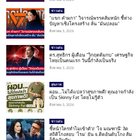
ข่าวเด่น
“แขก คำผกา” วิจารณ์พรรคส้มหนัก ชี้ห่าง
ปัญหาเชิงโครงสร้าง ลั่น “มันปลอม”
สิงหาคม 3, 2026
ข่าวเด่น
ดร.สุทธิกร ผู้เตือน “วิกฤตต้มกบ” เศรษฐกิจ
ไทยเป็นคนแรก วันนี้กำลังเป็นจริง
สิงหาคม 3, 2026
สุขภาพ
ผอม…ไม่ได้แปลว่าสุขภาพดี! คุณอาจกำลัง
เป็น Skinny Fat โดยไม่รู้ตัว
สิงหาคม 3, 2026
ข่าวเด่น
ชี้หน้าใครทำไมเข้าตัว! ‘โจ มณฑานี’ งัด
สถิติโกงสอบ ‘โรม’ ยัน จ.ติดอันดับโกง ส้ม
ก็ติดอันดับ