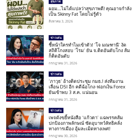
สุขภาพ
ผอม…ไม่ได้แปลว่าสุขภาพดี! คุณอาจกำลัง
เป็น Skinny Fat โดยไม่รู้ตัว
สิงหาคม 3, 2026
ข่าวเด่น
ชี้หน้าใครทำไมเข้าตัว! ‘โจ มณฑานี’ งัด
สถิติโกงสอบ ‘โรม’ ยัน จ.ติดอันดับโกง ส้ม
ก็ติดอันดับ
กรกฎาคม 31, 2026
ข่าวเด่น
‘ภาวุธ’ อ้างติดประชุม กมธ.! ส่งทีมงาน
เลื่อน DSI อีก คดีฉ้อโกง-ฟอกเงิน Forex
ยันเข้าพบ 3 ส.ค. แน่นอน
กรกฎาคม 31, 2026
ข่าวเด่น
เพจดังขยี้หนังสือ ‘แก้วตา’ แฉพรรคส้ม
ปกป้องภาพลักษณ์ ซัดอุบาทว์ลัทธิคลั่ง
ทางการเมือง อุ้มละเมิดทางเพศ!
กรกฎาคม 30, 2026