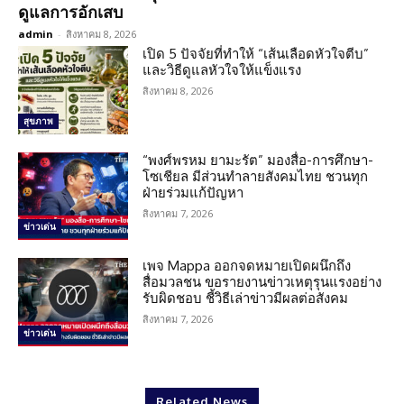
ดูแลการอักเสบ
admin
-
สิงหาคม 8, 2026
เปิด 5 ปัจจัยที่ทำให้ “เส้นเลือดหัวใจตีบ”
และวิธีดูแลหัวใจให้แข็งแรง
สิงหาคม 8, 2026
สุขภาพ
“พงศ์พรหม ยามะรัต” มองสื่อ-การศึกษา-
โซเชียล มีส่วนทำลายสังคมไทย ชวนทุก
ฝ่ายร่วมแก้ปัญหา
สิงหาคม 7, 2026
ข่าวเด่น
เพจ Mappa ออกจดหมายเปิดผนึกถึง
สื่อมวลชน ขอรายงานข่าวเหตุรุนแรงอย่าง
รับผิดชอบ ชี้วิธีเล่าข่าวมีผลต่อสังคม
สิงหาคม 7, 2026
ข่าวเด่น
Related News