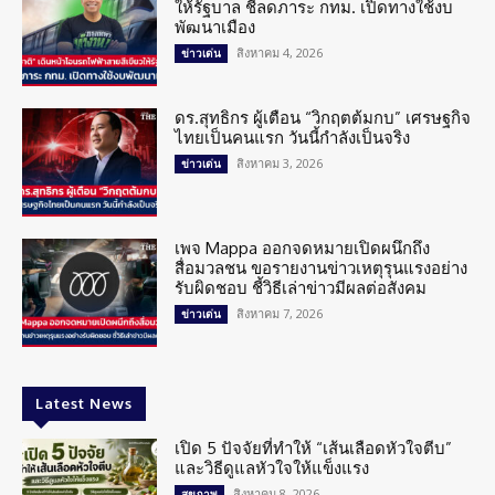
ให้รัฐบาล ชี้ลดภาระ กทม. เปิดทางใช้งบ
พัฒนาเมือง
สิงหาคม 4, 2026
ข่าวเด่น
ดร.สุทธิกร ผู้เตือน “วิกฤตต้มกบ” เศรษฐกิจ
ไทยเป็นคนแรก วันนี้กำลังเป็นจริง
สิงหาคม 3, 2026
ข่าวเด่น
เพจ Mappa ออกจดหมายเปิดผนึกถึง
สื่อมวลชน ขอรายงานข่าวเหตุรุนแรงอย่าง
รับผิดชอบ ชี้วิธีเล่าข่าวมีผลต่อสังคม
สิงหาคม 7, 2026
ข่าวเด่น
Latest News
เปิด 5 ปัจจัยที่ทำให้ “เส้นเลือดหัวใจตีบ”
และวิธีดูแลหัวใจให้แข็งแรง
สิงหาคม 8, 2026
สุขภาพ