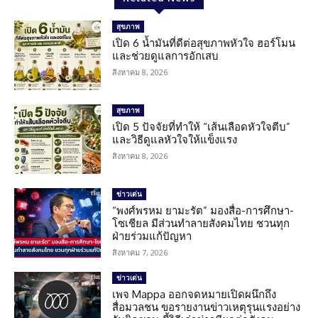
สุขภาพ
เปิด 6 น้ำมันที่ดีต่อสุขภาพหัวใจ ฮอร์โมน
และช่วยดูแลการอักเสบ
สิงหาคม 8, 2026
สุขภาพ
เปิด 5 ปัจจัยที่ทำให้ “เส้นเลือดหัวใจตีบ”
และวิธีดูแลหัวใจให้แข็งแรง
สิงหาคม 8, 2026
ข่าวเด่น
“พงศ์พรหม ยามะรัต” มองสื่อ-การศึกษา-
โซเชียล มีส่วนทำลายสังคมไทย ชวนทุก
ฝ่ายร่วมแก้ปัญหา
สิงหาคม 7, 2026
ข่าวเด่น
เพจ Mappa ออกจดหมายเปิดผนึกถึง
สื่อมวลชน ขอรายงานข่าวเหตุรุนแรงอย่าง