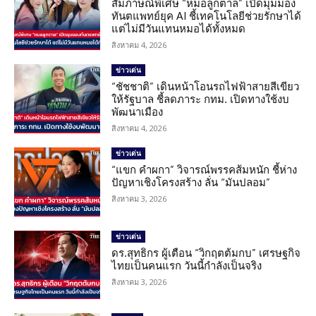
สัมภาษณ์พิเศษ “หมอลูกตาล” เปิดมุมมอง
ทันตแพทย์ยุค AI ชี้เทคโนโลยีช่วยรักษาได้
แต่ไม่มีวันแทนหมอได้ทั้งหมด
สิงหาคม 4, 2026
ข่าวเด่น
“ชัชชาติ” เดินหน้าโอนรถไฟฟ้าสายสีเขียว
ให้รัฐบาล ชี้ลดภาระ กทม. เปิดทางใช้งบ
พัฒนาเมือง
สิงหาคม 4, 2026
ข่าวเด่น
“แขก คำผกา” วิจารณ์พรรคส้มหนัก ชี้ห่าง
ปัญหาเชิงโครงสร้าง ลั่น “มันปลอม”
สิงหาคม 3, 2026
ข่าวเด่น
ดร.สุทธิกร ผู้เตือน “วิกฤตต้มกบ” เศรษฐกิจ
ไทยเป็นคนแรก วันนี้กำลังเป็นจริง
สิงหาคม 3, 2026