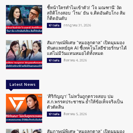
ชี้หน้าใครทำไมเข้าตัว! ‘โจ มณฑานี’ งัด
สถิติโกงสอบ ‘โรม’ ยัน จ.ติดอันดับโกง ส้ม
ก็ติดอันดับ
กรกฎาคม 31, 2026
ข่าวเด่น
สัมภาษณ์พิเศษ “หมอลูกตาล” เปิดมุมมอง
ทันตแพทย์ยุค AI ชี้เทคโนโลยีช่วยรักษาได้
แต่ไม่มีวันแทนหมอได้ทั้งหมด
สิงหาคม 4, 2026
ข่าวเด่น
Latest News
‘ศิริกัญญา’ ไม่หวั่นถูกตรวจสอบ ปม
ส.ก.พรรคประชาชน ย้ำให้ข้อเท็จจริงเป็น
ตัวตัดสิน
สิงหาคม 5, 2026
ข่าวเด่น
สัมภาษณ์พิเศษ “หมอลูกตาล” เปิดมุมมอง