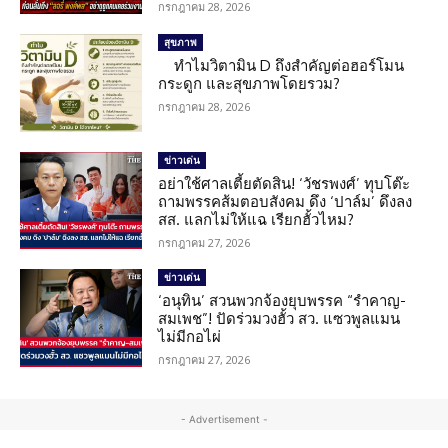
กรกฎาคม 28, 2026
สุขภาพ
ทำไมวิตามิน D ถึงสำคัญต่อฮอร์โมน
กระดูก และสุขภาพโดยรวม?
กรกฎาคม 28, 2026
ข่าวเด่น
อย่าใช้ศาลเตี้ยตัดสิน! ‘วัชรพงศ์’ ทุบโต๊ะ
ถามพรรคส้มตอบสังคม ดึง ‘ปาล์ม’ ดึงลง
สส. แลกไม่ให้แฉ เรียกฮั้วไหม?
กรกฎาคม 27, 2026
ข่าวเด่น
‘อนุทิน’ สวนพวกจ้องยุบพรรค “รำคาญ-
สมเพช”! ปัดร่วมวงฮั้ว สว. แซวพูลแมน
ไม่มีกอไผ่
กรกฎาคม 27, 2026
- Advertisement -