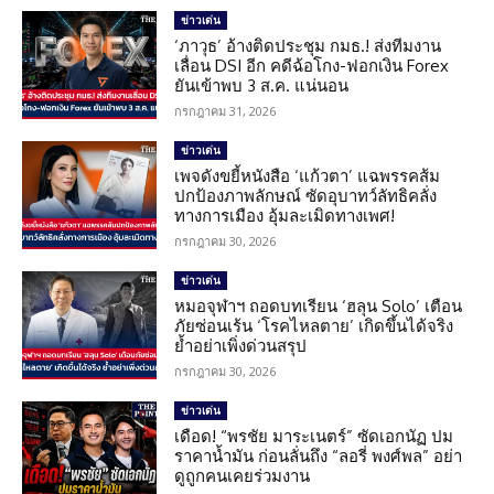
ข่าวเด่น
‘ภาวุธ’ อ้างติดประชุม กมธ.! ส่งทีมงาน
เลื่อน DSI อีก คดีฉ้อโกง-ฟอกเงิน Forex
ยันเข้าพบ 3 ส.ค. แน่นอน
กรกฎาคม 31, 2026
ข่าวเด่น
เพจดังขยี้หนังสือ ‘แก้วตา’ แฉพรรคส้ม
ปกป้องภาพลักษณ์ ซัดอุบาทว์ลัทธิคลั่ง
ทางการเมือง อุ้มละเมิดทางเพศ!
กรกฎาคม 30, 2026
ข่าวเด่น
หมอจุฬาฯ ถอดบทเรียน ‘ฮลุน Solo’ เตือน
ภัยซ่อนเร้น ‘โรคไหลตาย’ เกิดขึ้นได้จริง
ย้ำอย่าเพิ่งด่วนสรุป
กรกฎาคม 30, 2026
ข่าวเด่น
เดือด! “พรชัย มาระเนตร์” ซัดเอกนัฏ ปม
ราคาน้ำมัน ก่อนลั่นถึง “ลอรี่ พงศ์พล” อย่า
ดูถูกคนเคยร่วมงาน