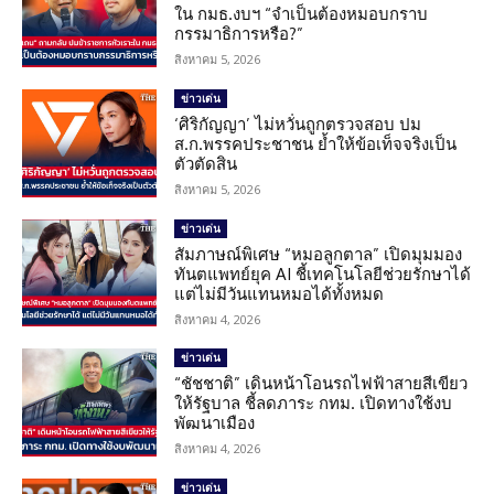
ใน กมธ.งบฯ “จำเป็นต้องหมอบกราบ
กรรมาธิการหรือ?”
สิงหาคม 5, 2026
ข่าวเด่น
‘ศิริกัญญา’ ไม่หวั่นถูกตรวจสอบ ปม
ส.ก.พรรคประชาชน ย้ำให้ข้อเท็จจริงเป็น
ตัวตัดสิน
สิงหาคม 5, 2026
ข่าวเด่น
สัมภาษณ์พิเศษ “หมอลูกตาล” เปิดมุมมอง
ทันตแพทย์ยุค AI ชี้เทคโนโลยีช่วยรักษาได้
แต่ไม่มีวันแทนหมอได้ทั้งหมด
สิงหาคม 4, 2026
ข่าวเด่น
“ชัชชาติ” เดินหน้าโอนรถไฟฟ้าสายสีเขียว
ให้รัฐบาล ชี้ลดภาระ กทม. เปิดทางใช้งบ
พัฒนาเมือง
สิงหาคม 4, 2026
ข่าวเด่น