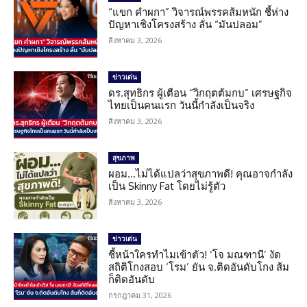
“แขก คำผกา” วิจารณ์พรรคส้มหนัก ชี้ห่าง
ปัญหาเชิงโครงสร้าง ลั่น “มันปลอม”
สิงหาคม 3, 2026
ข่าวเด่น
ดร.สุทธิกร ผู้เตือน “วิกฤตต้มกบ” เศรษฐกิจ
ไทยเป็นคนแรก วันนี้กำลังเป็นจริง
สิงหาคม 3, 2026
สุขภาพ
ผอม…ไม่ได้แปลว่าสุขภาพดี! คุณอาจกำลัง
เป็น Skinny Fat โดยไม่รู้ตัว
สิงหาคม 3, 2026
ข่าวเด่น
ชี้หน้าใครทำไมเข้าตัว! ‘โจ มณฑานี’ งัด
สถิติโกงสอบ ‘โรม’ ยัน จ.ติดอันดับโกง ส้ม
ก็ติดอันดับ
กรกฎาคม 31, 2026