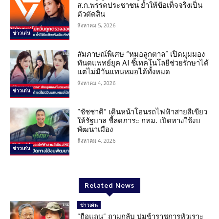
ส.ก.พรรคประชาชน ย้ำให้ข้อเท็จจริงเป็น
ตัวตัดสิน
สิงหาคม 5, 2026
ข่าวเด่น
สัมภาษณ์พิเศษ “หมอลูกตาล” เปิดมุมมอง
ทันตแพทย์ยุค AI ชี้เทคโนโลยีช่วยรักษาได้
แต่ไม่มีวันแทนหมอได้ทั้งหมด
สิงหาคม 4, 2026
ข่าวเด่น
“ชัชชาติ” เดินหน้าโอนรถไฟฟ้าสายสีเขียว
ให้รัฐบาล ชี้ลดภาระ กทม. เปิดทางใช้งบ
พัฒนาเมือง
สิงหาคม 4, 2026
ข่าวเด่น
Related News
ข่าวเด่น
“ถือแถน” ถามกลับ ปมข้าราชการหัวเราะ