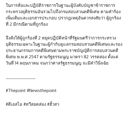
ในการสั่งและปฏิบัติราชการในฐานะผู้บังคับบัญชาข้าราชการ
กระทรวงยุติธรรมอันรวมไปถึงกรมสอบสวนคดีพิเศษ ตามคำร้อง
เพิ่มเติมและเอกสารประกอบ ปรากฎเหตุอันควรสงสัยว่า ผู้ถูกร้อง
ที่ 2 มีกรณีตามที่ถูกร้อง
จึงสั่งให้ผู้ถูกร้องที่ 2 หยุดปฏิบัติหน้าที่รัฐมนตรีว่าการกระทรวง
ยุติธรรมเฉพาะในฐานะผู้กำกับดูแลกรมสอบสวนคดีพิเศษและรอง
ประธานกรรมการคดีพิเศษตามพระราชบัญญัติการสอบสวนคดี
พิเศษ พ.พ.ศ 2547 ตามรัฐธรรมนูญ มาตรา 82 วรรคสอง ตั้งแต่
วันที่ 14 พฤษภาคม จนกว่าศาลรัฐธรรมนูญ จะมีคำวินิจฉัย
_____________
#Thepoint #Newsthepoint
#ดีเอสไอ #ทวีสอดส่อง #ฮั้วสว