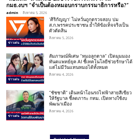
กมธ.งบฯ “จำเป็นต้องหมอบกราบกรรมาธิการหรือ?”
admin
-
สิงหาคม 5, 2026
‘ศิริกัญญา’ ไม่หวั่นถูกตรวจสอบ ปม
ส.ก.พรรคประชาชน ย้ำให้ข้อเท็จจริงเป็น
ตัวตัดสิน
สิงหาคม 5, 2026
ข่าวเด่น
สัมภาษณ์พิเศษ “หมอลูกตาล” เปิดมุมมอง
ทันตแพทย์ยุค AI ชี้เทคโนโลยีช่วยรักษาได้
แต่ไม่มีวันแทนหมอได้ทั้งหมด
สิงหาคม 4, 2026
ข่าวเด่น
“ชัชชาติ” เดินหน้าโอนรถไฟฟ้าสายสีเขียว
ให้รัฐบาล ชี้ลดภาระ กทม. เปิดทางใช้งบ
พัฒนาเมือง
สิงหาคม 4, 2026
ข่าวเด่น