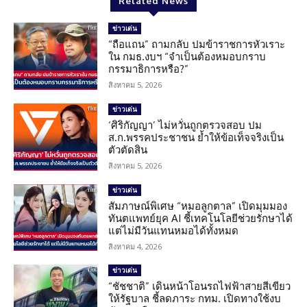
Related News
ข่าวเด่น
“ถือแถน” ถามกลับ ปมข้าราชการหัวเราะ
ใน กมธ.งบฯ “จำเป็นต้องหมอบกราบ
กรรมาธิการหรือ?”
สิงหาคม 5, 2026
ข่าวเด่น
‘ศิริกัญญา’ ไม่หวั่นถูกตรวจสอบ ปม
ส.ก.พรรคประชาชน ย้ำให้ข้อเท็จจริงเป็น
ตัวตัดสิน
สิงหาคม 5, 2026
ข่าวเด่น
สัมภาษณ์พิเศษ “หมอลูกตาล” เปิดมุมมอง
ทันตแพทย์ยุค AI ชี้เทคโนโลยีช่วยรักษาได้
แต่ไม่มีวันแทนหมอได้ทั้งหมด
สิงหาคม 4, 2026
ข่าวเด่น
“ชัชชาติ” เดินหน้าโอนรถไฟฟ้าสายสีเขียว
ให้รัฐบาล ชี้ลดภาระ กทม. เปิดทางใช้งบ