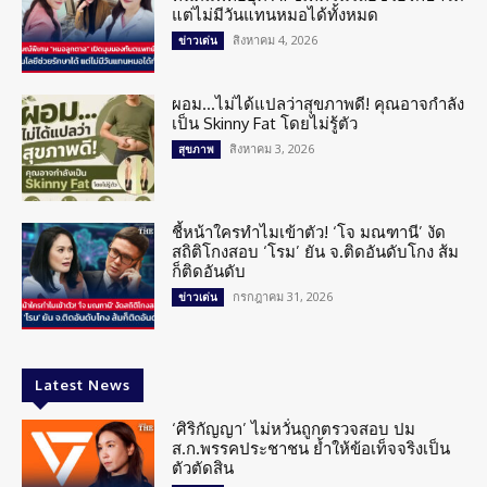
แต่ไม่มีวันแทนหมอได้ทั้งหมด
สิงหาคม 4, 2026
ข่าวเด่น
ผอม…ไม่ได้แปลว่าสุขภาพดี! คุณอาจกำลัง
เป็น Skinny Fat โดยไม่รู้ตัว
สิงหาคม 3, 2026
สุขภาพ
ชี้หน้าใครทำไมเข้าตัว! ‘โจ มณฑานี’ งัด
สถิติโกงสอบ ‘โรม’ ยัน จ.ติดอันดับโกง ส้ม
ก็ติดอันดับ
กรกฎาคม 31, 2026
ข่าวเด่น
Latest News
‘ศิริกัญญา’ ไม่หวั่นถูกตรวจสอบ ปม
ส.ก.พรรคประชาชน ย้ำให้ข้อเท็จจริงเป็น
ตัวตัดสิน