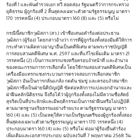
ร้องที่ 1 และพันตำรวจเอก ทวี สอดส่อง รัฐมนตรีว่าการกระทรวง
ยุติธรรม ผู้ถูกร้องที่ 2 สิ้นสุดลงเฉพาะตัวตามรัฐธรรมนูญ มาตรา
170 วรรคหนึ่ง (4) ประกอบมาตรา 160 (8) และ (5) หรือไม่
กรณีนี้สมาชิกวุฒิสภา (สว.) เข้าชื่อเสนอคำร้องต่อประธาน
วุฒิสภา (ผู้ร้อง) โดยกล่าวอ้างว่า การที่ผู้ถูกร้องทั้งสองมีมติให้การ
กระทำความผิดทางอาญาอื่นเป็นคดีพิเศษ ตามพระราชบัญญัติ
การสอบสวนคดีพิเศษ พ.ศ. 2597 และที่แก้ไขเพิ่มเติม มาตรา 21
วรรคหนึ่ง (2) เป็นการแทรกแซงหรือครอบงำหน้าที่ และอำนาจ
ของคณะกรรมการการเลือกตั้ง โดยใช้กรมสอบสวนคดีพิเศษเป็น
เครื่องมือแทรกแชงกระบวนการตรวจสอบการเลือกสมาชิก
วุฒิสภา อันเป็นการกลั่นแกล้ง กดดัน ข่มขู่ และครอบงำสมาชิก
วุฒิสภาซึ่งเป็นฝ่ายนิติบัญญัติ ขัดต่อหลักการแบ่งแยกอำนาจและ
ฝ่าฝืนหลักนิติธรรม จึงถือได้ว่าผู้ถูกร้องทั้งสองไม่มีความซื่อสัตย์
สุจริตเป็นที่ประจักษ์และมีพฤติกรรมเป็นการฝ่าฝืนหรือไม่ปฏิบัติ
ตามมาตรฐานจริยธรรมอย่างร้ายแรง ตามรัฐธรรมนูญ มาตรา
160 (4) และ (5) เป็นเหตุให้ความเป็นรัฐมนตรีของผู้ถูกร้องทั้งสอง
สิ้นสุดลงเฉพาะตัวตามรัฐธรรมนูญ มาตรา 170 วรรคหนึ่ง (4)
ประกอบมาตรา 160 (4) และ (5) หรือไม่ ต่อมาผู้ร้องยื่นคำร้อง
เพิ่มเติมและเอกสารประกอบ ฉบับลงวันที่ 7 พฤษภาคม 2568 วัน