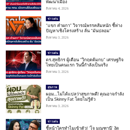
พัฒนาเมือง
สิงหาคม 4, 2026
ข่าวเด่น
“แขก คำผกา” วิจารณ์พรรคส้มหนัก ชี้ห่าง
ปัญหาเชิงโครงสร้าง ลั่น “มันปลอม”
สิงหาคม 3, 2026
ข่าวเด่น
ดร.สุทธิกร ผู้เตือน “วิกฤตต้มกบ” เศรษฐกิจ
ไทยเป็นคนแรก วันนี้กำลังเป็นจริง
สิงหาคม 3, 2026
สุขภาพ
ผอม…ไม่ได้แปลว่าสุขภาพดี! คุณอาจกำลัง
เป็น Skinny Fat โดยไม่รู้ตัว
สิงหาคม 3, 2026
ข่าวเด่น
ชี้หน้าใครทำไมเข้าตัว! ‘โจ มณฑานี’ งัด