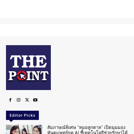
Editor Picks
สัมภาษณ์พิเศษ “หมอลูกตาล” เปิดมุมมอง
ทันตแพทย์ยุค AI ชี้เทคโนโลยีช่วยรักษาได้