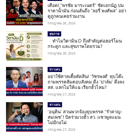
เดือด! “พรชัย มาระเนตร์” ซัดเอกนัฏ ปม
ราคาน้ำมัน ก่อนลั่นถึง “ลอรี่ พงศ์พล” อย่า
ดูถูกคนเคยร่วมงาน
กรกฎาคม 28, 2026
สุขภาพ
ทำไมวิตามิน D ถึงสำคัญต่อฮอร์โมน
กระดูก และสุขภาพโดยรวม?
กรกฎาคม 28, 2026
ข่าวเด่น
อย่าใช้ศาลเตี้ยตัดสิน! ‘วัชรพงศ์’ ทุบโต๊ะ
ถามพรรคส้มตอบสังคม ดึง ‘ปาล์ม’ ดึงลง
สส. แลกไม่ให้แฉ เรียกฮั้วไหม?
กรกฎาคม 27, 2026
ข่าวเด่น
‘อนุทิน’ สวนพวกจ้องยุบพรรค “รำคาญ-
สมเพช”! ปัดร่วมวงฮั้ว สว. แซวพูลแมน
ไม่มีกอไผ่
กรกฎาคม 27, 2026