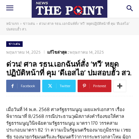
หน้าแรก
ข่าวเด่น
ด่วน! ศาล รธน.เอกฉันท์สั่ง ‘ทวี’ หยุดปฏิบัติหน้าที่ คุม ‘ดีเอสไอ’
ปมสอบฮั้ว สว.
ข่าวเด่น
พฤษภาคม 14, 2025
แก้ไขล่าสุด :
พฤษภาคม 14, 2025
ด่วน! ศาล รธน.เอกฉันท์สั่ง ‘ทวี’ หยุด
ปฏิบัติหน้าที่ คุม ‘ดีเอสไอ’ ปมสอบฮั้ว สว.
Facebook
Twitter
Pinterest
เมื่อวันที่ 14 พ.ค. 2568 ศาลรัฐธรรมนูญ เผยแพร่เอกสาร เรื่อง
พิจารณาที่ 8/2568 กรณีประธานวุฒิสภาส่งคำร้องขอให้ศาล
รัฐธรรมนูญวินิจฉัยตามรัฐธรรมนูญ มาตรา 170 วรรคสาม
ประกอบมาตรา 82 ว่า ความเป็นรัฐมนตรีของนายภูมิธรรม เวชย
ชัย รองนายกรัฐมนตรีและรัฐมนตรีว่าการกระพรวงกลาโหม ผู้ถูก