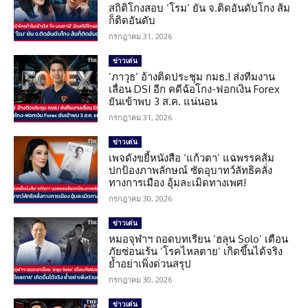
สถิติโกงสอบ ‘โรม’ ยัน จ.ติดอันดับโกง ส้ม
ก็ติดอันดับ
กรกฎาคม 31, 2026
ข่าวเด่น
‘ภาวุธ’ อ้างติดประชุม กมธ.! ส่งทีมงาน
เลื่อน DSI อีก คดีฉ้อโกง-ฟอกเงิน Forex
ยันเข้าพบ 3 ส.ค. แน่นอน
กรกฎาคม 31, 2026
ข่าวเด่น
เพจดังขยี้หนังสือ ‘แก้วตา’ แฉพรรคส้ม
ปกป้องภาพลักษณ์ ซัดอุบาทว์ลัทธิคลั่ง
ทางการเมือง อุ้มละเมิดทางเพศ!
กรกฎาคม 30, 2026
ข่าวเด่น
หมอจุฬาฯ ถอดบทเรียน ‘ฮลุน Solo’ เตือน
ภัยซ่อนเร้น ‘โรคไหลตาย’ เกิดขึ้นได้จริง
ย้ำอย่าเพิ่งด่วนสรุป
กรกฎาคม 30, 2026
ข่าวเด่น