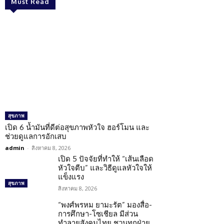
Must Read
สุขภาพ
เปิด 6 น้ำมันที่ดีต่อสุขภาพหัวใจ ฮอร์โมน และ
ช่วยดูแลการอักเสบ
admin
-
สิงหาคม 8, 2026
เปิด 5 ปัจจัยที่ทำให้ “เส้นเลือด
หัวใจตีบ” และวิธีดูแลหัวใจให้
แข็งแรง
สุขภาพ
สิงหาคม 8, 2026
“พงศ์พรหม ยามะรัต” มองสื่อ-
การศึกษา-โซเชียล มีส่วน
ทำลายสังคมไทย ชวนทุกฝ่าย