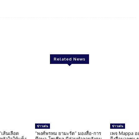
Twitter
Pinterest
WhatsApp
Related News
ข่าวเด่น
ข่าวเด่น
 “เส้นเลือด
“พงศ์พรหม ยามะรัต” มองสื่อ-การ
เพจ Mappa อ
แลหัวใจให้แข็ง
ศึกษา-โซเชียล มีส่วนทำลายสังคม
ถึงสื่อมวลชน 