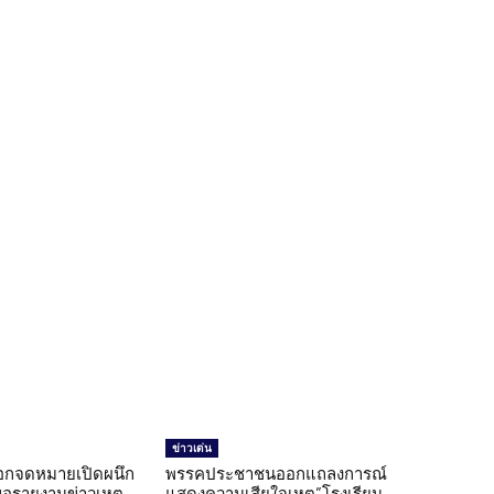
ข่าวเด่น
อกจดหมายเปิดผนึก
พรรคประชาชนออกแถลงการณ์
ขอรายงานข่าวเหตุ
แสดงความเสียใจเหตุ”โรงเรียน