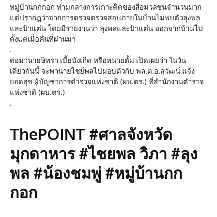
หมู่บ้านกกกอก ท่ามกลางการเกาะติดของสื่อมวลชนจำนวนมาก
แต่ปรากฎว่าจากการตรวจตรวจสอบภายในบ้านไม่พบตัวลุงพล
และป้าแต๋น โดยมีรายงานว่า ลุงพลและป้าแต๋น ออกจากบ้านไป
ตั้งแต่เมื่อคืนที่ผ่านมา
.
ต่อมานายษิทรา เบี้ยบังเกิด หรือทนายตั้ม เปิดเผยว่า ในวัน
เดียวกันนี้ จะพานายไชย์พลไปมอบตัวกับ พล.ต.อ.สุวัฒน์ แจ้ง
ยอดสุข ผู้บัญชาการตำรวจแห่งชาติ (ผบ.ตร.) ที่สำนักงานตำรวจ
แห่งชาติ (ผบ.ตร.)
.
ThePOINT #ศาลจังหวัด
มุกดาหาร #ไชยพล วิภา #ลุง
พล #น้องชมพู่ #หมู่บ้านกก
กอก