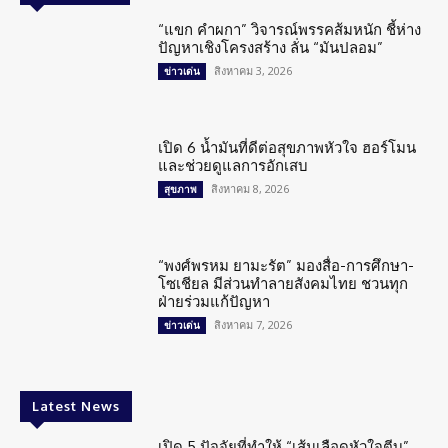
“แขก คำผกา” วิจารณ์พรรคส้มหนัก ชี้ห่าง
ปัญหาเชิงโครงสร้าง ลั่น “มันปลอม”
สิงหาคม 3, 2026
ข่าวเด่น
เปิด 6 น้ำมันที่ดีต่อสุขภาพหัวใจ ฮอร์โมน
และช่วยดูแลการอักเสบ
สิงหาคม 8, 2026
สุขภาพ
“พงศ์พรหม ยามะรัต” มองสื่อ-การศึกษา-
โซเชียล มีส่วนทำลายสังคมไทย ชวนทุก
ฝ่ายร่วมแก้ปัญหา
สิงหาคม 7, 2026
ข่าวเด่น
Latest News
เปิด 5 ปัจจัยที่ทำให้ “เส้นเลือดหัวใจตีบ”