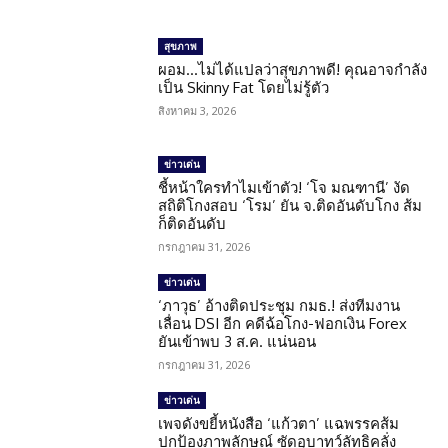
สุขภาพ
ผอม…ไม่ได้แปลว่าสุขภาพดี! คุณอาจกำลัง
เป็น Skinny Fat โดยไม่รู้ตัว
สิงหาคม 3, 2026
ข่าวเด่น
ชี้หน้าใครทำไมเข้าตัว! ‘โจ มณฑานี’ งัด
สถิติโกงสอบ ‘โรม’ ยัน จ.ติดอันดับโกง ส้ม
ก็ติดอันดับ
กรกฎาคม 31, 2026
ข่าวเด่น
‘ภาวุธ’ อ้างติดประชุม กมธ.! ส่งทีมงาน
เลื่อน DSI อีก คดีฉ้อโกง-ฟอกเงิน Forex
ยันเข้าพบ 3 ส.ค. แน่นอน
กรกฎาคม 31, 2026
ข่าวเด่น
เพจดังขยี้หนังสือ ‘แก้วตา’ แฉพรรคส้ม
ปกป้องภาพลักษณ์ ซัดอุบาทว์ลัทธิคลั่ง