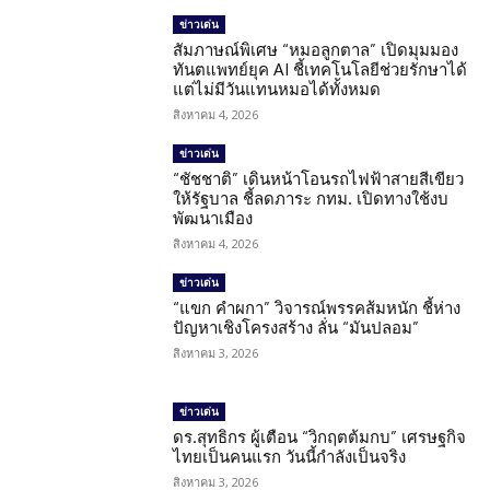
ข่าวเด่น
สัมภาษณ์พิเศษ “หมอลูกตาล” เปิดมุมมอง
ทันตแพทย์ยุค AI ชี้เทคโนโลยีช่วยรักษาได้
แต่ไม่มีวันแทนหมอได้ทั้งหมด
สิงหาคม 4, 2026
ข่าวเด่น
“ชัชชาติ” เดินหน้าโอนรถไฟฟ้าสายสีเขียว
ให้รัฐบาล ชี้ลดภาระ กทม. เปิดทางใช้งบ
พัฒนาเมือง
สิงหาคม 4, 2026
ข่าวเด่น
“แขก คำผกา” วิจารณ์พรรคส้มหนัก ชี้ห่าง
ปัญหาเชิงโครงสร้าง ลั่น “มันปลอม”
สิงหาคม 3, 2026
ข่าวเด่น
ดร.สุทธิกร ผู้เตือน “วิกฤตต้มกบ” เศรษฐกิจ
ไทยเป็นคนแรก วันนี้กำลังเป็นจริง
สิงหาคม 3, 2026