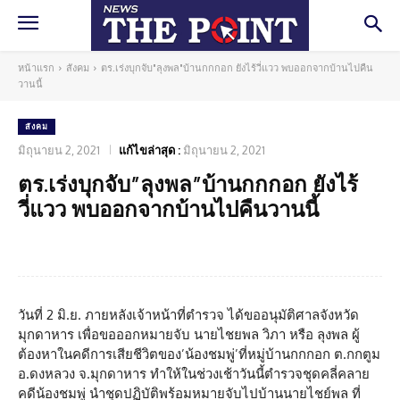
หน้าแรก
สังคม
ตร.เร่งบุกจับ"ลุงพล"บ้านกกกอก ยังไร้วี่แวว พบออกจากบ้านไปคืน
วานนี้
สังคม
มิถุนายน 2, 2021
แก้ไขล่าสุด :
มิถุนายน 2, 2021
ตร.เร่งบุกจับ”ลุงพล”บ้านกกกอก ยังไร้
วี่แวว พบออกจากบ้านไปคืนวานนี้
Facebook
Twitter
Pinterest
What
วันที่ 2 มิ.ย. ภายหลังเจ้าหน้าที่ตำรวจ ได้ขออนุมัติศาลจังหวัด
มุกดาหาร เพื่อขอออกหมายจับ นายไชยพล วิภา หรือ ลุงพล ผู้
ต้องหาในคดีการเสียชีวิตของ’น้องชมพู่’ที่หมู่บ้านกกกอก ต.กกตูม
อ.ดงหลวง จ.มุกดาหาร ทำให้ในช่วงเช้าวันนี้ตำรวจชุดคลี่คลาย
คดีน้องชมพู่ นำชุดปฏิบัติพร้อมหมายจับไปบ้านนายไชย์พล ที่