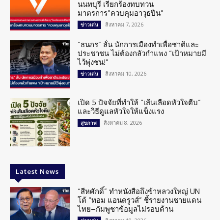
นนทบุรี เรียกร้องทบทวน
มาตรการ”ควบคุมอาวุธปืน”
สิงหาคม 7, 2026
ข่าวเด่น
“ธนกร” ลั่น นักการเมืองทำเพื่อชาติและ
ประชาชน ไม่ต้องกลัวกำแพง “เป้าหมายมี
ไว้พุ่งชน!”
สิงหาคม 10, 2026
ข่าวเด่น
เปิด 5 ปัจจัยที่ทำให้ “เส้นเลือดหัวใจตีบ”
และวิธีดูแลหัวใจให้แข็งแรง
สิงหาคม 8, 2026
สุขภาพ
Latest News
“สีหศักดิ์” ทำหนังสือถึงข้าหลวงใหญ่ UN
โต้ “ทอม แอนดรูวส์” ชี้รายงานชายแดน
ไทย–กัมพูชาข้อมูลไม่รอบด้าน