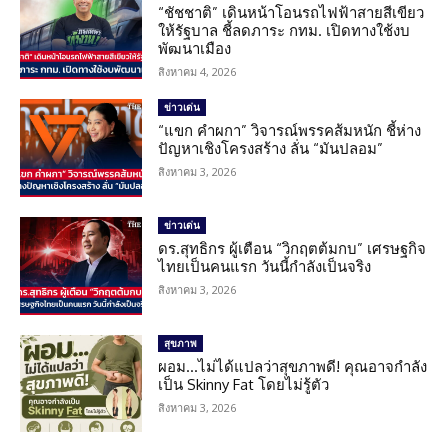
“ชัชชาติ” เดินหน้าโอนรถไฟฟ้าสายสีเขียว
ให้รัฐบาล ชี้ลดภาระ กทม. เปิดทางใช้งบ
พัฒนาเมือง
สิงหาคม 4, 2026
ข่าวเด่น
“แขก คำผกา” วิจารณ์พรรคส้มหนัก ชี้ห่าง
ปัญหาเชิงโครงสร้าง ลั่น “มันปลอม”
สิงหาคม 3, 2026
ข่าวเด่น
ดร.สุทธิกร ผู้เตือน “วิกฤตต้มกบ” เศรษฐกิจ
ไทยเป็นคนแรก วันนี้กำลังเป็นจริง
สิงหาคม 3, 2026
สุขภาพ
ผอม…ไม่ได้แปลว่าสุขภาพดี! คุณอาจกำลัง
เป็น Skinny Fat โดยไม่รู้ตัว
สิงหาคม 3, 2026