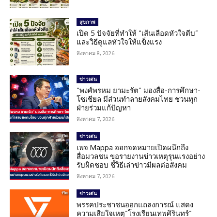
สุขภาพ
เปิด 5 ปัจจัยที่ทำให้ “เส้นเลือดหัวใจตีบ”
และวิธีดูแลหัวใจให้แข็งแรง
สิงหาคม 8, 2026
ข่าวเด่น
“พงศ์พรหม ยามะรัต” มองสื่อ-การศึกษา-
โซเชียล มีส่วนทำลายสังคมไทย ชวนทุก
ฝ่ายร่วมแก้ปัญหา
สิงหาคม 7, 2026
ข่าวเด่น
เพจ Mappa ออกจดหมายเปิดผนึกถึง
สื่อมวลชน ขอรายงานข่าวเหตุรุนแรงอย่าง
รับผิดชอบ ชี้วิธีเล่าข่าวมีผลต่อสังคม
สิงหาคม 7, 2026
ข่าวเด่น
พรรคประชาชนออกแถลงการณ์ แสดง
ความเสียใจเหตุ”โรงเรียนเทพศิรินทร์”