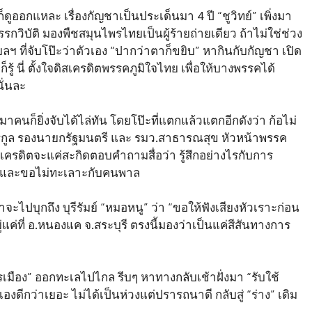
่ก็ดูออกแหละ เรื่องกัญชาเป็นประเด็นมา 4 ปี “ชูวิทย์” เพิ่งมา
กวิบัติ มองพืชสมุนไพรไทยเป็นผู้ร้ายถ่ายเดียว ถ้าไม่ใช่ช่วง
ยลฯ ที่จับโป๊ะว่าตัวเอง “ปากว่าตาก็ขยิบ” หากินกับกัญชา เปิด
้ นี่ ตั้งใจดิสเครดิตพรรคภูมิใจไทย เพื่อให้บางพรรคได้
นั่นละ
่งมาคนก็ยิ่งจับได้ไล่ทัน โดยโป๊ะที่แตกแล้วแตกอีกดังว่า ก้อไม่
ีรกูล รองนายกรัฐมนตรี และ รมว.สาธารณสุข หัวหน้าพรรค
ดิสเครดิตจะแค่สะกิดตอบคำถามสื่อว่า รู้สึกอย่างไรกับการ
คา” และขอไม่ทะเลาะกับคนพาล
จะไปบุกถึง บุรีรัมย์ “หมอหนู” ว่า “ขอให้ฟังเสียงหัวเราะก่อน
ู่แค่ที่ อ.หนองแค จ.สระบุรี ตรงนี้มองว่าเป็นแค่สีสันทางการ
้การเมือง” ออกทะเลไปไกล รีบๆ หาทางกลับเช้าฝั่งมา “รับใช้
องดีกว่าเยอะ ไม่ได้เป็นห่วงแต่ปรารถนาดี กลับสู่ “ร่าง” เดิม