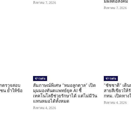
มีผลต่อสังคม
สิงหาคม 7, 2026
สิงหาคม 7, 2026
ข่าวเด่น
ข่าวเด่น
นถูกตรวจสอบ
สัมภาษณ์พิเศษ “หมอลูกตาล” เปิด
“ชัชชาติ” เดิ
น ย้ำให้ข้อ
มุมมองทันตแพทย์ยุค AI ชี้
สายสีเขียวให้
น
เทคโนโลยีช่วยรักษาได้ แต่ไม่มีวัน
กทม. เปิดทาง
แทนหมอได้ทั้งหมด
สิงหาคม 4, 2026
สิงหาคม 4, 2026