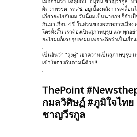
เมื่อถามว่า ได้คุยกับ “อนุทิน ชาญวีรกูล”
ผิดว่าพรรค รทสช. อยู่เบื้องหลังการเคลื่อนไหว
เกี่ยวอะไรกับผม วันนี้ผมเป็นนายกฯ ก็จำเป
กันมาเกือบ 4 ปี ในส่วนของพรรคการเมือง ผ
ใครทั้งสิ้น เราต้องเป็นสุภาพบุรุษ และทุ
อะไรผมก็เฉยๆของผม เพราะถือว่าเป็นเรื่อง
.
เป็นอันว่า “ลุงตู่” เอาความเป็นสุภาพบุรุษ ม
เข้าใจตรงกันตามนี้ด้วย!!
.
ThePoint #Newsthepoi
กมลวิศิษฏ์ #ภูมิใจไท
ชาญวีรกูล