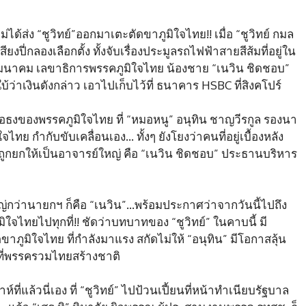
่ได้ส่ง “ชูวิทย์”ออกมาเตะตัดขาภูมิใจไทย!! เมื่อ “ชูวิทย์ กมล
ยงปี่กลองเลือกตั้ง ทั้งจับเรื่องประมูลรถไฟฟ้าสายสีส้มที่อยู่ใน
มนาคม เลขาธิการพรรคภูมิใจไทย น้องชาย “เนวิน ชิดชอบ”
บ้ว่าเงินดังกล่าว เอาไปเก็บไว้ที่ ธนาคาร HSBC ที่สิงคโปร์
ธงของพรรคภูมิใจไทย ที่ “หมอหนู” อนุทิน ชาญวีรกูล รองนา
 กำกับขับเคลื่อนเอง… ทั้งๆ ยังโยงว่าคนที่อยู่เบื้องหลัง
กยกให้เป็นอาจารย์ใหญ่ คือ “เนวิน ชิดชอบ” ประธานบริหาร
หญ่กว่านายกฯ ก็คือ “เนวิน”…พร้อมประกาศว่าจากวันนี้ไปถึง
จไทยไปทุกที่!! ชัดว่าบทบาทของ “ชูวิทย์” ในคาบนี้ มี
ัดขาภูมิใจไทย ที่กำลังมาแรง สกัดไม่ให้ “อนุทิน” มีโอกาสลุ้น
ปที่พรรครวมไทยสร้างชาติ
ห์ที่แล้วนี่เอง ที่ “ชูวิทย์” ไปป้วนเปี้ยนที่หน้าทำเนียบรัฐบาล