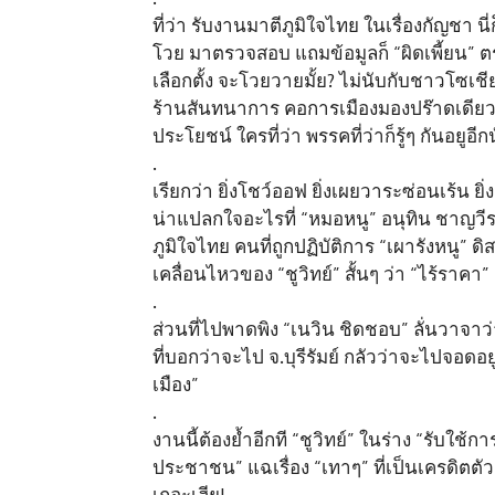
ที่ว่า รับงานมาตีภูมิใจไทย ในเรื่องกัญชา นี
โวย มาตรวจสอบ แถมข้อมูลก็ “ผิดเพี้ยน” ตรร
เลือกตั้ง จะโวยวายมั้ย? ไม่นับกับชาวโซเชี
ร้านสันทนาการ คอการเมืองมองปร๊าดเดียวก็รู
ประโยชน์ ใครที่ว่า พรรคที่ว่าก็รู้ๆ กันอยูอีก
.
เรียกว่า ยิ่งโชว์ออฟ ยิ่งเผยวาระซ่อนเร้น ยิ
น่าแปลกใจอะไรที่ “หมอหนู” อนุทิน ชาญว
ภูมิใจไทย คนที่ถูกปฏิบัติการ “เผารังหนู” 
เคลื่อนไหวของ “ชูวิทย์” สั้นๆ ว่า “ไร้รา
.
ส่วนที่ไปพาดพิง “เนวิน ชิดชอบ” ลั่นวาจาว่า
ที่บอกว่าจะไป จ.บุรีรัมย์ กลัวว่าจะไปจอดอย
เมือง”
.
งานนี้ต้องย้ำอีกที “ชูวิทย์” ในร่าง “รับใช
ประชาชน” แฉเรื่อง “เทาๆ” ที่เป็นเครดิตตัวเ
เถอะเฮีย!