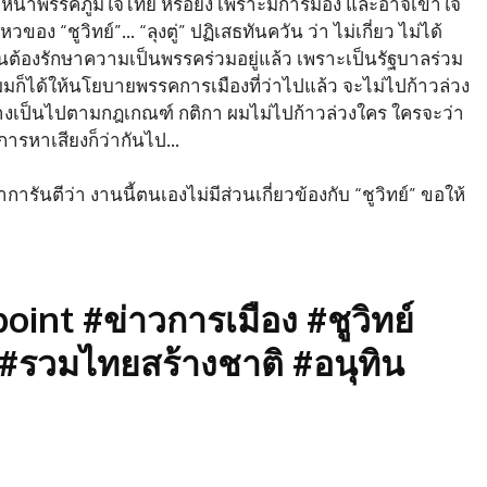
 หัวหน้าพรรคภูมิใจไทย หรือยัง เพราะมีการมอง และอาจเข้าใจ
ของ “ชูวิทย์”… “ลุงตู่” ปฏิเสธทันควัน ว่า ไม่เกี่ยว ไม่ได้
็นต้องรักษาความเป็นพรรคร่วมอยู่แล้ว เพราะเป็นรัฐบาลร่วม
มก็ได้ให้นโยบายพรรคการเมืองที่ว่าไปแล้ว จะไม่ไปก้าวล่วง
กอย่างเป็นไปตามกฎเกณฑ์ กติกา ผมไม่ไปก้าวล่วงใคร ใครจะว่า
การหาเสียงก็ว่ากันไป…
าการันตีว่า งานนี้ตนเองไม่มีส่วนเกี่ยวข้องกับ “ชูวิทย์” ขอให้
nt #ข่าวการเมือง #ชูวิทย์
ย #รวมไทยสร้างชาติ #อนุทิน