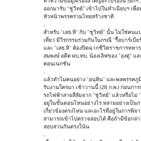
ทำทีว่ามีข้อมูลเรื่องสำคัญจะไปร้องนายกฯ 
ออกมารับ “ชูวิทย์” เข้าไปในทำเนียบฯ เพื่อ
หัวหน้าพรรครวมไทยสร้างชาติ
.
สำหรับ “เสธ.หิ” กับ “ชูวิทย์” นั้น ไม่ใช่คนแปล
เที่ยว มีวีรกรรมร่วมกันในกรณี “รื้อบาร์เบีย
และ “เสธ.หิ” ต้องปิดฉากชีวิตราชการทหาร นอ
สมพงษ์ อดีต ผบ.ทบ. น้องเลิฟของ “ลุงตู่” และ 
คอนเนกชัน
.
แล้วทำไม่คนอย่าง “อนุทิน” และพลพรรคภูมิใ
รับงานใครมา เช้าวานนี้ (28 ก.พ.) ก่อนการปร
รถไฟฟ้าสายสีส้มจาก ”ชูวิทย์” แล้วหรือไม่
อยู่ในขั้นตอนไหนอย่างไร หลายอย่างเป็
เกี่ยวข้องตรงไหน และอะไรที่อยู่ในการพิจ
สามารถเข้าไปตรวจสอบได้ คือถ้ามีข้อกล่า
สอบสวนกันตรงโน้น
.