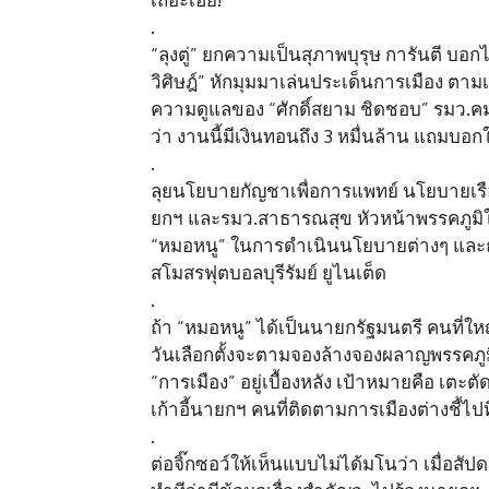
.
“ลุงตู่” ยกความเป็นสุภาพบุรุษ การันตี บอกไม
วิศิษฎ์” หักมุมมาเล่นประเด็นการเมือง ตามเสี
ความดูแลของ “ศักดิ์สยาม ชิดชอบ” รมว.ค
ว่า งานนี้มีเงินทอนถึง 3 หมื่นล้าน แถมบอกใ
.
ลุยนโยบายกัญชาเพื่อการแพทย์ นโยบายเรือ
ยกฯ และรมว.สาธารณสุข หัวหน้าพรรคภูมิใจไทย
“หมอหนู” ในการดำเนินนโยบายต่างๆ และถู
สโมสรฟุตบอลบุรีรัมย์ ยูไนเต็ด
.
ถ้า “หมอหนู” ได้เป็นนายกรัฐมนตรี คนที่ใ
วันเลือกตั้งจะตามจองล้างจองผลาญพรรคภูมิใ
“การเมือง” อยู่เบื้องหลัง เป้าหมายคือ เตะต
เก้าอี้นายกฯ คนที่ติดตามการเมืองต่างชี้ไ
.
ต่อจิ๊กซอว์ให้เห็นแบบไม่ได้มโนว่า เมื่อสัปดา