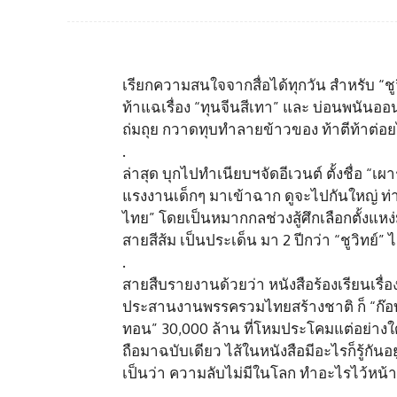
เรียกความสนใจจากสื่อได้ทุกวัน สำหรับ “ชูว
ท้าแฉเรื่อง “ทุนจีนสีเทา” และ บ่อนพนันออ
ถ่มถุย กวาดทุบทำลายข้าวของ ท้าตีท้าต่อยไ
.
ล่าสุด บุกไปทำเนียบฯจัดอีเวนต์ ตั้งชื่อ “เ
แรงงานเด็กๆ มาเข้าฉาก ดูจะไปกันใหญ่ ท่าม
ไทย” โดยเป็นหมากกลช่วงสู้ศึกเลือกตั้งแหง
สายสีส้ม เป็นประเด็น มา 2 ปีกว่า “ชูวิทย์
.
สายสืบรายงานด้วยว่า หนังสือร้องเรียนเรื่องทุ
ประสานงานพรรครวมไทยสร้างชาติ ก็ “ก๊อบ” งา
ทอน” 30,000 ล้าน ที่โหมประโคมแต่อย่างใด
ถือมาฉบับเดียว ไส้ในหนังสือมีอะไรก็รู้กันอยู่
เป็นว่า ความลับไม่มีในโลก ทำอะไรไว้หน้าต่
.