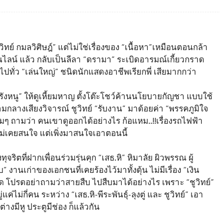
ิทย์ กมลวิศิษฎ์” แต่ไม่ใช่เรื่องของ “เนื้อหา”เหมือนตอนกล้า
นไลน์ แล้ว กลับเป็นลีลา “ดรามา” ระเบิดอารมณ์เกี้ยวกราด
ปทั่ว “เล่นใหญ่” ชนิดนักแสดงอาชีพเรียกพี่ เสียมากกว่า
ผารังหนู” ให้ดูเหี้ยมหาญ ตั้งโต๊ะโชว์ค้านนโยบายกัญชา แบบใช้
กลางเสียงวิจารณ์ ชูวิทย์ “รับงาน” มาด้อยค่า “พรรคภูมิใจ
่มๆ ถามว่า คนเขาดูออกได้อย่างไร ก้อแหม..!!เรื่องรถไฟฟ้า
” ไม่เคยสนใจ แต่เพิ่งมาสนใจเอาตอนนี้
จริตที่ฝากเพื่อนร่วมรุ่นคุก “เสธ.หิ” หิมาลัย ผิวพรรณ ผู้
นเก่าของเอกชนที่เคยร้องไว้มาทั้งดุ้น ไม่มีเรื่อง “เงิน
 โปรดอย่าถามว่าสายสืบ ไปสืบมาได้อย่างไร เพราะ “ชูวิทย์”
แค่ไม่กี่คน ระหว่าง “เสธ.หิ-พีระพันธุ์-ลุงตู่ และ ชูวิทย์” เอา
างมีหู ประตูมีช่อง ก็แล้วกัน