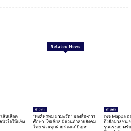
Twitter
Pinterest
WhatsApp
Related News
ข่าวเด่น
ข่าวเด่น
 “เส้นเลือด
“พงศ์พรหม ยามะรัต” มองสื่อ-การ
เพจ Mappa อ
แลหัวใจให้แข็ง
ศึกษา-โซเชียล มีส่วนทำลายสังคม
ถึงสื่อมวลชน 
ไทย ชวนทุกฝ่ายร่วมแก้ปัญหา
รุนแรงอย่างรับผ