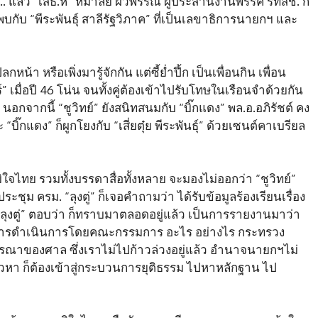
… แล้ว “เสธ.หิ” หิมาลัย ผิวพรรณ ผู้ประสานงานพรรค รทสช. ก็
พบกับ “พีระพันธุ์ สาลีรัฐวิภาค” ที่เป็นเลขาธิการนายกฯ และ
กหน้า หรือเพิ่งมารู้จักกัน แต่ซี้ย่ำปึ้ก เป็นเพื่อนกิน เพื่อน
ร์” เมื่อปี 46 โน่น จนทั้งคู่ต้องเข้าไปรับโทษในเรือนจำด้วยกัน
กจากนี้ “ชูวิทย์” ยังสนิทสนมกับ “บิ๊กแดง” พล.อ.อภิรัชต์ คง
“บิ๊กแดง” ก็ผูกโยงกับ “เสี่ยตุ๋ย พีระพันธุ์” ด้วยเซนต์คาเบรียล
จไทย รวมทั้งบรรดาสื่อทั้งหลาย จะมองไม่ออกว่า “ชูวิทย์”
ะชุม ครม. “ลุงตู่” ก็เจอคำถามว่า ได้รับข้อมูลร้องเรียนเรื่อง
 “ลุงตู่” ตอบว่า ก็ทราบมาตลอดอยู่แล้ว เป็นการรายงานมาว่า
นการดำเนินการโดยคณะกรรมการ อะไร อย่างไร กระทรวง
ารณาของศาล ซึ่งเราไม่ไปก้าวล่วงอยู่แล้ว อำนาจนายกฯไม่
วหา ก็ต้องเข้าสู่กระบวนการยุติธรรม ไปหาหลักฐาน ไป