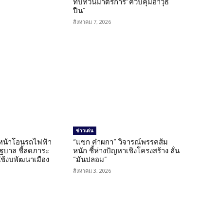
ทบทวนมาตรการ”ควบคุมอาวุธ
ปืน”
สิงหาคม 7, 2026
ข่าวเด่น
นหน้าโอนรถไฟฟ้า
“แขก คำผกา” วิจารณ์พรรคส้ม
รัฐบาล ชี้ลดภาระ
หนัก ชี้ห่างปัญหาเชิงโครงสร้าง ลั่น
ใช้งบพัฒนาเมือง
“มันปลอม”
สิงหาคม 3, 2026